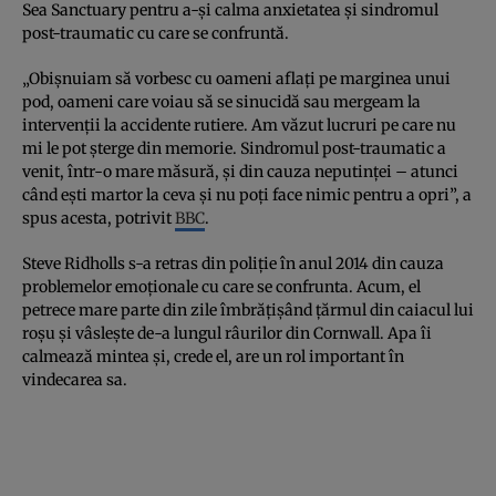
Sea Sanctuary pentru a-și calma anxietatea și sindromul
post-traumatic cu care se confruntă.
„Obișnuiam să vorbesc cu oameni aflați pe marginea unui
pod, oameni care voiau să se sinucidă sau mergeam la
intervenții la accidente rutiere. Am văzut lucruri pe care nu
mi le pot șterge din memorie. Sindromul post-traumatic a
venit, într-o mare măsură, și din cauza neputinței – atunci
când ești martor la ceva și nu poți face nimic pentru a opri”, a
spus acesta, potrivit
BBC
.
Steve Ridholls s-a retras din poliție în anul 2014 din cauza
problemelor emoționale cu care se confrunta. Acum, el
petrece mare parte din zile îmbrățișând țărmul din caiacul lui
roșu și vâslește de-a lungul râurilor din Cornwall. Apa îi
calmează mintea și, crede el, are un rol important în
vindecarea sa.