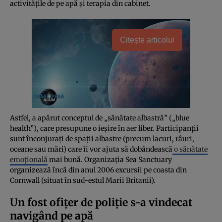
activitățile de pe apă și terapia din cabinet.
Citește articolul
Astfel, a apărut conceptul de „sănătate albastră” („blue
health”), care presupune o ieșire în aer liber. Participanții
sunt înconjurați de spații albastre (precum lacuri, râuri,
oceane sau mări) care îi vor ajuta să dobândească
o sănătate
emoțională
mai bună. Organizația Sea Sanctuary
organizează încă din anul 2006 excursii pe coasta din
Cornwall (situat în sud-estul Marii Britanii).
Un fost ofițer de poliție s-a vindecat
navigând pe apă