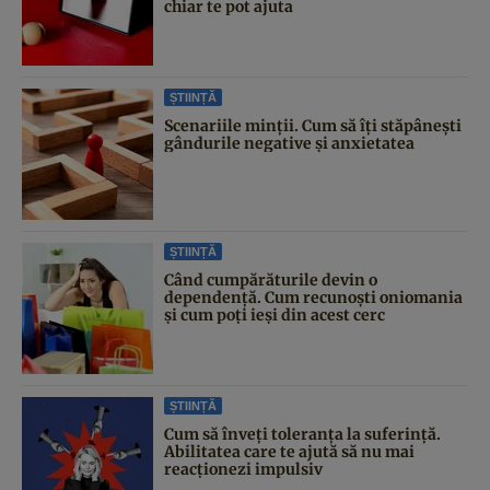
chiar te pot ajuta
ȘTIINȚĂ
Scenariile minții. Cum să îți stăpânești
gândurile negative și anxietatea
ȘTIINȚĂ
Când cumpărăturile devin o
dependență. Cum recunoști oniomania
și cum poți ieși din acest cerc
ȘTIINȚĂ
Cum să înveți toleranța la suferință.
Abilitatea care te ajută să nu mai
reacționezi impulsiv