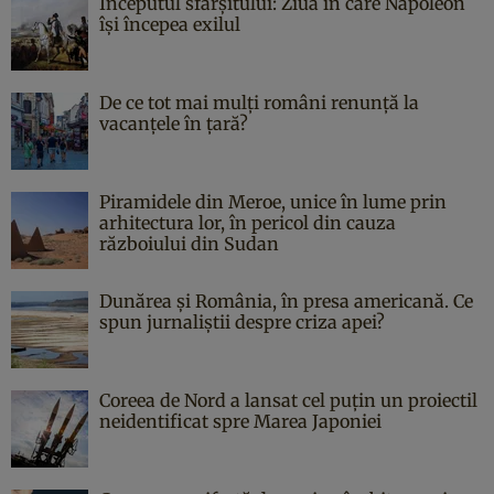
Începutul sfârşitului: Ziua în care Napoleon
îşi începea exilul
De ce tot mai mulți români renunță la
vacanțele în țară?
Piramidele din Meroe, unice în lume prin
arhitectura lor, în pericol din cauza
războiului din Sudan
Dunărea și România, în presa americană. Ce
spun jurnaliștii despre criza apei?
Coreea de Nord a lansat cel puțin un proiectil
neidentificat spre Marea Japoniei