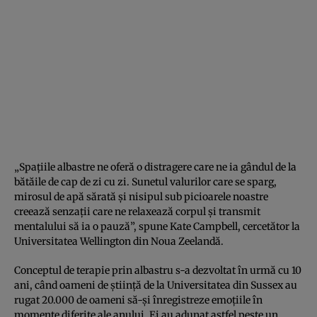
„Spațiile albastre ne oferă o distragere care ne ia gândul de la
bătăile de cap de zi cu zi. Sunetul valurilor care se sparg,
mirosul de apă sărată și nisipul sub picioarele noastre
creează senzații care ne relaxează corpul și transmit
mentalului să ia o pauză”, spune Kate Campbell, cercetător la
Universitatea Wellington din Noua Zeelandă.
Conceptul de terapie prin albastru s-a dezvoltat în urmă cu 10
ani, când oameni de știință de la Universitatea din Sussex au
rugat 20.000 de oameni să-și înregistreze emoțiile în
momente diferite ale anului. Ei au adunat astfel peste un