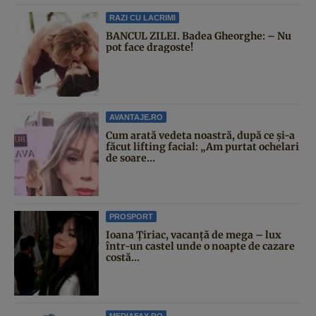
RAZI CU LACRIMI
BANCUL ZILEI. Badea Gheorghe: – Nu
pot face dragoste!
AVANTAJE.RO
Cum arată vedeta noastră, după ce și-a
făcut lifting facial: „Am purtat ochelari
de soare...
PROSPORT
Ioana Țiriac, vacanță de mega – lux
într-un castel unde o noapte de cazare
costă...
MEDIAFAX.RO