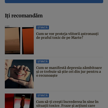
Iți recomandăm
ȘTIINȚĂ
Cum se vor proteja viitorii astronauți
de praful toxic de pe Marte?
ȘTIINȚĂ
Cum se manifestă depresia zâmbitoare
și ce trebuie să știe cei din jur pentru a
o recunoaște
ȘTIINȚĂ
Cum să-ți crești încrederea în sine în
situații toxice. Fraze și acțiuni care