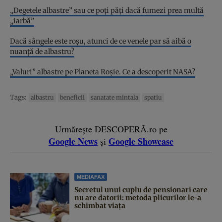
„Degetele albastre” sau ce poți păți dacă fumezi prea multă
„iarbă”
Dacă sângele este roșu, atunci de ce venele par să aibă o
nuanță de albastru?
„Valuri” albastre pe Planeta Roșie. Ce a descoperit NASA?
Tags:
albastru
beneficii
sanatate mintala
spatiu
Urmărește DESCOPERĂ.ro pe
Google News
Google Showcase
și
MEDIAFAX
Secretul unui cuplu de pensionari care
nu are datorii: metoda plicurilor le-a
schimbat viața