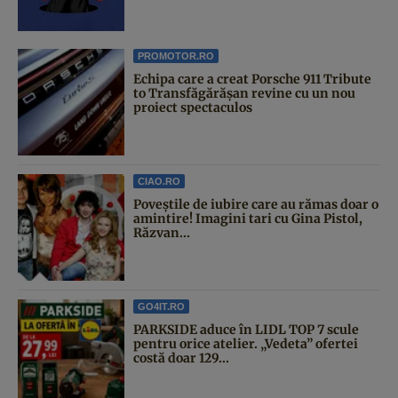
PROMOTOR.RO
Echipa care a creat Porsche 911 Tribute
to Transfăgărășan revine cu un nou
proiect spectaculos
CIAO.RO
Poveştile de iubire care au rămas doar o
amintire! Imagini tari cu Gina Pistol,
Răzvan...
GO4IT.RO
PARKSIDE aduce în LIDL TOP 7 scule
pentru orice atelier. „Vedeta” ofertei
costă doar 129...