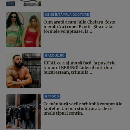
CE SE ÎNTÂMPLĂ DOCTORE
Cum arată acum Julia Chelaru, fosta
membră a trupei Exotic! Și-a etalat
formele voluptoase, la...
GANDUL.RO
IREAL ce a ajuns să facă, la pușcărie,
temutul BEBINO! Liderul interlop
bucureștean, trimis la...
G4FOOD
Ce mănâncă vacile schimbă compoziția
laptelui. Un nou studiu arată de ce
unele tipuri conțin...