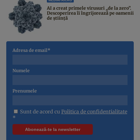
AI a creat primele virusuri „de la zero”.
Descoperirea îi îngrijorează pe oamenii
de știință
Adresa de email*
Numele
Prenumele
Sunt de acord cu
Politica de confidentialitate
*