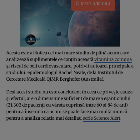
Citește articolul
Acesta este al doilea cel mai mare studiu de până acum care
analizează suplimentele ce conțin această
vitamină comună
și riscul de boli cardiovasculare, potrivit autoarei principale a
studiului, epidemiologul Rachel Neale, de la Institutul de
Cercetare Medicală QIMR Berghofer (Australia).
Deși acest studiu nu este concludent în ceea ce privește cauza
și efectul, are o dimensiune suficient de mare a eșantionului
(21.302 de pacienți cu vârsta cuprinsă între 60 și 84 de ani)
pentru a însemna că acum se poate face mai multă muncă
pentru a analiza relația mai detaliat,
scrie Science Alert
.