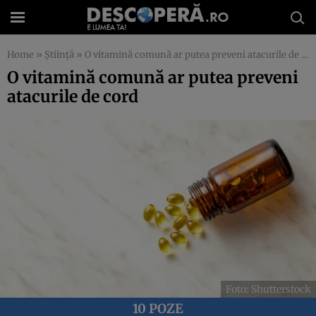
Home
»
Știință
»
O vitamină comună ar putea preveni atacurile de cord
O vitamină comună ar putea preveni
atacurile de cord
Foto: Shutterstock
10 POZE