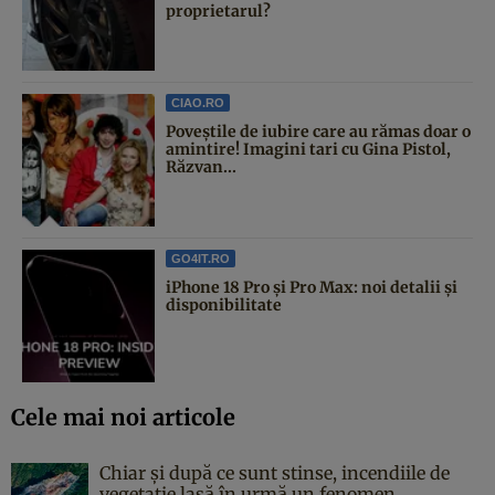
proprietarul?
CIAO.RO
Poveştile de iubire care au rămas doar o
amintire! Imagini tari cu Gina Pistol,
Răzvan...
GO4IT.RO
iPhone 18 Pro și Pro Max: noi detalii și
disponibilitate
Cele mai noi articole
Chiar și după ce sunt stinse, incendiile de
vegetație lasă în urmă un fenomen