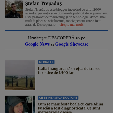
Ștefan Trepăduș
Ștefan Trepăduș este blogger începând cu anul 2009,
având experiență și în domeniile publicitate și jurnalism.
Este pasionat de marketing și de tehnologie, dar cel mai
mult îi place să știe lucruri, motiv pentru care a fost
atras de Descopera.ro.
citește mai mult
Urmărește DESCOPERĂ.ro pe
Google News
Google Showcase
și
MEDIAFAX
Italia inaugurează o rețea de trasee
turistice de 1.500 km
CE SE ÎNTÂMPLĂ DOCTORE
Cum se manifestă boala cu care Alina
Pușcău a fost diagnosticată! Ce sunt
metastazele osoase,...