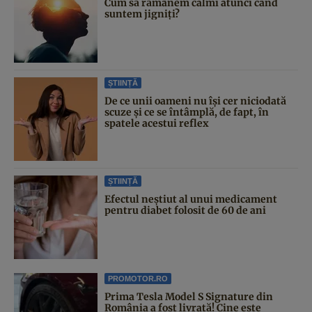
Cum să rămânem calmi atunci când
suntem jigniți?
ȘTIINȚĂ
De ce unii oameni nu își cer niciodată
scuze și ce se întâmplă, de fapt, în
spatele acestui reflex
ȘTIINȚĂ
Efectul neștiut al unui medicament
pentru diabet folosit de 60 de ani
PROMOTOR.RO
Prima Tesla Model S Signature din
România a fost livrată! Cine este