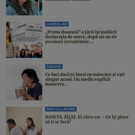
GANDUL.RO
„Prima doamnă” a țării își publică
declarația de avere, după un an de
presiuni jurnalistice....
G4FOOD
Ce faci dacă te îneci cu mâncare și ești
singur acasă. Un medic explică
manevra...
RAZI CU LACRIMI
BANCUL ZILEI. El către ea: – Ce îți place
să ți se facă?