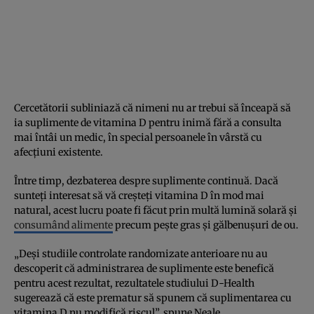
Cercetătorii subliniază că nimeni nu ar trebui să înceapă să
ia suplimente de vitamina D pentru inimă fără a consulta
mai întâi un medic, în special persoanele în vârstă cu
afecțiuni existente.
Între timp, dezbaterea despre suplimente continuă. Dacă
sunteți interesat să vă creșteți vitamina D în mod mai
natural, acest lucru poate fi făcut prin multă lumină solară și
consumând alimente
precum pește gras și gălbenușuri de ou.
„Deși studiile controlate randomizate anterioare nu au
descoperit că administrarea de suplimente este benefică
pentru acest rezultat, rezultatele studiului D-Health
sugerează că este prematur să spunem că suplimentarea cu
vitamina D nu modifică riscul”, spune Neale.