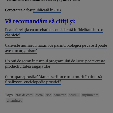
BMJ
Cercetarea a fost
publicată în
.
Vă recomandăm să citiți și:
Poate fi relația cu un chatbot considerată infidelitate într-o
căsnicie?
Care este numărul maxim de părinți biologici pe care îl poate
avea un organism?
Un pui de somn în timpul programului de lucru poate crește
productivitatea angajaților
Cum apare prostia? Marele scriitor care a murit înainte să
finalizeze „enciclopedia prostiei”
Tags:
atac de cord
dieta
risc
sanatate
studiu
suplimente
vitamina d