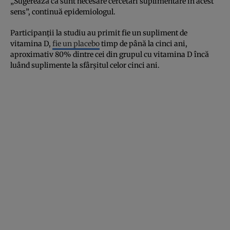
„Sugerează că sunt necesare cercetări suplimentare în acest
sens”, continuă epidemiologul.
Participanții la studiu au primit fie un supliment de
vitamina D,
fie un placebo
timp de până la cinci ani,
aproximativ 80% dintre cei din grupul cu vitamina D încă
luând suplimente la sfârșitul celor cinci ani.