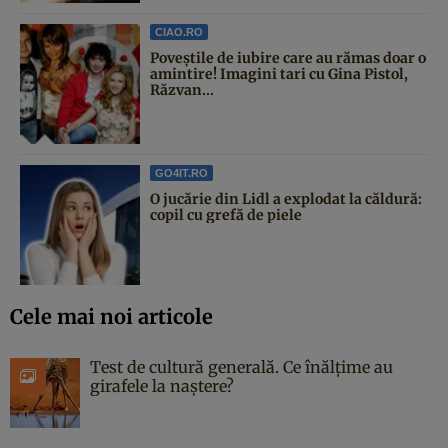
CIAO.RO
Poveştile de iubire care au rămas doar o
amintire! Imagini tari cu Gina Pistol,
Răzvan...
GO4IT.RO
O jucărie din Lidl a explodat la căldură:
copil cu grefă de piele
Cele mai noi articole
Test de cultură generală. Ce înălțime au
girafele la naștere?