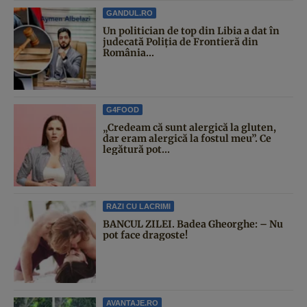
GANDUL.RO
Un politician de top din Libia a dat în
judecată Poliția de Frontieră din
România...
G4FOOD
„Credeam că sunt alergică la gluten,
dar eram alergică la fostul meu”. Ce
legătură pot...
RAZI CU LACRIMI
BANCUL ZILEI. Badea Gheorghe: – Nu
pot face dragoste!
AVANTAJE.RO