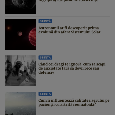
îngrijorați de posibile consecințe
ȘTIINȚĂ
Astronomii ar fi descoperit prima
exolună din afara Sistemului Solar
ȘTIINȚĂ
Când cei dragi te ignoră: cum să scapi
de anxietate fără să devii rece sau
defensiv
ȘTIINȚĂ
Cum îi influențează calitatea aerului pe
pacienții cu artrită reumatoidă?