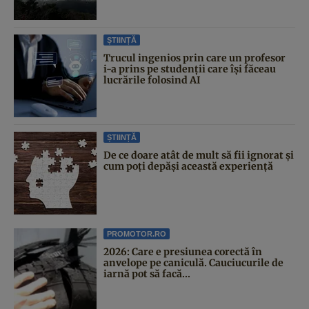
ȘTIINȚĂ
Trucul ingenios prin care un profesor
i-a prins pe studenții care își făceau
lucrările folosind AI
ȘTIINȚĂ
De ce doare atât de mult să fii ignorat și
cum poți depăși această experiență
PROMOTOR.RO
2026: Care e presiunea corectă în
anvelope pe caniculă. Cauciucurile de
iarnă pot să facă...