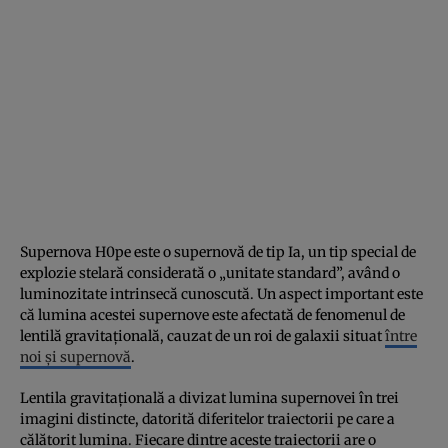
Supernova H0pe este o supernovă de tip Ia, un tip special de
explozie stelară considerată o „unitate standard”, având o
luminozitate intrinsecă cunoscută. Un aspect important este
că lumina acestei supernove este afectată de fenomenul de
lentilă gravitațională, cauzat de un roi de galaxii situat
între
noi și supernovă
.
Lentila gravitațională a divizat lumina supernovei în trei
imagini distincte, datorită diferitelor traiectorii pe care a
călătorit lumina. Fiecare dintre aceste traiectorii are o