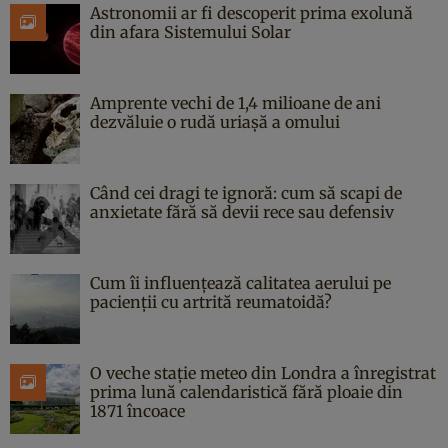
Astronomii ar fi descoperit prima exolună
din afara Sistemului Solar
Amprente vechi de 1,4 milioane de ani
dezvăluie o rudă uriașă a omului
Când cei dragi te ignoră: cum să scapi de
anxietate fără să devii rece sau defensiv
Cum îi influențează calitatea aerului pe
pacienții cu artrită reumatoidă?
O veche stație meteo din Londra a înregistrat
prima lună calendaristică fără ploaie din
1871 încoace