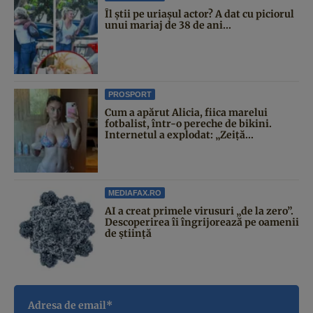
Îl știi pe uriașul actor? A dat cu piciorul
unui mariaj de 38 de ani...
PROSPORT
Cum a apărut Alicia, fiica marelui
fotbalist, într-o pereche de bikini.
Internetul a explodat: „Zeiță...
MEDIAFAX.RO
AI a creat primele virusuri „de la zero”.
Descoperirea îi îngrijorează pe oamenii
de știință
Adresa de email*