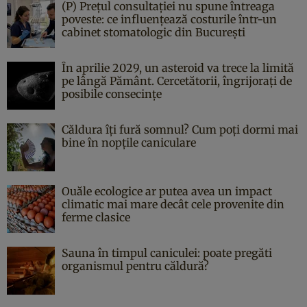
(P) Prețul consultației nu spune întreaga
poveste: ce influențează costurile într-un
cabinet stomatologic din București
În aprilie 2029, un asteroid va trece la limită
pe lângă Pământ. Cercetătorii, îngrijorați de
posibile consecințe
Căldura îți fură somnul? Cum poți dormi mai
bine în nopțile caniculare
Ouăle ecologice ar putea avea un impact
climatic mai mare decât cele provenite din
ferme clasice
Sauna în timpul caniculei: poate pregăti
organismul pentru căldură?