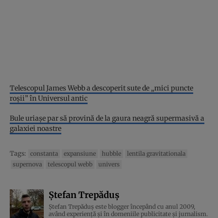
Telescopul James Webb a descoperit sute de „mici puncte
roșii” în Universul antic
Bule uriașe par să provină de la gaura neagră supermasivă a
galaxiei noastre
Tags:
constanta
expansiune
hubble
lentila gravitationala
supernova
telescopul webb
univers
Ștefan Trepăduș
Ștefan Trepăduș este blogger începând cu anul 2009,
având experiență și în domeniile publicitate și jurnalism.