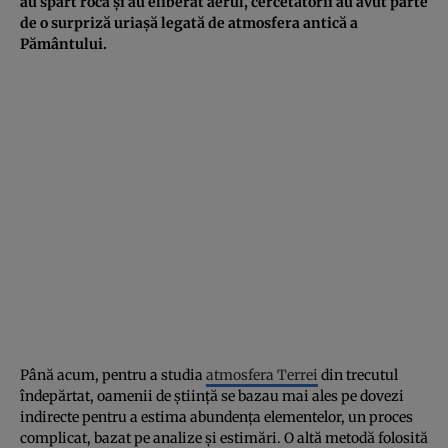
au spart roca și au eliberat aerul, cercetătorii au avut parte
de o surpriză uriașă legată de atmosfera antică a
Pământului.
Până acum, pentru a studia
atmosfera Terrei
din trecutul
îndepărtat, oamenii de știință se bazau mai ales pe dovezi
indirecte pentru a estima abundența elementelor, un proces
complicat, bazat pe analize și estimări. O altă metodă folosită