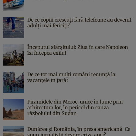
De ce copiii crescuți fără telefoane au devenit
adulți mai fericiți?
Începutul sfârşitului: Ziua în care Napoleon
îşi începea exilul
De ce tot mai mulți români renunță la
vacanțele în țară?
Piramidele din Meroe, unice în lume prin
arhitectura lor, în pericol din cauza
războiului din Sudan
Dunărea și România, în presa americană. Ce
spun jurnaliștii despre criza apei?