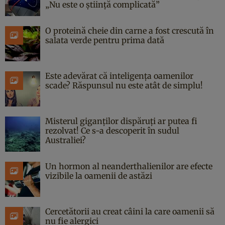
„Nu este o știință complicată”
O proteină cheie din carne a fost crescută în
salata verde pentru prima dată
Este adevărat că inteligența oamenilor
scade? Răspunsul nu este atât de simplu!
Misterul giganților dispăruți ar putea fi
rezolvat! Ce s-a descoperit în sudul
Australiei?
Un hormon al neanderthalienilor are efecte
vizibile la oamenii de astăzi
Cercetătorii au creat câini la care oamenii să
nu fie alergici