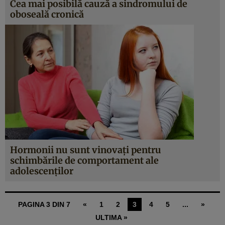
Cea mai posibilă cauză a sindromului de
oboseală cronică
Hormonii nu sunt vinovaţi pentru
schimbările de comportament ale
adolescenţilor
PAGINA 3 DIN 7
«
1
2
3
4
5
...
»
ULTIMA »