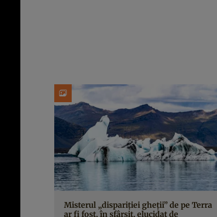
Misterul „dispariției gheții” de pe Terra
ar fi fost, în sfârșit, elucidat de