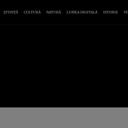
ȘTIINȚĂ
CULTURĂ
NATURĂ
LUMEA DIGITALĂ
ISTORIE
V