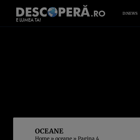
D:NEWS
OCEANE
Home
»
oceane
»
Pagina 4