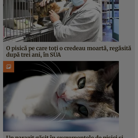
O pisică pe care toți o credeau moartă, regăsită
după trei ani, în SUA
Un parazit găsit în excrementele de pisici și