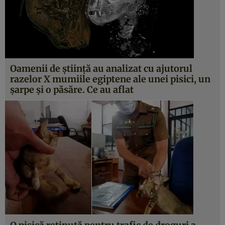
Oamenii de știință au analizat cu ajutorul
razelor X mumiile egiptene ale unei pisici, un
șarpe și o păsăre. Ce au aflat