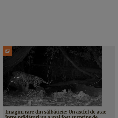
Imagini rare din sălbăticie: Un astfel de atac
între prădători nu a mai fost surprins de