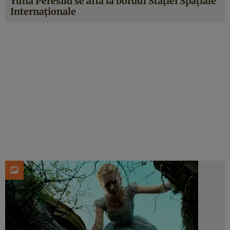
Yulia Peresild se află la bordul Stației Spațiale
Internaționale