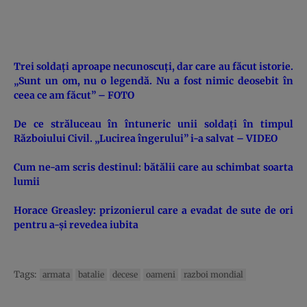
Trei soldaţi aproape necunoscuţi, dar care au făcut istorie.
„Sunt un om, nu o legendă. Nu a fost nimic deosebit în
ceea ce am făcut” – FOTO
De ce străluceau în întuneric unii soldaţi în timpul
Războiului Civil. „Lucirea îngerului” i-a salvat – VIDEO
Cum ne-am scris destinul: bătălii care au schimbat soarta
lumii
Horace Greasley: prizonierul care a evadat de sute de ori
pentru a-şi revedea iubita
Tags:
armata
batalie
decese
oameni
razboi mondial