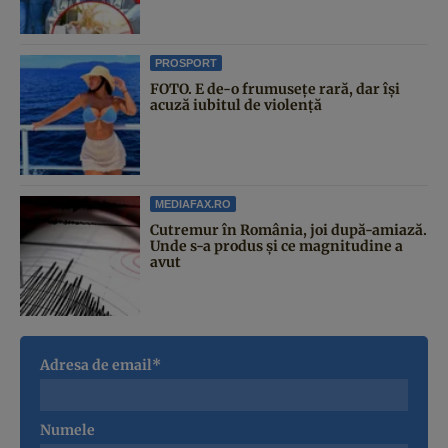
PROSPORT
FOTO. E de-o frumusețe rară, dar își
acuză iubitul de violență
MEDIAFAX.RO
Cutremur în România, joi după-amiază.
Unde s-a produs și ce magnitudine a
avut
Adresa de email*
Numele