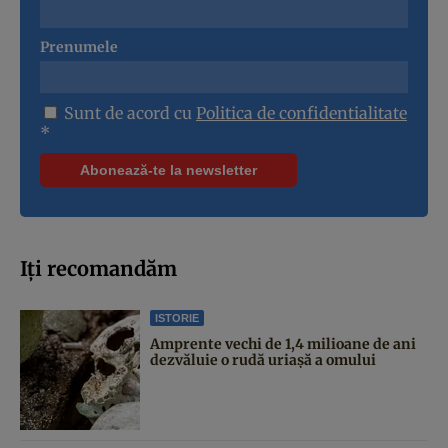
Prenumele
Sunt de acord cu
Politica de confidentialitate
*
Iți recomandăm
ISTORIE
Amprente vechi de 1,4 milioane de ani
dezvăluie o rudă uriașă a omului