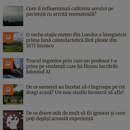
Cum îi influențează calitatea aerului pe
pacienții cu artrită reumatoidă?
O veche stație meteo din Londra a înregistrat
prima lună calendaristică fără ploaie din
1871 încoace
Trucul ingenios prin care un profesor i-a
prins pe studenții care își făceau lucrările
folosind AI
De ce oamenii au încetat să-i îngroape pe cei
dragi acasă? Un nou studiu încearcă să afle!
De ce doare atât de mult să fii ignorat și cum
poți depăși această experiență