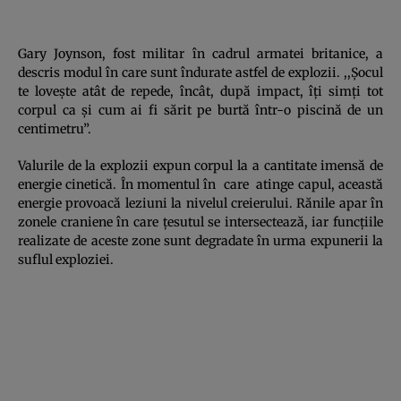
Gary Joynson, fost militar în cadrul armatei britanice, a
descris modul în care sunt îndurate astfel de explozii. ,,Şocul
te loveşte atât de repede, încât, după impact, îţi simţi tot
corpul ca şi cum ai fi sărit pe burtă într-o piscină de un
centimetru”.
Valurile de la explozii expun corpul la a cantitate imensă de
energie cinetică. În momentul în care atinge capul, această
energie provoacă leziuni la nivelul creierului. Rănile apar în
zonele craniene în care ţesutul se intersectează, iar funcţiile
realizate de aceste zone sunt degradate în urma expunerii la
suflul exploziei.