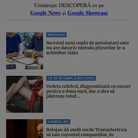
Urmărește DESCOPERĂ.ro pe
Google News
Google Showcase
și
MEDIAFAX
Secretul unui cuplu de pensionari care
nu are datorii: metoda plicurilor le-a
schimbat viața
CE SE ÎNTÂMPLĂ DOCTORE
Vedeta celebră, diagnosticată cu cancer
pentru a doua oară, dar a ales să
păstreze totul...
GANDUL.RO
Bolojan dă undă verde Transelectrica
să taie curentul companiilor, în