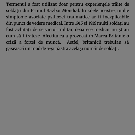
Termenul a fost utilizat doar pentru experienţele trăite de
soldaţii din Primul Război Mondial. În zilele noastre, multe
simptome asociate psihozei traumatice ar fi inexplicabile
din punct de vedere medical. Între 1915 şi 1916 mulţi soldaţi au
fost achitaţi de serviciul militar, deoarece medicii nu ştiau
cum să-i trateze Afecţiunea a provocat în Marea Britanie o
criză a forţei de muncă. Astfel, britanicii trebuiau să
găsească un mod de a-şi păstra acelaşi număr de soldaţi.