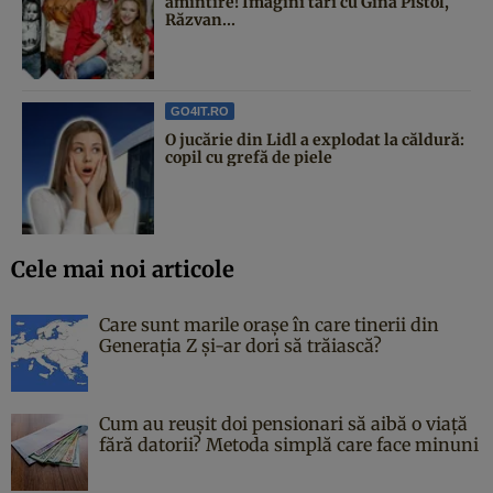
amintire! Imagini tari cu Gina Pistol,
Răzvan...
GO4IT.RO
O jucărie din Lidl a explodat la căldură:
copil cu grefă de piele
Cele mai noi articole
Care sunt marile orașe în care tinerii din
Generația Z și-ar dori să trăiască?
Cum au reușit doi pensionari să aibă o viață
fără datorii? Metoda simplă care face minuni