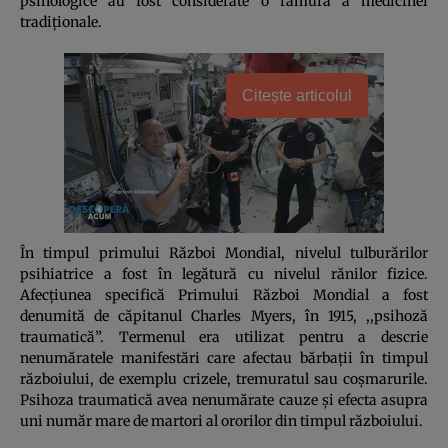
psihologice au fost considerate o ramură a medicinei
tradiţionale.
Citește articolul
În timpul primului Război Mondial, nivelul tulburărilor
psihiatrice a fost în legătură cu nivelul rănilor fizice.
Afecţiunea specifică Primului Război Mondial a fost
denumită de căpitanul Charles Myers, în 1915, ,,psihoză
traumatică”. Termenul era utilizat pentru a descrie
nenumăratele manifestări care afectau bărbaţii în timpul
războiului, de exemplu crizele, tremuratul sau coşmarurile.
Psihoza traumatică avea nenumărate cauze şi efecta asupra
uni număr mare de martori al ororilor din timpul războiului.