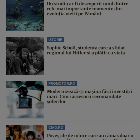
Un studiu ar fi descoperit unul dintre
cele mai importante momente din
evoluția vieții pe Pământ
ISTORIE
Sophie Scholl, studenta care a sfidat
regimul lui Hitler și a plătit cu viața
PROMOTOR.RO
Modernizează-ți mașina fără investiții
mari. Cinci accesorii recomandate
șoferilor
CIAO.RO
Poveştile de iubire care au rămas doar o