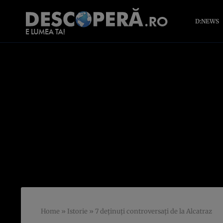
D:NEWS
Home
»
Istorie
»
7 deținuți controversați de la Alcatraz