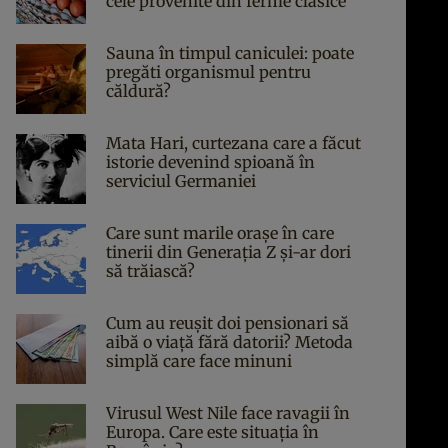
cele provenite din ferme clasice
Sauna în timpul caniculei: poate
pregăti organismul pentru
căldură?
Mata Hari, curtezana care a făcut
istorie devenind spioană în
serviciul Germaniei
Care sunt marile orașe în care
tinerii din Generația Z și-ar dori
să trăiască?
Cum au reușit doi pensionari să
aibă o viață fără datorii? Metoda
simplă care face minuni
Virusul West Nile face ravagii în
Europa. Care este situația în