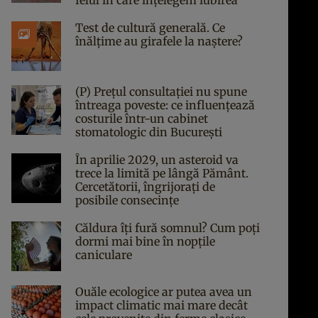
felul în care înțelegem iubirea
Test de cultură generală. Ce
înălțime au girafele la naștere?
(P) Prețul consultației nu spune
întreaga poveste: ce influențează
costurile într-un cabinet
stomatologic din București
În aprilie 2029, un asteroid va
trece la limită pe lângă Pământ.
Cercetătorii, îngrijorați de
posibile consecințe
Căldura îți fură somnul? Cum poți
dormi mai bine în nopțile
caniculare
Ouăle ecologice ar putea avea un
impact climatic mai mare decât