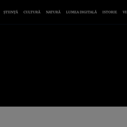
ȘTIINȚĂ
CULTURĂ
NATURĂ
LUMEA DIGITALĂ
ISTORIE
V