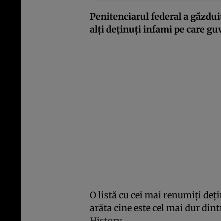
Penitenciarul federal a găzduit
alți deținuți infami pe care g
O listă cu cei mai renumiți deț
arăta cine este cel mai dur dint
History
.