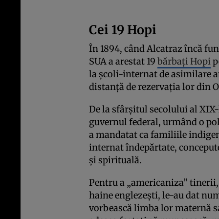
Cei 19 Hopi
În 1894, când Alcatraz încă fu
SUA a arestat 19
bărbați Hopi
pe
la școli-internat de asimilare 
distanță de rezervația lor din 
De la sfârșitul secolului al XIX-
guvernul federal, urmând o poli
a mandatat ca familiile indigene
internat îndepărtate, conceput
și spirituală.
Pentru a „americaniza” tinerii, 
haine englezești, le-au dat num
vorbească limba lor maternă sau