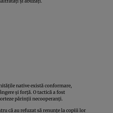
ltratați și abuzați.
nitățile native există conformare,
ngere și forță. O tactică a fost
porteze părinții necooperanți.
tru că au refuzat să renunțe la copiii lor