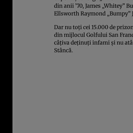
din anii ’70, James „Whitey” Bu
Ellsworth Raymond „Bumpy” 
Dar nu toți cei 15.000 de prizon
din mijlocul Golfului San Franci
câțiva deținuți infami și nu at
Stâncă.