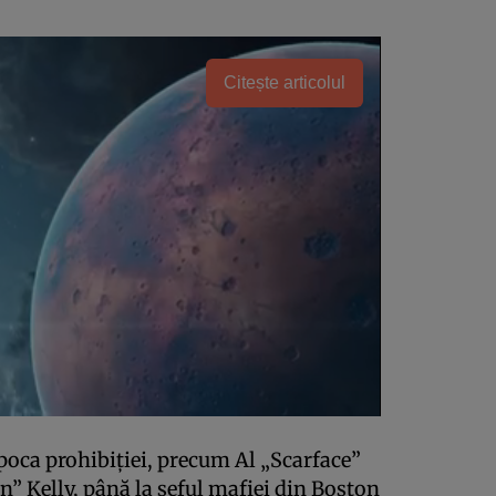
Citește articolul
epoca prohibiției, precum Al „Scarface”
 Kelly, până la șeful mafiei din Boston