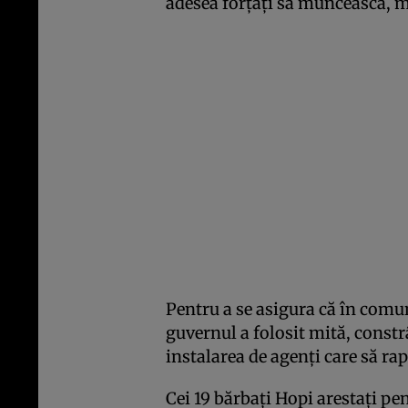
adesea forțați să muncească, ma
Pentru a se asigura că în comu
guvernul a folosit mită, constrâ
instalarea de agenți care să ra
Cei 19 bărbați Hopi arestați pen