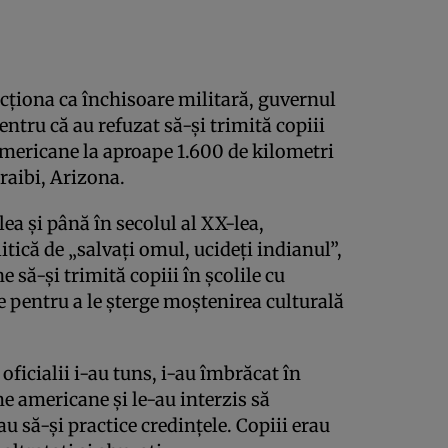
ncționa ca închisoare militară, guvernul
ntru că au refuzat să-și trimită copiii
americane la aproape 1.600 de kilometri
Oraibi, Arizona.
lea și până în secolul al XX-lea,
tică de „salvați omul, ucideți indianul”,
 să-și trimită copiii în școlile cu
e pentru a le șterge moștenirea culturală
oficialii i-au tuns, i-au îmbrăcat în
e americane și le-au interzis să
 să-și practice credințele. Copiii erau