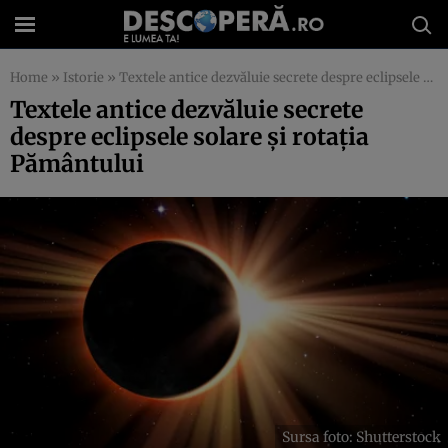
Home
»
Istorie
»
Textele antice dezvăluie secrete despre eclipsele solare și rotația Pământului
Textele antice dezvăluie secrete
despre eclipsele solare și rotația
Pământului
Sursa foto: Shutterstock