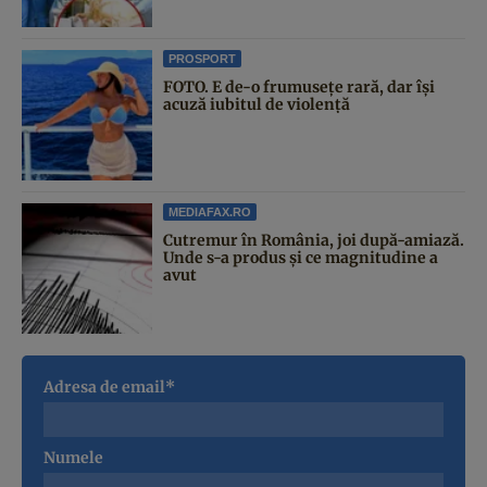
PROSPORT
FOTO. E de-o frumusețe rară, dar își
acuză iubitul de violență
MEDIAFAX.RO
Cutremur în România, joi după-amiază.
Unde s-a produs și ce magnitudine a
avut
Adresa de email*
Numele