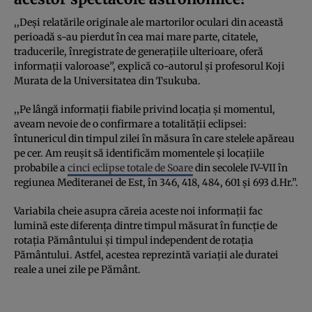
,,Deși relatările originale ale martorilor oculari din această
perioadă s-au pierdut în cea mai mare parte, citatele,
traducerile, înregistrate de generațiile ulterioare, oferă
informații valoroase”, explică co-autorul și profesorul Koji
Murata de la Universitatea din Tsukuba.
,,Pe lângă informații fiabile privind locația și momentul,
aveam nevoie de o confirmare a totalității eclipsei:
întunericul din timpul zilei în măsura în care stelele apăreau
pe cer. Am reușit să identificăm momentele și locațiile
probabile a
cinci eclipse totale de Soare
din secolele IV-VII în
regiunea Mediteranei de Est, în 346, 418, 484, 601 și 693 d.Hr.”.
Variabila cheie asupra căreia aceste noi informații fac
lumină este diferența dintre timpul măsurat în funcție de
rotația Pământului și timpul independent de rotația
Pământului. Astfel, acestea reprezintă variații ale duratei
reale a unei zile pe Pământ.