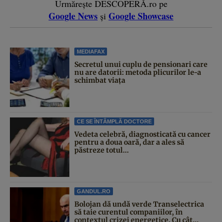
Urmărește DESCOPERĂ.ro pe
Google News
Google Showcase
și
MEDIAFAX
Secretul unui cuplu de pensionari care
nu are datorii: metoda plicurilor le-a
schimbat viața
CE SE ÎNTÂMPLĂ DOCTORE
Vedeta celebră, diagnosticată cu cancer
pentru a doua oară, dar a ales să
păstreze totul...
GANDUL.RO
Bolojan dă undă verde Transelectrica
să taie curentul companiilor, în
contextul crizei energetice. Cu cât...