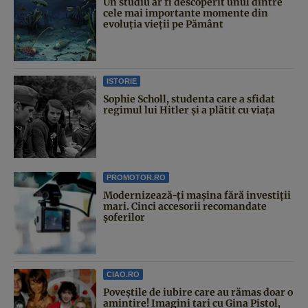
Un studiu ar fi descoperit unul dintre
cele mai importante momente din
evoluția vieții pe Pământ
ISTORIE
Sophie Scholl, studenta care a sfidat
regimul lui Hitler și a plătit cu viața
PROMOTOR.RO
Modernizează-ți mașina fără investiții
mari. Cinci accesorii recomandate
șoferilor
CIAO.RO
Poveştile de iubire care au rămas doar o
amintire! Imagini tari cu Gina Pistol,