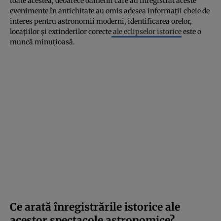
toate acestea, deoarece oamenii care au înregistrat aceste
evenimente în antichitate au omis adesea informații cheie de
interes pentru astronomii moderni, identificarea orelor,
locațiilor și extinderilor corecte
ale eclipselor istorice
este o
muncă minuțioasă.
Ce arată înregistrările istorice ale
acestor spectacole astronomice?