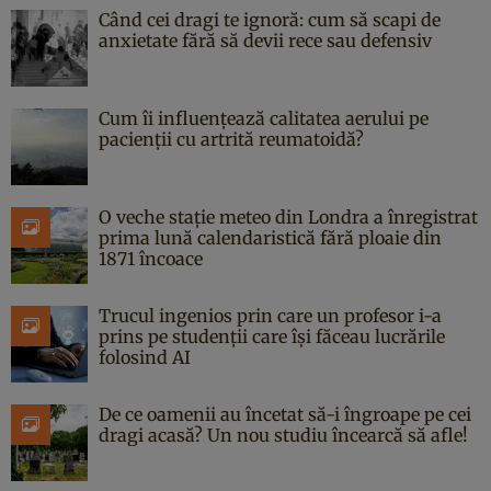
Când cei dragi te ignoră: cum să scapi de
anxietate fără să devii rece sau defensiv
Cum îi influențează calitatea aerului pe
pacienții cu artrită reumatoidă?
O veche stație meteo din Londra a înregistrat
prima lună calendaristică fără ploaie din
1871 încoace
Trucul ingenios prin care un profesor i-a
prins pe studenții care își făceau lucrările
folosind AI
De ce oamenii au încetat să-i îngroape pe cei
dragi acasă? Un nou studiu încearcă să afle!