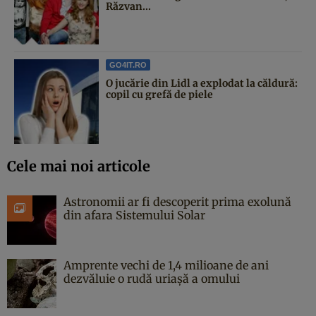
Răzvan...
GO4IT.RO
O jucărie din Lidl a explodat la căldură:
copil cu grefă de piele
Cele mai noi articole
Astronomii ar fi descoperit prima exolună
din afara Sistemului Solar
Amprente vechi de 1,4 milioane de ani
dezvăluie o rudă uriașă a omului