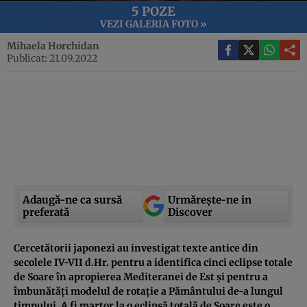
5 POZE
VEZI GALERIA FOTO »
Mihaela Horchidan
Publicat: 21.09.2022
Adaugă-ne ca sursă
Urmărește-ne in
preferată
Discover
Cercetătorii japonezi au investigat texte antice din
secolele IV-VII d.Hr. pentru a identifica cinci eclipse totale
de Soare în apropierea Mediteranei de Est și pentru a
îmbunătăți modelul de rotație a Pământului de-a lungul
timpului. A fi martor la o eclipsă totală de Soare este o