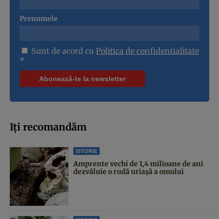
Prenumele
Sunt de acord cu
Politica de confidentialitate
*
Iți recomandăm
ISTORIE
Amprente vechi de 1,4 milioane de ani
dezvăluie o rudă uriașă a omului