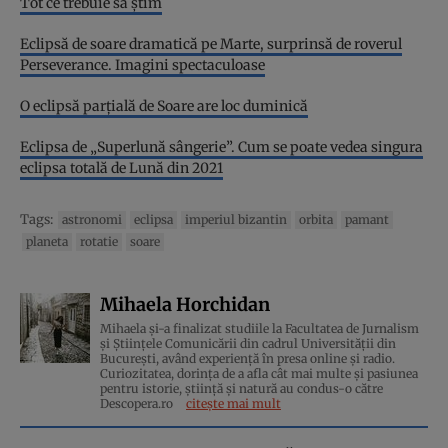
Tot ce trebuie să știm
Eclipsă de soare dramatică pe Marte, surprinsă de roverul
Perseverance. Imagini spectaculoase
O eclipsă parţială de Soare are loc duminică
Eclipsa de „Superlună sângerie”. Cum se poate vedea singura
eclipsa totală de Lună din 2021
Tags:
astronomi
eclipsa
imperiul bizantin
orbita
pamant
planeta
rotatie
soare
Mihaela Horchidan
Mihaela și-a finalizat studiile la Facultatea de Jurnalism
și Științele Comunicării din cadrul Universității din
București, având experiență în presa online și radio.
Curiozitatea, dorința de a afla cât mai multe și pasiunea
pentru istorie, ştiinţă şi natură au condus-o către
Descopera.ro
citește mai mult