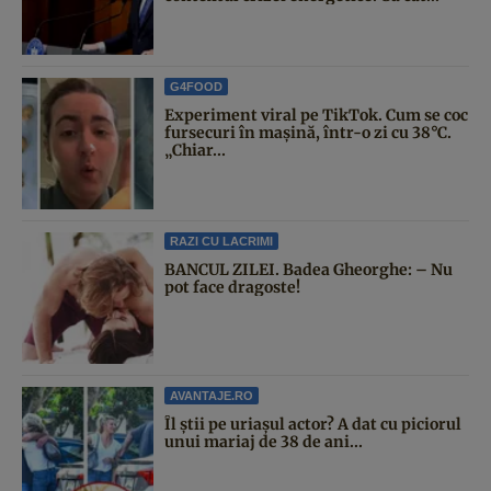
G4FOOD
Experiment viral pe TikTok. Cum se coc
fursecuri în mașină, într-o zi cu 38°C.
„Chiar...
RAZI CU LACRIMI
BANCUL ZILEI. Badea Gheorghe: – Nu
pot face dragoste!
AVANTAJE.RO
Îl știi pe uriașul actor? A dat cu piciorul
unui mariaj de 38 de ani...