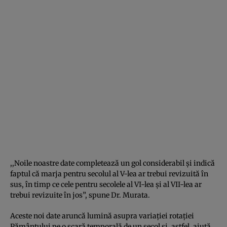
,,Noile noastre date completează un gol considerabil și indică
faptul că marja pentru secolul al V-lea ar trebui revizuită în
sus, în timp ce cele pentru secolele al VI-lea și al VII-lea ar
trebui revizuite în jos”, spune Dr. Murata.
Aceste noi date aruncă lumină asupra variației rotației
Pământului pe o scară temporală de un secol și, astfel, ajută