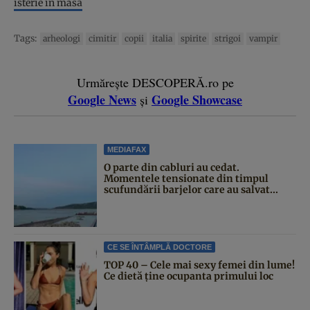
isterie în masă
Tags:
arheologi
cimitir
copii
italia
spirite
strigoi
vampir
Urmărește DESCOPERĂ.ro pe
Google News
Google Showcase
și
MEDIAFAX
O parte din cabluri au cedat.
Momentele tensionate din timpul
scufundării barjelor care au salvat...
CE SE ÎNTÂMPLĂ DOCTORE
TOP 40 – Cele mai sexy femei din lume!
Ce dietă ține ocupanta primului loc