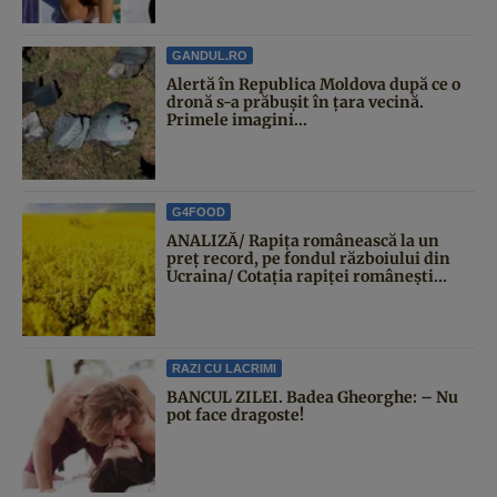
GANDUL.RO
Alertă în Republica Moldova după ce o
dronă s-a prăbușit în țara vecină.
Primele imagini...
G4FOOD
ANALIZĂ/ Rapița românească la un
preț record, pe fondul războiului din
Ucraina/ Cotația rapiței românești...
RAZI CU LACRIMI
BANCUL ZILEI. Badea Gheorghe: – Nu
pot face dragoste!