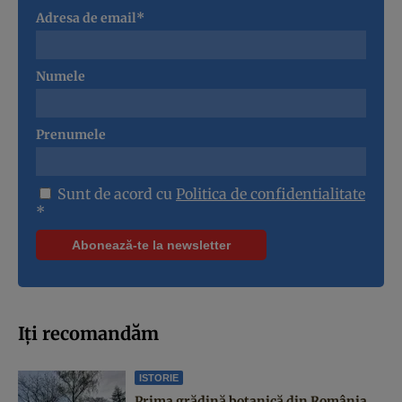
Adresa de email*
Numele
Prenumele
Sunt de acord cu
Politica de confidentialitate
*
Iți recomandăm
ISTORIE
Prima grădină botanică din România