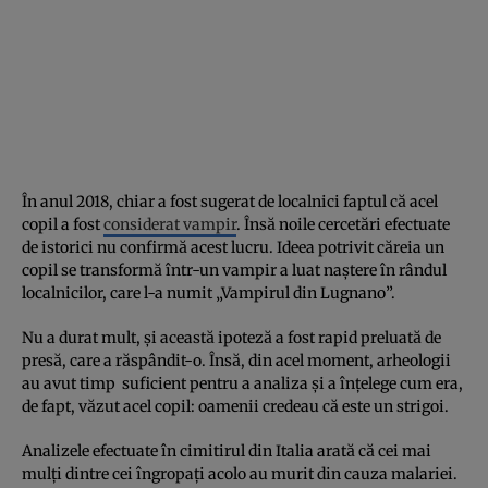
În anul 2018, chiar a fost sugerat de localnici faptul că acel
copil a fost
considerat vampir
. Însă noile cercetări efectuate
de istorici nu confirmă acest lucru. Ideea potrivit căreia un
copil se transformă într-un vampir a luat naștere în rândul
localnicilor, care l-a numit „Vampirul din Lugnano”.
Nu a durat mult, și această ipoteză a fost rapid preluată de
presă, care a răspândit-o. Însă, din acel moment, arheologii
au avut timp suficient pentru a analiza și a înțelege cum era,
de fapt, văzut acel copil: oamenii credeau că este un strigoi.
Analizele efectuate în cimitirul din Italia arată că cei mai
mulți dintre cei îngropați acolo au murit din cauza malariei.