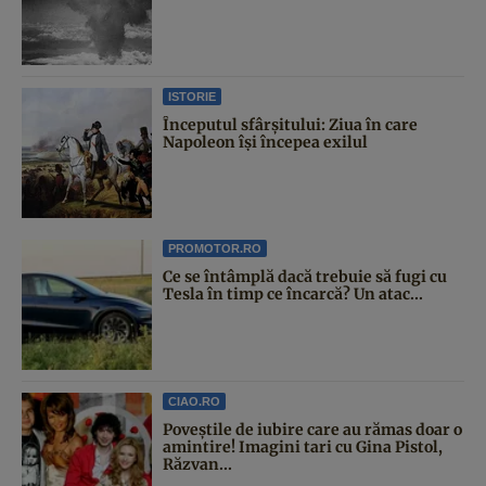
ISTORIE
Începutul sfârşitului: Ziua în care
Napoleon îşi începea exilul
PROMOTOR.RO
Ce se întâmplă dacă trebuie să fugi cu
Tesla în timp ce încarcă? Un atac...
CIAO.RO
Poveştile de iubire care au rămas doar o
amintire! Imagini tari cu Gina Pistol,
Răzvan...