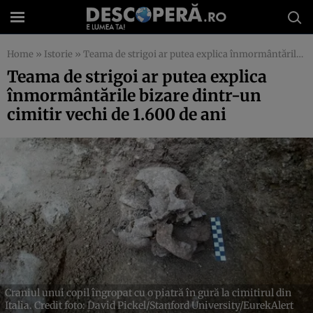
Home
»
Istorie
»
Teama de strigoi ar putea explica înmormântările bizare dintr-un cimitir vechi de 1.600 de ani
Teama de strigoi ar putea explica
înmormântările bizare dintr-un
cimitir vechi de 1.600 de ani
Craniul unui copil îngropat cu o piatră în gură la cimitirul din
Italia. Credit foto: David Pickel/Stanford University/EurekAlert