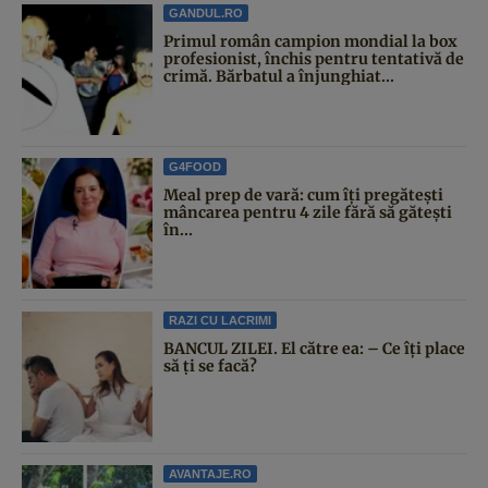
GANDUL.RO
Primul român campion mondial la box
profesionist, închis pentru tentativă de
crimă. Bărbatul a înjunghiat...
G4FOOD
Meal prep de vară: cum îți pregătești
mâncarea pentru 4 zile fără să gătești
în...
RAZI CU LACRIMI
BANCUL ZILEI. El către ea: – Ce îți place
să ți se facă?
AVANTAJE.RO