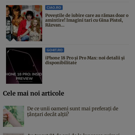
CIAO.RO
Poveştile de iubire care au rămas doar o
amintire! Imagini tari cu Gina Pistol,
Răzvan...
GO4IT.RO
iPhone 18 Pro și Pro Max: noi detalii și
disponibilitate
Cele mai noi articole
De ce unii oameni sunt mai preferați de
țânțari decât alții?