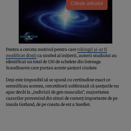
Citește articolul
Pentru a cerceta motivul pentru care
vikingii și-ar fi
modificat dinții
ca simbol al inițierii, autorii studiului au
identificat un total de 130 de schelete din întreaga
Scandinavie care purtau aceste șanțuri ciudate.
Deși este imposibil să se spună cu certitudine exact ce
semnificau acestea, cercetătorii subliniază că șanțurile nu
apar decât la „indivizii de gen masculin”, majoritatea
cazurilor provenind din situri de comerț importante de pe
insula Gotland, de pe coasta de est a Suediei.