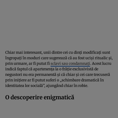
Chiar mai interesant, unii dintre cei cu dinți modificați sunt
îngropați în moduri care sugerează că au fost uciși ritualic și,
prin urmare, ar fi putut fi
sclavi sau condamnați
. Acest lucru
indică faptul că apartenența la o frăție exclusivistă de
negustori nu era permanentă și că chiar și cei care trecuseră
prin inițiere ar fi putut suferi o „schimbare dramatică în
identitatea lor socială”, ajungând chiar în robie.
O descoperire enigmatică