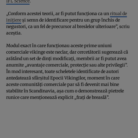
IFL Science
.
„Conform acestei teorii, ar fi putut funcționa ca un
ritual de
inițiere
și semn de identificare pentru un grup închis de
negustori, ca un fel de precursor al breslelor ulterioare”, scriu
aceștia.
Modul exact în care funcționau aceste prime uniuni
comerciale vikinge este neclar, dar cercetătorii sugerează că
arătând un set de dinți modificați, membrii ar fi putut avea
anumite „avantaje comerciale, protecție sau alte privilegii”.
În mod interesant, toate scheletele identificate de autori
antedatează sfârșitul Epocii Vikingilor, moment în care
aceste comunități comerciale par să fi devenit mai bine
stabilite în Scandinavia, așa cum o demonstrează pietrele
runice care menționează explicit „frați de breaslă”.