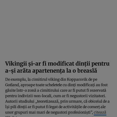
Vikingii și-ar fi modificat dinții pentru
a-și arăta apartenența la o breaslă
De exemplu, la cimitirul viking din Kopparsvik de pe
Gotland, aproape toate scheletele cu dinți modificați au fost
găsite într-o zonă a cimitirului care ar fi putut fi rezervată
pentru indivizii non-locali, cum ar fi negustorii vizitatori.
Autorii studiului „teoretizează, prin urmare, că obiceiul de a
își pili dinții ar fi putut fi legat de activitățile de comerț ale
unor grupuri mai mari de negustori profesioniști”,
citează