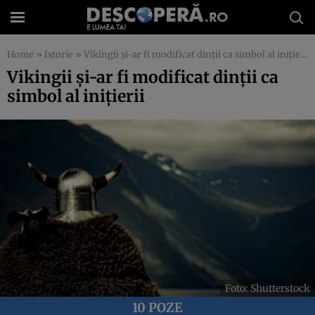
Home
»
Istorie
»
Vikingii și-ar fi modificat dinții ca simbol al inițierii
Vikingii și-ar fi modificat dinții ca
simbol al inițierii
Foto: Shutterstock
10 POZE