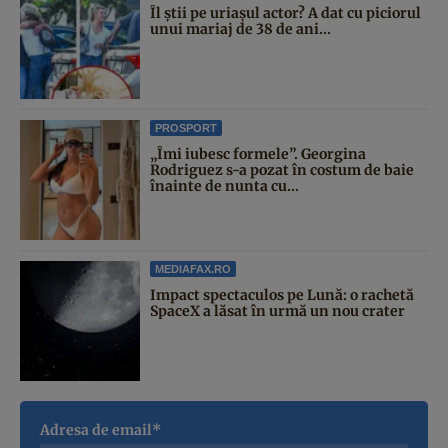
Îl știi pe uriașul actor? A dat cu piciorul
unui mariaj de 38 de ani...
PROSPORT
„Îmi iubesc formele”. Georgina
Rodriguez s-a pozat în costum de baie
înainte de nunta cu...
MEDIAFAX.RO
Impact spectaculos pe Lună: o rachetă
SpaceX a lăsat în urmă un nou crater
Adresa de email*