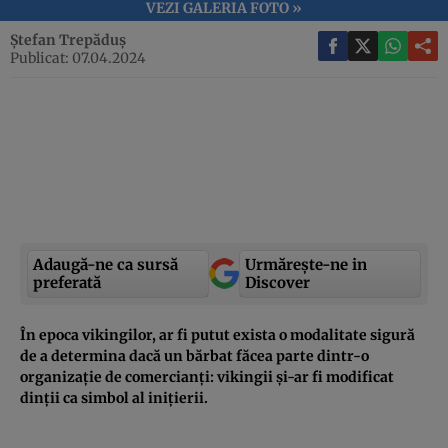
VEZI GALERIA FOTO »
Ștefan Trepăduș
Publicat: 07.04.2024
Adaugă-ne ca sursă
Urmărește-ne in
preferată
Discover
În epoca vikingilor, ar fi putut exista o modalitate sigură
de a determina dacă un bărbat făcea parte dintr-o
organizație de comercianți: vikingii și-ar fi modificat
dinții ca simbol al inițierii.