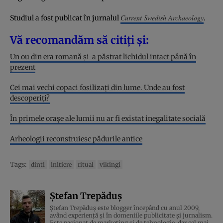
Current Swedish Archaeology
Studiul a fost publicat în jurnalul
.
Vă recomandăm să citiți și:
Un ou din era romană și-a păstrat lichidul intact până în
prezent
Cei mai vechi copaci fosilizați din lume. Unde au fost
descoperiți?
În primele orașe ale lumii nu ar fi existat inegalitate socială
Arheologii reconstruiesc pădurile antice
Tags:
dinti
initiere
ritual
vikingi
Ștefan Trepăduș
Ștefan Trepăduș este blogger începând cu anul 2009,
având experiență și în domeniile publicitate și jurnalism.
Este pasionat de marketing și de tehnologie, dar cel mai