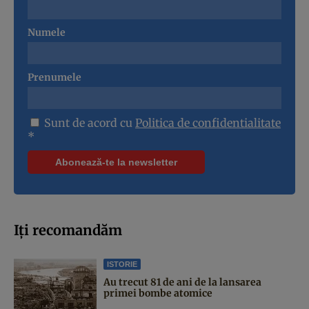
Numele
Prenumele
Sunt de acord cu
Politica de confidentialitate
*
Iți recomandăm
ISTORIE
Au trecut 81 de ani de la lansarea
primei bombe atomice