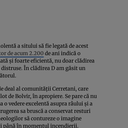
olentă a sitului să fie legată de acest
tor de acum 2.200
de ani indică o
tă și foarte eficientă, nu doar clădirea
nd distruse. În clădirea D am găsit un
ătorul.
de deal al comunității Cerretani, care
ot de Bolvir, în apropiere. Se pare că nu
a o vedere excelentă asupra râului și a
strugerea sa bruscă a conservat resturi
heologilor să contureze o imagine
săi până în momentul incendierii.