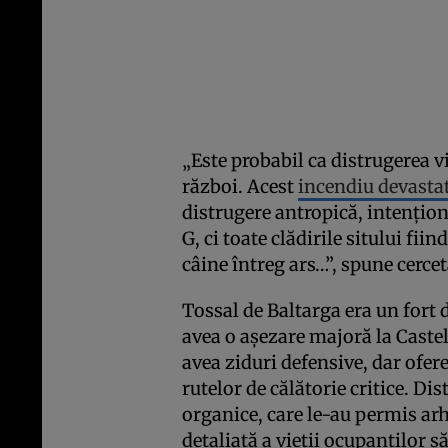
„Este probabil ca distrugerea vi
război. Acest
incendiu devasta
distrugere antropică, intenționa
G, ci toate clădirile sitului fii
câine întreg ars…”, spune cercet
Tossal de Baltarga era un fort 
avea o așezare majoră la Castell
avea ziduri defensive, dar ofere
rutelor de călătorie critice. Di
organice, care le-au permis ar
detaliată a vieții ocupanților 