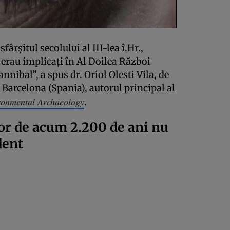
fârșitul secolului al III-lea î.Hr.,
erau implicați în Al Doilea Război
nnibal”, a spus dr. Oriol Olesti Vila, de
Barcelona (Spania), autorul principal al
ironmental Archaeology
.
or de acum 2.200 de ani nu
dent