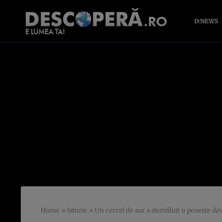
D:NEWS
Home
»
Istorie
»
Un cercel de aur a dezvăluit o poveste d