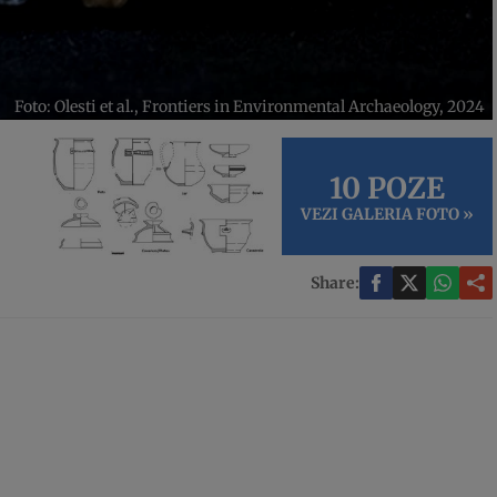
Foto: Olesti et al., Frontiers in Environmental Archaeology, 2024
10 POZE
VEZI GALERIA FOTO »
Share: