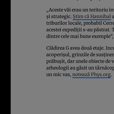
„Aceste văi erau un teritoriu 
și strategic.
Știm că Hannibal
a
triburilor locale, probabil Cer
acestei expediții s-au păstrat.
dintre cele mai bune exemple”, 
Clădirea G avea două etaje. Ince
acoperișul, grinzile de susține
prăbușit, dar unele obiecte de v
arheologii au găsit un târnăcop 
un mic vas,
notează Phys.org
.