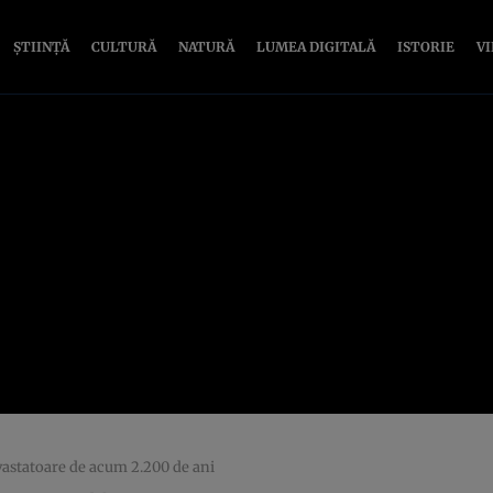
ȘTIINȚĂ
CULTURĂ
NATURĂ
LUMEA DIGITALĂ
ISTORIE
V
evastatoare de acum 2.200 de ani