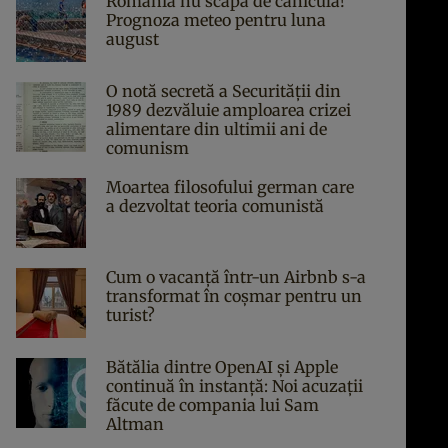
România nu scapă de caniculă!
Prognoza meteo pentru luna
august
O notă secretă a Securității din
1989 dezvăluie amploarea crizei
alimentare din ultimii ani de
comunism
Moartea filosofului german care
a dezvoltat teoria comunistă
Cum o vacanță într-un Airbnb s-a
transformat în coșmar pentru un
turist?
Bătălia dintre OpenAI și Apple
continuă în instanță: Noi acuzații
făcute de compania lui Sam
Altman