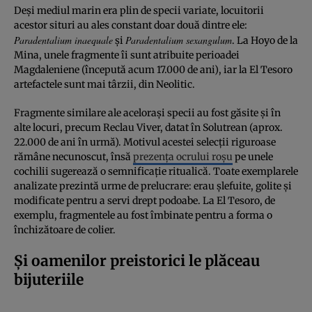
Deși mediul marin era plin de specii variate, locuitorii
acestor situri au ales constant doar două dintre ele:
Paradentalium inaequale
Paradentalium sexangulum
și
. La Hoyo de la
Mina, unele fragmente îi sunt atribuite perioadei
Magdaleniene (începută acum 17.000 de ani), iar la El Tesoro
artefactele sunt mai târzii, din Neolitic.
Fragmente similare ale acelorași specii au fost găsite și în
alte locuri, precum Reclau Viver, datat în Solutrean (aprox.
22.000 de ani în urmă). Motivul acestei selecții riguroase
rămâne necunoscut, însă
prezența ocrului roșu
pe unele
cochilii sugerează o semnificație ritualică. Toate exemplarele
analizate prezintă urme de prelucrare: erau șlefuite, golite și
modificate pentru a servi drept podoabe. La El Tesoro, de
exemplu, fragmentele au fost îmbinate pentru a forma o
închizătoare de colier.
Și oamenilor preistorici le plăceau
bijuteriile