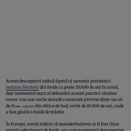
Aceste descoperiri indică faptul că oamenii preistorici
realizau bijuterii
din fosile cu peste 20.000 de ani în urmă,
deși momentul exact al debutului acestei practici rămâne
incert. Cea mai veche dovadă cunoscută provine dintr-un sit
Homo sapiens
de
din Africa de Sud, vechi de 65.000 de ani, unde
a fost găsită o fosilă de trilobit.
În Europa, există indicii că neanderthalienii ar fi fost chiar
primii colecționari de fosile, așa cum sugerează descoperirea