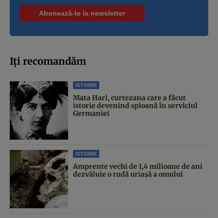
Iți recomandăm
ISTORIE
Mata Hari, curtezana care a făcut
istorie devenind spioană în serviciul
Germaniei
ISTORIE
Amprente vechi de 1,4 milioane de ani
dezvăluie o rudă uriașă a omului