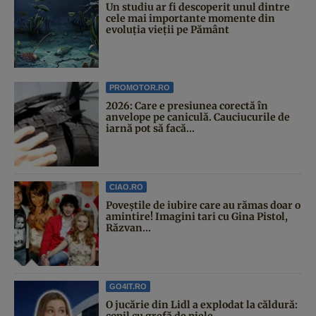
Un studiu ar fi descoperit unul dintre
cele mai importante momente din
evoluția vieții pe Pământ
PROMOTOR.RO
2026: Care e presiunea corectă în
anvelope pe caniculă. Cauciucurile de
iarnă pot să facă...
CIAO.RO
Poveştile de iubire care au rămas doar o
amintire! Imagini tari cu Gina Pistol,
Răzvan...
GO4IT.RO
O jucărie din Lidl a explodat la căldură:
copil cu grefă de piele