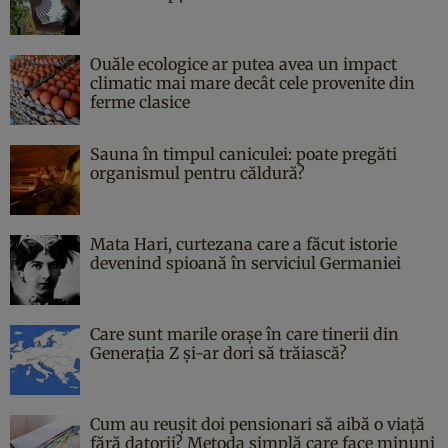
Ouăle ecologice ar putea avea un impact
climatic mai mare decât cele provenite din
ferme clasice
Sauna în timpul caniculei: poate pregăti
organismul pentru căldură?
Mata Hari, curtezana care a făcut istorie
devenind spioană în serviciul Germaniei
Care sunt marile orașe în care tinerii din
Generația Z și-ar dori să trăiască?
Cum au reușit doi pensionari să aibă o viață
fără datorii? Metoda simplă care face minuni