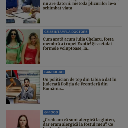
nu are datorii: metoda plicurilor le-a
schimbat viața
CE SE ÎNTÂMPLĂ DOCTORE
Cum arată acum Julia Chelaru, fosta
membră a trupei Exotic! Și-a etalat
formele voluptoase, la...
GANDUL.RO
Un politician de top din Libia a dat în
judecată Poliția de Frontieră din
România...
G4FOOD
„Credeam că sunt alergică la gluten,
dar eram alergică la fostul meu”. Ce