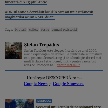
funerară din Egiptul Antic
ADN-ul antic a dezvăluit locul în care au trăit strămoșii
maghiarilor acum 4.500 de ani
Tags:
bijuterii
coliere
fosile
oameni preistorici
Ștefan Trepăduș
Ștefan Trepăduș este blogger începând cu anul 2009,
având experiență și în domeniile publicitate și jurnalism.
Este pasionat de marketing și de tehnologie, dar cel mai
mult îi place să știe lucruri, motiv pentru care a fost
atras de Descopera.ro.
citește mai mult
Urmărește DESCOPERĂ.ro pe
Google News
Google Showcase
și
MEDIAFAX
Secretul unui cuplu de pensionari care