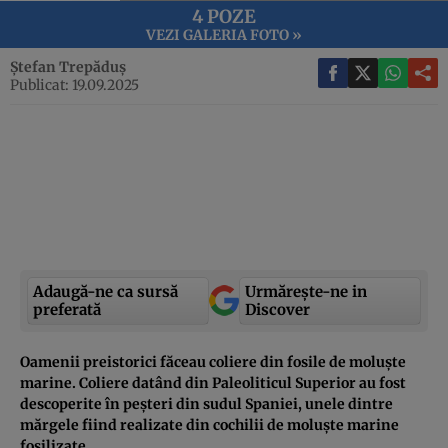
4 POZE
VEZI GALERIA FOTO »
Ștefan Trepăduș
Publicat: 19.09.2025
Adaugă-ne ca sursă
Urmărește-ne in
preferată
Discover
Oamenii preistorici făceau coliere din fosile de moluște
marine. Coliere datând din Paleoliticul Superior au fost
descoperite în peșteri din sudul Spaniei, unele dintre
mărgele fiind realizate din cochilii de moluște marine
fosilizate.