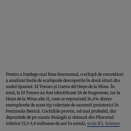
Pentru a înțelege mai bine fenomenul, o echipă de cercetători
a analizat fosile de scafopode descoperite în două situri din
sudul Spaniei: El Tesoro și Cueva del Hoyo de la Mina. În
total, la El Tesoro au fost identificate 26 de fragmente, iar la
Hoyo de la Mina alte 11, ceea ce reprezintă 14,4% dintre
exemplarele de acest tip colectate de oamenii preistorici în
Peninsula Iberică. Cochiliile provin, cel mai probabil, din
depozitele de pe coasta Malagăi și datează din Pliocenul
inferior (5,3-3,6 milioane de ani în urmă),
scrie IFL Science
.