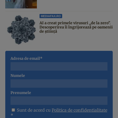
MEDIAFAX.RO
AI a creat primele virusuri „de la zero”.
Descoperirea îi îngrijorează pe oamenii
de știință
Adresa de email*
Numele
Prenumele
Sunt de acord cu
Politica de confidentialitate
*