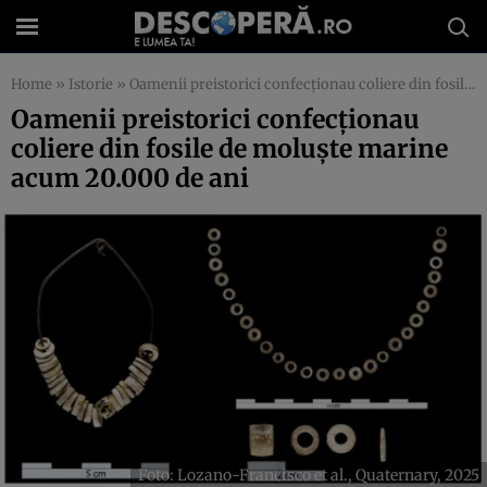
Home
»
Istorie
»
Oamenii preistorici confecționau coliere din fosile de moluște marine acum 20.000 de ani
Oamenii preistorici confecționau
coliere din fosile de moluște marine
acum 20.000 de ani
Foto: Lozano-Francisco et al., Quaternary, 2025