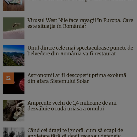
Virusul West Nile face ravagii în Europa. Care
este situația în România?
Unul dintre cele mai spectaculoase puncte de
belvedere din România va fi restaurat
Astronomii ar fi descoperit prima exolună
din afara Sistemului Solar
Amprente vechi de 1,4 milioane de ani
dezvăluie o rudă uriașă a omului
Când cei dragi te ignoră: cum să scapi de
anxietate fără să devii rece sau defensiv