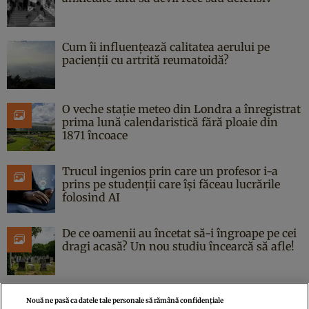
Cum îi influențează calitatea aerului pe
pacienții cu artrită reumatoidă?
O veche stație meteo din Londra a înregistrat
prima lună calendaristică fără ploaie din
1871 încoace
Trucul ingenios prin care un profesor i-a
prins pe studenții care își făceau lucrările
folosind AI
De ce oamenii au încetat să-i îngroape pe cei
dragi acasă? Un nou studiu încearcă să afle!
Nouă ne pasă ca datele tale personale să rămână confidențiale