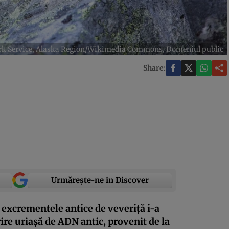
ark Service, Alaska Region/Wikimedia Commons, Domeniul public
Share:
Urmărește-ne in Discover
n excrementele antice de veveriță i-a
rire uriașă de ADN antic, provenit de la