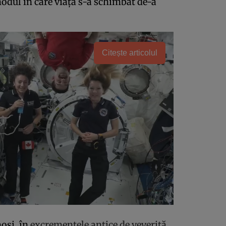
modul în care viața s-a schimbat de-a
Citește articolul
oși, în
excrementele antice de veveriță