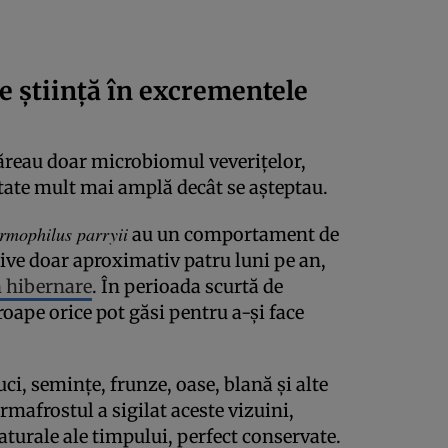
e știință în excrementele
măreau doar microbiomul veverițelor,
itate mult mai amplă decât se așteptau.
rmophilus parryii
au un comportament de
ctive doar aproximativ patru luni pe an,
n hibernare
. În perioada scurtă de
oape orice pot găsi pentru a-și face
uci, semințe, frunze, oase, blană și alte
rmafrostul a sigilat aceste vizuini,
turale ale timpului, perfect conservate.