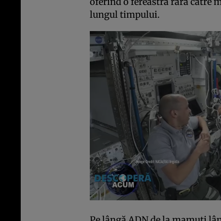
oferind o fereastră rară către 
lungul timpului.
Pe lângă ADN de la mamuți lân