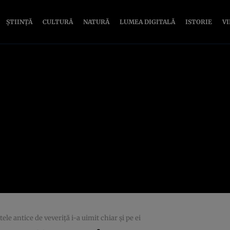
ȘTIINȚĂ
CULTURĂ
NATURĂ
LUMEA DIGITALĂ
ISTORIE
V
le antice de veveriță i-a uimit chiar și pe ei