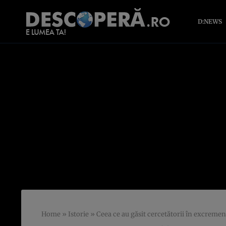
D:NEWS
Home
»
Istorie
»
Ceea ce au găsit cercetătorii în excremente