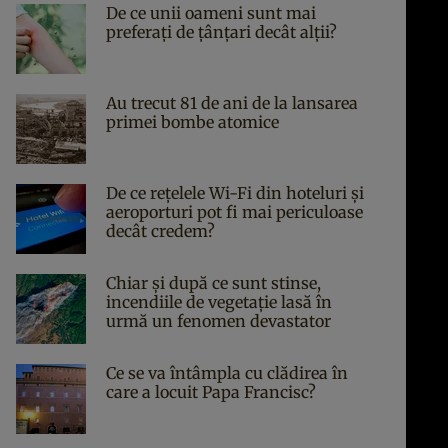
De ce unii oameni sunt mai
preferați de țânțari decât alții?
Au trecut 81 de ani de la lansarea
primei bombe atomice
De ce rețelele Wi-Fi din hoteluri și
aeroporturi pot fi mai periculoase
decât credem?
Chiar și după ce sunt stinse,
incendiile de vegetație lasă în
urmă un fenomen devastator
Ce se va întâmpla cu clădirea în
care a locuit Papa Francisc?