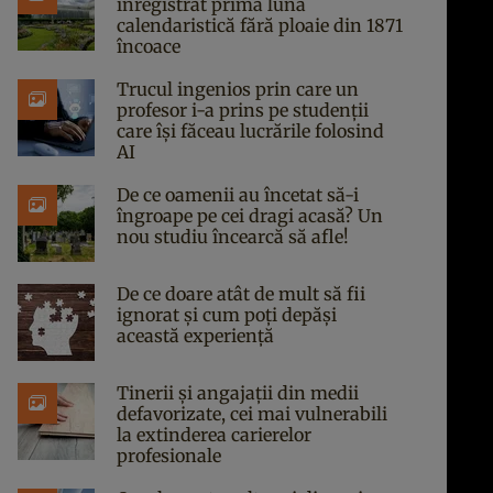
înregistrat prima lună
calendaristică fără ploaie din 1871
încoace
Trucul ingenios prin care un
profesor i-a prins pe studenții
care își făceau lucrările folosind
AI
De ce oamenii au încetat să-i
îngroape pe cei dragi acasă? Un
nou studiu încearcă să afle!
De ce doare atât de mult să fii
ignorat și cum poți depăși
această experiență
Tinerii și angajații din medii
defavorizate, cei mai vulnerabili
la extinderea carierelor
profesionale