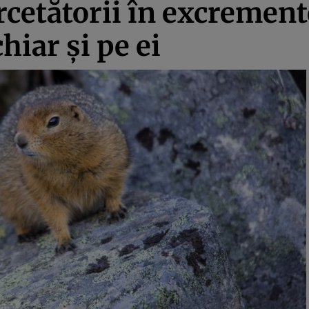
rcetătorii în excrement
hiar și pe ei