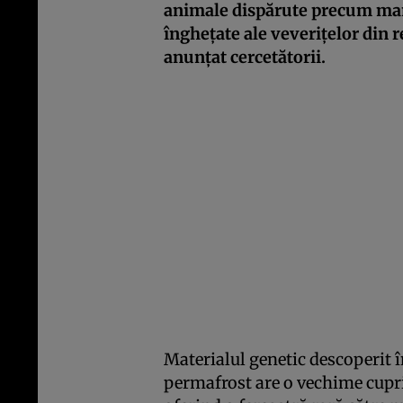
animale dispărute precum mamuț
înghețate ale veverițelor din 
anunțat cercetătorii.
Materialul genetic descoperit î
permafrost are o vechime cupri