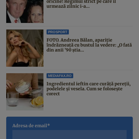
oricine! Regimul strict pe care îl
urmează zilnic i-a...
PROSPORT
FOTO. Andreea Bălan, apariție
îndrăzneață cu bustul la vedere: „O fată
din anii ’90 știa...
MEDIAFAX.RO
Ingredientul ieftin care curăță pereții,
podelele și vesela. Cum se folosește
corect
Adresa de email*