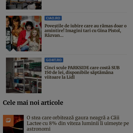
CIAO.RO
Poveştile de iubire care au rămas doar o
amintire! Imagini tari cu Gina Pistol,
Răzvan...
GO4IT.RO
Cinci scule PARKSIDE care costă SUB
150 de lei, disponibile săptămâna
viitoare la Lidl
Cele mai noi articole
O stea care orbitează gaura neagră a Căii
Lactee cu 8% din viteza luminii îi uimește pe
astronomi