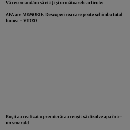
Vă recomandăm să citiţi şi următoarele articole:
APA are MEMORIE. Descoperirea care poate schimba total
lumea – VIDEO
Ruşii au realizat o premieră: au reuşit să dizolve apa într-
un smarald