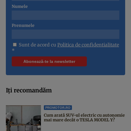
Numele
Prenumele
Sunt de acord cu
Politica de confidentialitate
*
Iți recomandăm
PROMOTOR.RO
Cum arată SUV-ul electric cu autonomie
mai mare decât o TESLA MODEL Y?