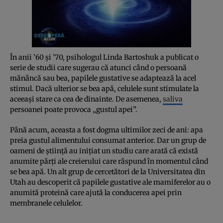
În anii ’60 şi ’70, psihologul Linda Bartoshuk a publicat o
serie de studii care sugerau că atunci când o persoană
mănâncă sau bea, papilele gustative se adaptează la acel
stimul. Dacă ulterior se bea apă, celulele sunt stimulate la
aceeaşi stare ca cea de dinainte. De asemenea,
saliva
persoanei poate provoca „gustul apei”.
Până acum, aceasta a fost dogma ultimilor zeci de ani: apa
preia gustul alimentului consumat anterior. Dar un grup de
oameni de ştiinţă au iniţiat un studiu care arată că există
anumite părţi ale creierului care răspund în momentul când
se bea apă. Un alt grup de cercetători de la Universitatea din
Utah au descoperit că papilele gustative ale mamiferelor au o
anumită proteină care ajută la conducerea apei prin
membranele celulelor.