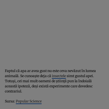
Faptul că apa ar avea gust nu este ceva nevăzut în lumea
animală. Se cunoaşte deja că
insectele
simt gustul apei.
Totuşi, cei mai mult oameni de ştiinţă pun la îndoială
această ipoteză, deşi există experimente care dovedesc
contrariul.
Sursa:
Popular Science