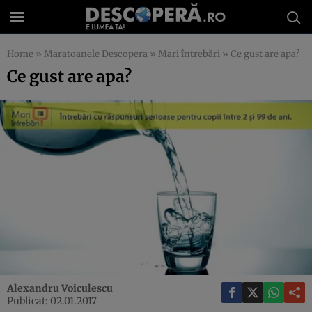
Home
»
Maratoanele Descopera
»
Mari întrebări
»
Ce gust are apa?
Ce gust are apa?
Alexandru Voiculescu
Publicat: 02.01.2017