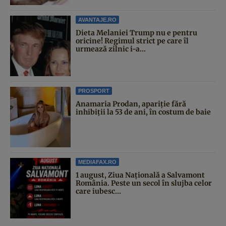
AVANTAJE.RO
Dieta Melaniei Trump nu e pentru
oricine! Regimul strict pe care îl
urmează zilnic i-a...
PROSPORT
Anamaria Prodan, apariție fără
inhibiții la 53 de ani, în costum de baie
MEDIAFAX.RO
1 august, Ziua Națională a Salvamont
România. Peste un secol în slujba celor
care iubesc...