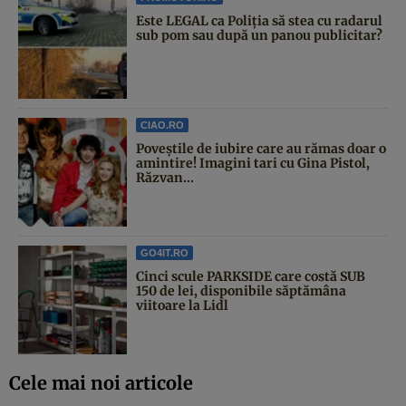
Este LEGAL ca Poliția să stea cu radarul
sub pom sau după un panou publicitar?
CIAO.RO
Poveştile de iubire care au rămas doar o
amintire! Imagini tari cu Gina Pistol,
Răzvan...
GO4IT.RO
Cinci scule PARKSIDE care costă SUB
150 de lei, disponibile săptămâna
viitoare la Lidl
Cele mai noi articole