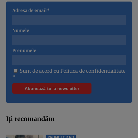
Adresa de email*
Numele
Prenumele
Sunt de acord cu
Politica de confidentialitate
*
Iți recomandăm
PROMOTOR.RO