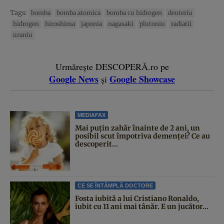
Tags:
bomba
bomba atomica
bomba cu hidrogen
deuteriu
hidrogen
hiroshima
japonia
nagasaki
plutoniu
radiatii
uraniu
Urmărește DESCOPERĂ.ro pe
Google News
Google Showcase
și
MEDIAFAX
Mai puțin zahăr înainte de 2 ani, un
posibil scut împotriva demenței? Ce au
descoperit...
CE SE ÎNTÂMPLĂ DOCTORE
Fosta iubită a lui Cristiano Ronaldo,
iubit cu 11 ani mai tânăr. E un jucător...