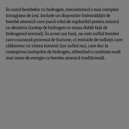
În cazul bombelor cu hidrogen, mecanismul e mai complex
(imaginea de jos). Include un dispozitiv îmbunătăţit de
bombă atomică care joacă rolul de explozibil pentru miezul
cu deuteriu (izotop de hidrogen cu masa dublă faţă de
hidrogenul normal). În acest caz însă, nu este suflul bombei
care cauzează procesul de fuziune, ci emisiile de radiaţii care
călătoresc cu viteza luminii (iar suflul nu), care duc la
contopirea izotopilor de hidrogen, eliberând o cantitate mult
mai mare de energie ca bomba atomică tradiţională.