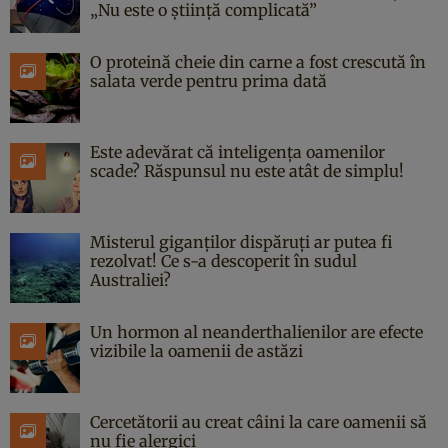
„Nu este o știință complicată”
O proteină cheie din carne a fost crescută în
salata verde pentru prima dată
Este adevărat că inteligența oamenilor
scade? Răspunsul nu este atât de simplu!
Misterul giganților dispăruți ar putea fi
rezolvat! Ce s-a descoperit în sudul
Australiei?
Un hormon al neanderthalienilor are efecte
vizibile la oamenii de astăzi
Cercetătorii au creat câini la care oamenii să
nu fie alergici