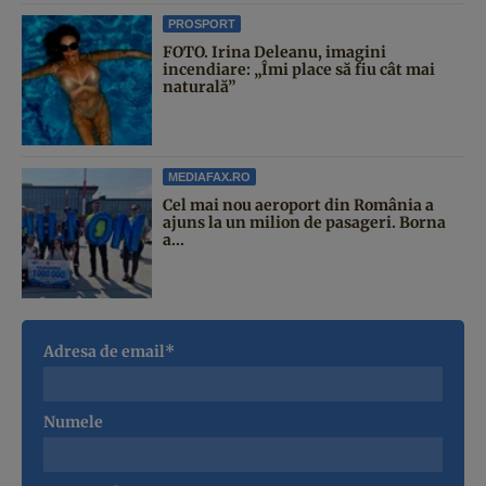
PROSPORT
FOTO. Irina Deleanu, imagini
incendiare: „Îmi place să fiu cât mai
naturală”
MEDIAFAX.RO
Cel mai nou aeroport din România a
ajuns la un milion de pasageri. Borna
a...
Adresa de email*
Numele