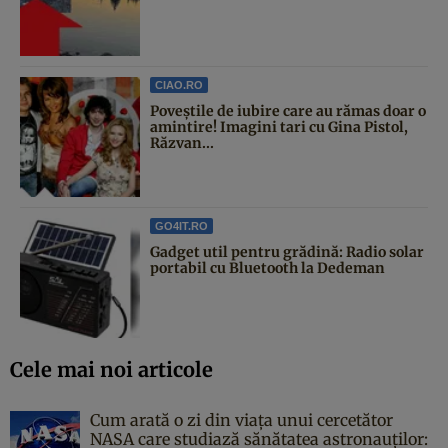
CIAO.RO
Poveştile de iubire care au rămas doar o
amintire! Imagini tari cu Gina Pistol,
Răzvan...
GO4IT.RO
Gadget util pentru grădină: Radio solar
portabil cu Bluetooth la Dedeman
Cele mai noi articole
Cum arată o zi din viața unui cercetător
NASA care studiază sănătatea astronauților: