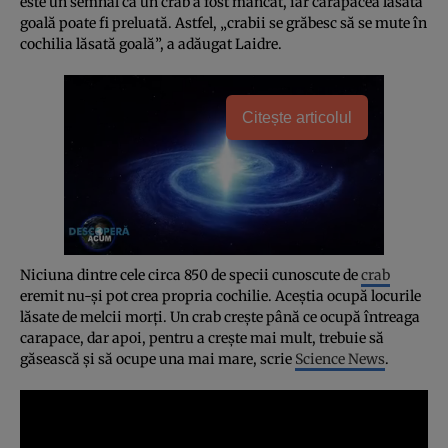
este un semnal că un crab a fost mâncat, iar carapacea lăsată
goală poate fi preluată. Astfel, „crabii se grăbesc să se mute în
cochilia lăsată goală”, a adăugat Laidre.
Citește articolul
Niciuna dintre cele circa 850 de specii cunoscute de
crab
eremit nu-şi pot crea propria cochilie. Aceştia ocupă locurile
lăsate de melcii morţi. Un crab creşte până ce ocupă întreaga
carapace, dar apoi, pentru a creşte mai mult, trebuie să
găsească şi să ocupe una mai mare, scrie
Science News
.