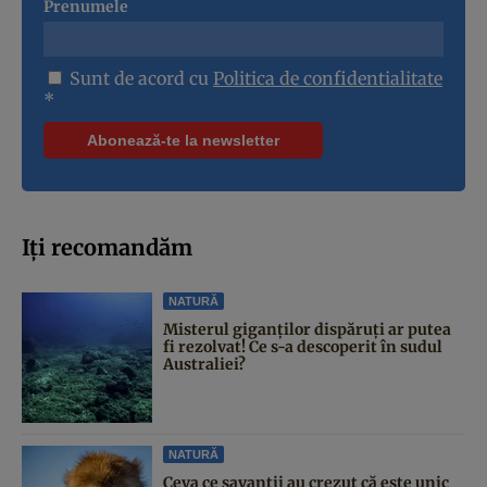
Prenumele
Sunt de acord cu
Politica de confidentialitate
*
Iți recomandăm
NATURĂ
Misterul giganților dispăruți ar putea
fi rezolvat! Ce s-a descoperit în sudul
Australiei?
NATURĂ
Ceva ce savanții au crezut că este unic