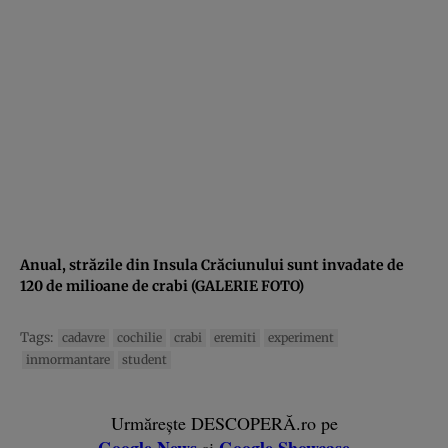
Anual, străzile din Insula Crăciunului sunt invadate de
120 de milioane de crabi (GALERIE FOTO)
Tags:
cadavre
cochilie
crabi
eremiti
experiment
inmormantare
student
Urmărește DESCOPERĂ.ro pe
Google News
Google Showcase
și