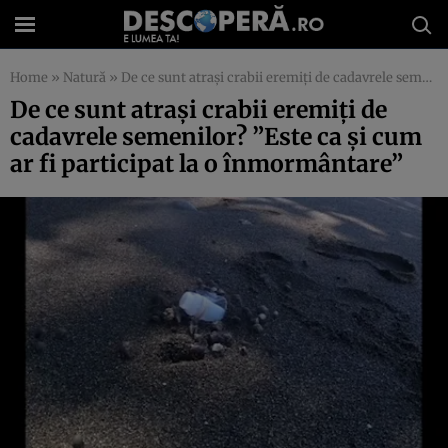
Home
»
Natură
»
De ce sunt atraşi crabii eremiţi de cadavrele semenilor? ”Este ca şi cum ar fi participat la o înmormântare”
De ce sunt atraşi crabii eremiţi de
cadavrele semenilor? ”Este ca şi cum
ar fi participat la o înmormântare”