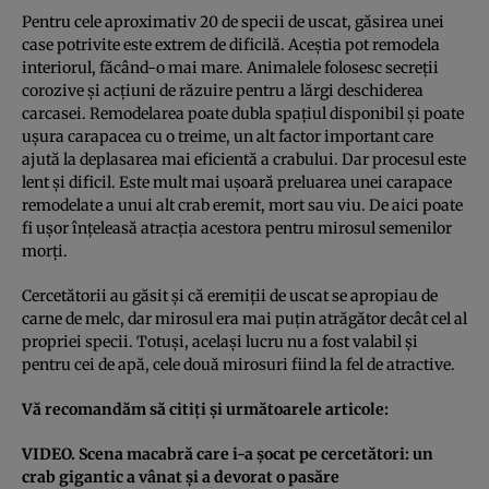
Pentru cele aproximativ 20 de specii de uscat, găsirea unei
case potrivite este extrem de dificilă. Aceştia pot remodela
interiorul, făcând-o mai mare. Animalele folosesc secreţii
corozive şi acţiuni de răzuire pentru a lărgi deschiderea
carcasei. Remodelarea poate dubla spaţiul disponibil şi poate
uşura carapacea cu o treime, un alt factor important care
ajută la deplasarea mai eficientă a crabului. Dar procesul este
lent şi dificil. Este mult mai uşoară preluarea unei carapace
remodelate a unui alt crab eremit, mort sau viu. De aici poate
fi uşor înţeleasă atracţia acestora pentru mirosul semenilor
morţi.
Cercetătorii au găsit şi că eremiţii de uscat se apropiau de
carne de melc, dar mirosul era mai puţin atrăgător decât cel al
propriei specii. Totuşi, acelaşi lucru nu a fost valabil şi
pentru cei de apă, cele două mirosuri fiind la fel de atractive.
Vă recomandăm să citiţi şi următoarele articole:
VIDEO. Scena macabră care i-a şocat pe cercetători: un
crab gigantic a vânat şi a devorat o pasăre