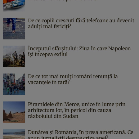
De ce copiii crescuți fără telefoane au devenit
adulți mai fericiți?
Începutul sfârşitului: Ziua în care Napoleon
îşi începea exilul
De ce tot mai mulți români renunță la
vacanțele în țară?
Piramidele din Meroe, unice în lume prin
arhitectura lor, în pericol din cauza
războiului din Sudan
Dunărea și România, în presa americană. Ce
spun jurnaliștii despre criza apei?