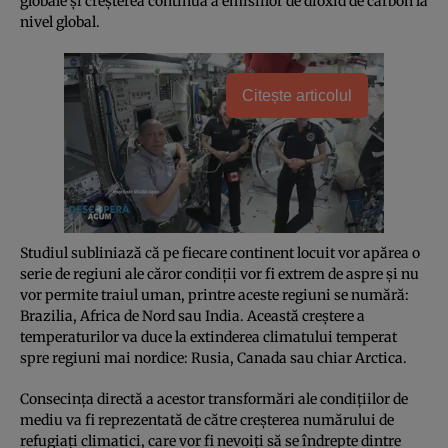
globale şi creşterea continuă a emisiilor de dioxid de carbon la
nivel global.
Citește articolul
Studiul subliniază că pe fiecare continent locuit vor apărea o
serie de regiuni ale căror condiţii vor fi extrem de aspre şi nu
vor permite traiul uman, printre aceste regiuni se numără:
Brazilia, Africa de Nord sau India. Această creştere a
temperaturilor va duce la extinderea climatului temperat
spre regiuni mai nordice: Rusia, Canada sau chiar Arctica.
Consecinţa directă a acestor transformări ale condiţiilor de
mediu va fi reprezentată de către creşterea numărului de
refugiaţi climatici, care vor fi nevoiţi să se îndrepte dintre