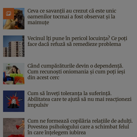
Ceva ce savanții au crezut că este unic
oamenilor tocmai a fost observat și la
maimuțe
Vecinul îți pune în pericol locuința? Ce poți
face dacă refuză să remedieze problema
Când cumpărăturile devin o dependență.
Cum recunoști oniomania și cum poți ieși
din acest cerc
Cum să înveți toleranța la suferință.
Abilitatea care te ajută să nu mai reacționezi
impulsiv
Cum ne formează copilăria relațiile de adulți.
Povestea psihologului care a schimbat felul
în care înțelegem iubirea