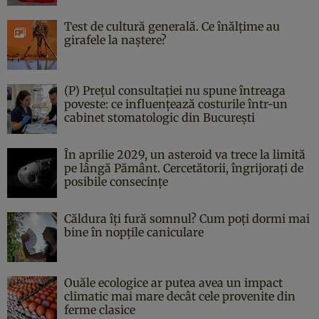
Test de cultură generală. Ce înălțime au
girafele la naștere?
(P) Prețul consultației nu spune întreaga
poveste: ce influențează costurile într-un
cabinet stomatologic din București
În aprilie 2029, un asteroid va trece la limită
pe lângă Pământ. Cercetătorii, îngrijorați de
posibile consecințe
Căldura îți fură somnul? Cum poți dormi mai
bine în nopțile caniculare
Ouăle ecologice ar putea avea un impact
climatic mai mare decât cele provenite din
ferme clasice