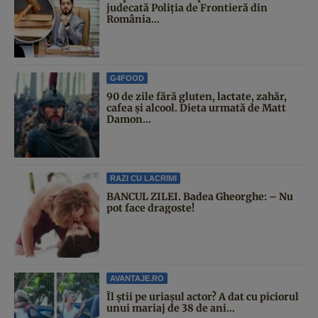
judecată Poliția de Frontieră din
România...
G4FOOD
90 de zile fără gluten, lactate, zahăr,
cafea și alcool. Dieta urmată de Matt
Damon...
RAZI CU LACRIMI
BANCUL ZILEI. Badea Gheorghe: – Nu
pot face dragoste!
AVANTAJE.RO
Îl știi pe uriașul actor? A dat cu piciorul
unui mariaj de 38 de ani...