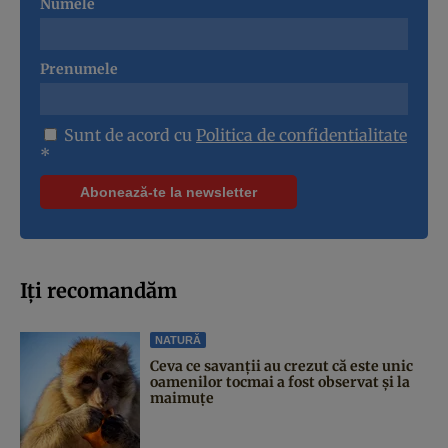
Numele
Prenumele
Sunt de acord cu
Politica de confidentialitate
*
Iți recomandăm
NATURĂ
Ceva ce savanții au crezut că este unic
oamenilor tocmai a fost observat și la
maimuțe