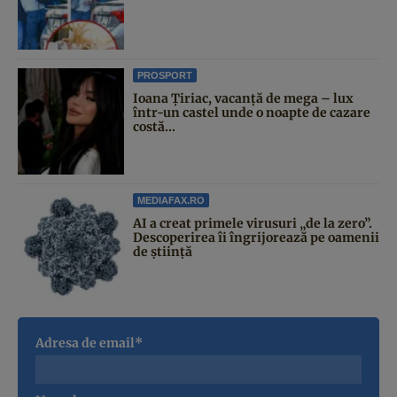
PROSPORT
Ioana Țiriac, vacanță de mega – lux
într-un castel unde o noapte de cazare
costă...
MEDIAFAX.RO
AI a creat primele virusuri „de la zero”.
Descoperirea îi îngrijorează pe oamenii
de știință
Adresa de email*