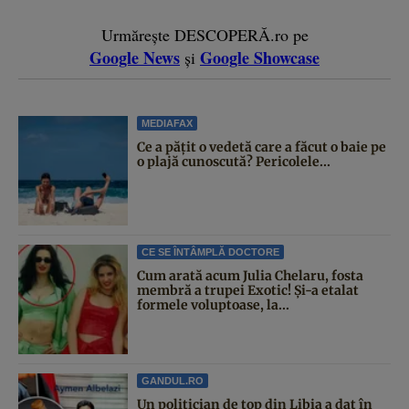
Urmărește DESCOPERĂ.ro pe
Google News
Google Showcase
și
MEDIAFAX
Ce a pățit o vedetă care a făcut o baie pe
o plajă cunoscută? Pericolele...
CE SE ÎNTÂMPLĂ DOCTORE
Cum arată acum Julia Chelaru, fosta
membră a trupei Exotic! Și-a etalat
formele voluptoase, la...
GANDUL.RO
Un politician de top din Libia a dat în