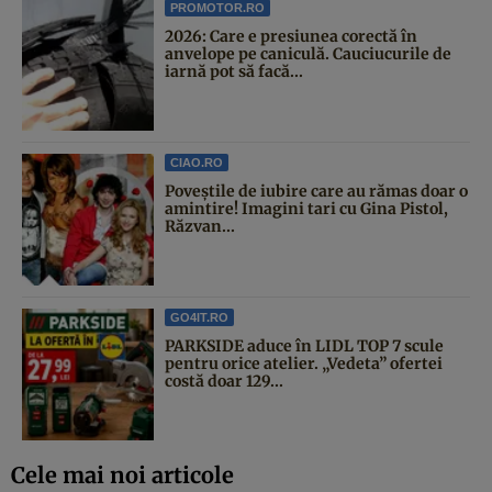
PROMOTOR.RO
2026: Care e presiunea corectă în
anvelope pe caniculă. Cauciucurile de
iarnă pot să facă...
CIAO.RO
Poveştile de iubire care au rămas doar o
amintire! Imagini tari cu Gina Pistol,
Răzvan...
GO4IT.RO
PARKSIDE aduce în LIDL TOP 7 scule
pentru orice atelier. „Vedeta” ofertei
costă doar 129...
Cele mai noi articole