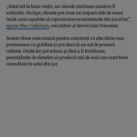
„Solul stă la baza vieții, iar râmele săritoare asiatice îl
schimbă. De fapt, râmele pot avea un impact atât de mare
încât sunt capabile să reproiecteze ecosistemele din jurul lor”,
spune Mac Callaham
, cercetător al Serviciului Forestier.
Aceste râme concurează pentru nutrienți cu alte râme mai
prietenoase cu grădina și pot duce la un sol de proastă
calitate. Ouăle lor pot ecloza și fără a fi fertilizate,
permițându-le râmelor să producă mii de ouă care sunt bine
camuflate în solul din jur.