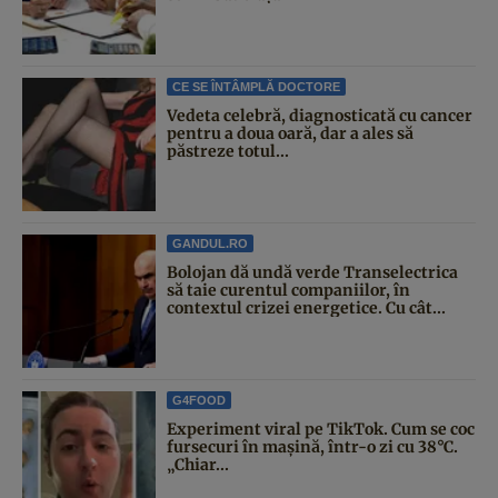
CE SE ÎNTÂMPLĂ DOCTORE
Vedeta celebră, diagnosticată cu cancer
pentru a doua oară, dar a ales să
păstreze totul...
GANDUL.RO
Bolojan dă undă verde Transelectrica
să taie curentul companiilor, în
contextul crizei energetice. Cu cât...
G4FOOD
Experiment viral pe TikTok. Cum se coc
fursecuri în mașină, într-o zi cu 38°C.
„Chiar...