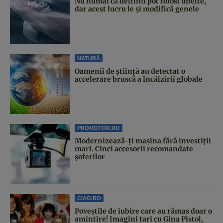
Nu numai că delfinii pot folosi unelte,
dar acest lucru le și modifică genele
NATURĂ
Oamenii de știință au detectat o
accelerare bruscă a încălzirii globale
PROMOTOR.RO
Modernizează-ți mașina fără investiții
mari. Cinci accesorii recomandate
șoferilor
CIAO.RO
Poveştile de iubire care au rămas doar o
amintire! Imagini tari cu Gina Pistol,