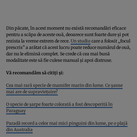
Din păcate, în acest moment nu există recomandări eficace
pentru a scăpa de aceste ouă, deoarece sunt foarte dure și pot
rezista la vreme extrem de rece.
Un studiu
care a folosit „focul
prescris” a arătat că acest lucru poate reduce numărul de ouă,
dar nu le elimină complet. Se crede că cea mai bună
modalitate este să fie culese manual și apoi distruse.
Vă recomandăm să citiți și:
Cea mai rară specie de mamifer marin din lume. Ce șanse
mai are de supraviețuire?
O specie de șarpe foarte colorată a fost descoperită în
Paraguay
Paradă record a celor mai mici pinguini din lume, pe o plajă
din Australia