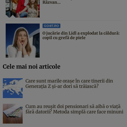
Răzvan...
GO4IT.RO
O jucărie din Lidl a explodat la căldură:
copil cu grefă de piele
Cele mai noi articole
Care sunt marile orașe în care tinerii din
Generația Z și-ar dori să trăiască?
Cum au reușit doi pensionari să aibă o viață
fără datorii? Metoda simplă care face minuni