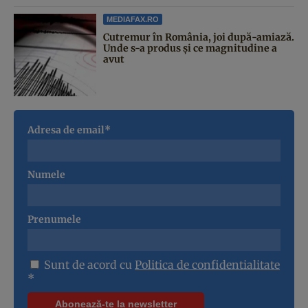
MEDIAFAX.RO
Cutremur în România, joi după-amiază.
Unde s-a produs și ce magnitudine a
avut
Adresa de email*
Numele
Prenumele
Sunt de acord cu
Politica de confidentialitate
*