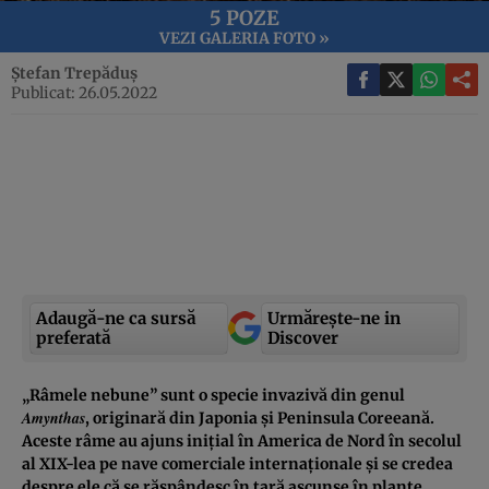
5 POZE
VEZI GALERIA FOTO »
Ștefan Trepăduș
Publicat: 26.05.2022
Adaugă-ne ca sursă
Urmărește-ne in
preferată
Discover
„Râmele nebune” sunt o specie invazivă din genul
Amynthas
, originară din Japonia și Peninsula Coreeană.
Aceste râme au ajuns inițial în America de Nord în secolul
al XIX-lea pe nave comerciale internaționale și se credea
despre ele că se răspândesc în țară ascunse în plante.