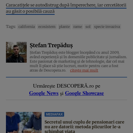
Caracatițele se autodistrug după împerechere, iar cercetătorii
au găsit o posibilă cauză
Tags:
california
ecosistem
plante
rame
sol
specie invaziva
Ștefan Trepăduș
Ștefan Trepăduș este blogger începând cu anul 2009,
având experiență și în domeniile publicitate și jurnalism.
Este pasionat de marketing și de tehnologie, dar cel mai
mult îi place să știe lucruri, motiv pentru care a fost
atras de Descopera.ro.
citește mai mult
Urmărește DESCOPERĂ.ro pe
Google News
Google Showcase
și
MEDIAFAX
Secretul unui cuplu de pensionari care
nu are datorii: metoda plicurilor le-a
schimbat viața