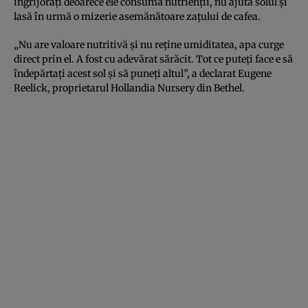
îngrijorați deoarece ele consumă nutrienții, nu ajută solul și
lasă în urmă o mizerie asemănătoare zațului de cafea.
„Nu are valoare nutritivă și nu reține umiditatea, apa curge
direct prin el. A fost cu adevărat sărăcit. Tot ce puteți face e să
îndepărtați acest sol și să puneți altul”, a declarat Eugene
Reelick, proprietarul Hollandia Nursery din Bethel.