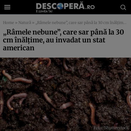
Home
»
Natură
»
„Râmele nebune”, care sar până la 30 cm înălțime, au invadat un stat american
„Râmele nebune”, care sar până la 30
cm înălțime, au invadat un stat
american
Foto: Shutterstock