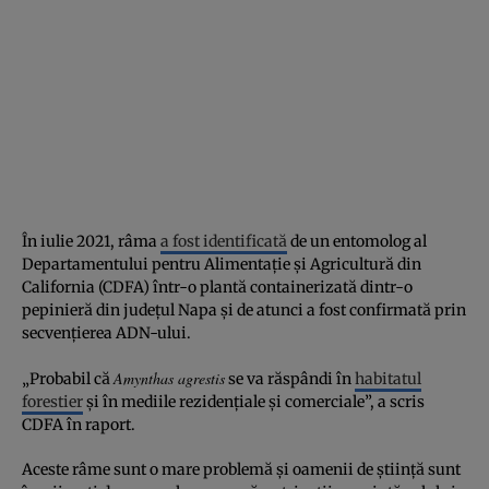
În iulie 2021, râma
a fost identificată
de un entomolog al
Departamentului pentru Alimentație și Agricultură din
California (CDFA) într-o plantă containerizată dintr-o
pepinieră din județul Napa și de atunci a fost confirmată prin
secvențierea ADN-ului.
Amynthas agrestis
„Probabil că
se va răspândi în
habitatul
forestier
și în mediile rezidențiale și comerciale”, a scris
CDFA în raport.
Aceste râme sunt o mare problemă și oamenii de știință sunt