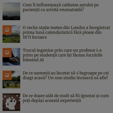
Cum îi influențează calitatea aerului pe
pacienții cu artrită reumatoidă?
O veche stație meteo din Londra a înregistrat
prima lună calendaristică fără ploaie din
1871 încoace
Trucul ingenios prin care un profesor i-a
prins pe studenții care își făceau lucrările
folosind AI
De ce oamenii au încetat să-i îngroape pe cei
dragi acasă? Un nou studiu încearcă să afle!
De ce doare atât de mult să fii ignorat și cum
poți depăși această experiență