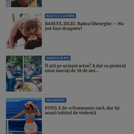
RAZI CU LACRIMI
BANCUL ZILEI. Badea Gheorghe: – Nu
pot face dragoste!
AVANTAJE.RO
Îl știi pe uriașul actor? A dat cu piciorul
unui mariaj de 38 de ani...
PROSPORT
FOTO. E de-o frumusețe rară, dar își
acuză iubitul de violență