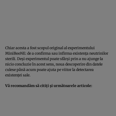
Chiar acesta a fost scopul original al experimentului
MiniBooNE: de a confirma sau infirma existenţa neutrinilor
sterili. Deşi experimentul poate sfârşi prin a nu ajunge la
nicio concluzie în acest sens, noua descoperire din datele
culese până acum poate ajuta pe viitor la detectarea
existenţei sale.
Vă recomandăm să citiţi şi următoarele articole: