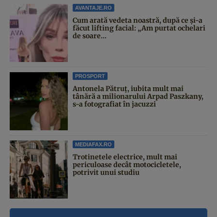
AVANTAJE.RO
Cum arată vedeta noastră, după ce și-a
făcut lifting facial: „Am purtat ochelari
de soare...
PROSPORT
Antonela Pătruț, iubita mult mai
tânără a milionarului Arpad Paszkany,
s-a fotografiat în jacuzzi
MEDIAFAX.RO
Trotinetele electrice, mult mai
periculoase decât motocicletele,
potrivit unui studiu