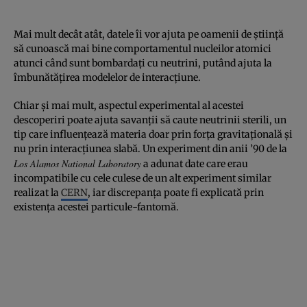
Mai mult decât atât, datele îi vor ajuta pe oamenii de ştiinţă
să cunoască mai bine comportamentul nucleilor atomici
atunci când sunt bombardaţi cu neutrini, putând ajuta la
îmbunătăţirea modelelor de interacţiune.
Chiar şi mai mult, aspectul experimental al acestei
descoperiri poate ajuta savanţii să caute neutrinii sterili, un
tip care influenţează materia doar prin forţa gravitaţională şi
nu prin interacţiunea slabă. Un experiment din anii ’90 de la
Los Alamos National Laboratory
a adunat date care erau
incompatibile cu cele culese de un alt experiment similar
realizat la
CERN
, iar discrepanţa poate fi explicată prin
existenţa acestei particule-fantomă.