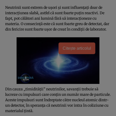
Neutrinii sunt extrem de uşori şi sunt influenţaţi doar de
interacţiunea slabă, astfel că sunt foarte puţin reactivi. De
fapt, pot călători ani lumină fără să interacţioneze cu
materia. O consecinţă este că sunt foarte greu de detectat, dar
din fericire sunt foarte uşor de creat în condiţii de laborator.
Citește articolul
Din cauza „timidităţii” neutrinilor, savanţii trebuie să
lucreze cu impulsuri care conţin un număr mare de particule.
Aceste impulsuri sunt îndreptate către nucleul atomic dintr-
un detector, în speranţa că neutrinii vor intra în coliziune cu
materialul ţintă.