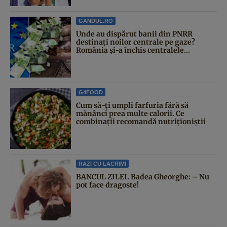
GANDUL.RO
Unde au dispărut banii din PNRR
destinați noilor centrale pe gaze?
România și-a închis centralele...
G4FOOD
Cum să-ți umpli farfuria fără să
mănânci prea multe calorii. Ce
combinații recomandă nutriționiștii
RAZI CU LACRIMI
BANCUL ZILEI. Badea Gheorghe: – Nu
pot face dragoste!