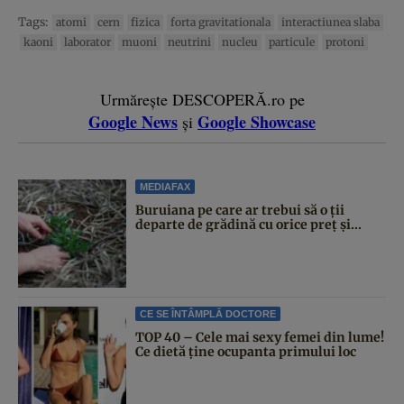
Tags:
atomi
cern
fizica
forta gravitationala
interactiunea slaba
kaoni
laborator
muoni
neutrini
nucleu
particule
protoni
Urmărește DESCOPERĂ.ro pe
Google News
Google Showcase
și
MEDIAFAX
Buruiana pe care ar trebui să o ții
departe de grădină cu orice preț și...
CE SE ÎNTÂMPLĂ DOCTORE
TOP 40 – Cele mai sexy femei din lume!
Ce dietă ține ocupanta primului loc