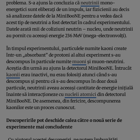
problema. S-a ajuns la concluzia că
neutrinii
mono-
energetici sunt eliberaţi de un impuls, iar fizicienii au decis
să analizeze datele de la MiniBooNE pentru a vedea dacă
acest tip de neutrini a fost detectat în cadrul experimentului.
Datele arată mii de coliziuni neutrin – nucleu, unde neutrinii
au pornit cu aceeaşi energie 236 MeV (mega-electronvolţi).
În timpul experimentului, particulele numite kaoni create
într-un „absorbant” de protoni al altui experiment s-au
descompus în particule numite
muoni
şi muon-neutrini.
Aceştia din urmă au ajuns la detectorul MiniBooNE. Întrucât
kaonii
erau inactivi, nu erau folosiţi atunci când s-au
descompus şi pentru că s-au descompus în doar două
particule, neutrinii aveau aceeaşi cantitate de energie iniţială
înainte să interacţioneze cu
nucleii atomici
din detectorul
MiniBooNE. De asemenea, din fericire, descompunerea
kaonilor este un proces cunoscut.
Descoperirile pot deschide calea către o nouă serie de
experimente mai concludente
„Cu ajutorul acestei descoperiri, ne putem îmbunătăţi