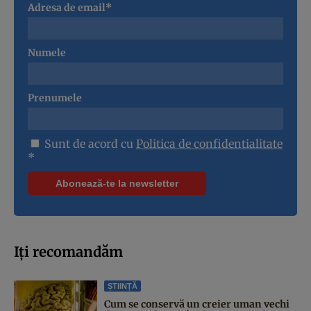
Adresa de email*
Numele
Prenumele
Sunt de acord cu
Politica de confidentialitate
*
Iți recomandăm
ȘTIINȚĂ
Cum se conservă un creier uman vechi