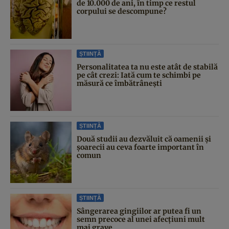
de 10.000 de ani, în timp ce restul
corpului se descompune?
ȘTIINȚĂ
Personalitatea ta nu este atât de stabilă
pe cât crezi: Iată cum te schimbi pe
măsură ce îmbătrânești
ȘTIINȚĂ
Două studii au dezvăluit că oamenii și
șoarecii au ceva foarte important în
comun
ȘTIINȚĂ
Sângerarea gingiilor ar putea fi un
semn precoce al unei afecțiuni mult
mai grave