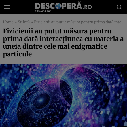
Home
»
Știință
»
Fizicienii au putut măsura pentru prima dată interacţiunea cu materia a uneia dintre cele mai enigmatice particule
Fizicienii au putut măsura pentru
prima dată interacţiunea cu materia a
uneia dintre cele mai enigmatice
particule