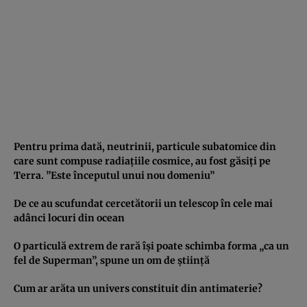
Pentru prima dată, neutrinii, particule subatomice din
care sunt compuse radiaţiile cosmice, au fost găsiţi pe
Terra. ”Este începutul unui nou domeniu”
De ce au scufundat cercetătorii un telescop în cele mai
adânci locuri din ocean
O particulă extrem de rară îşi poate schimba forma „ca un
fel de Superman”, spune un om de ştiinţă
Cum ar arăta un univers constituit din antimaterie?