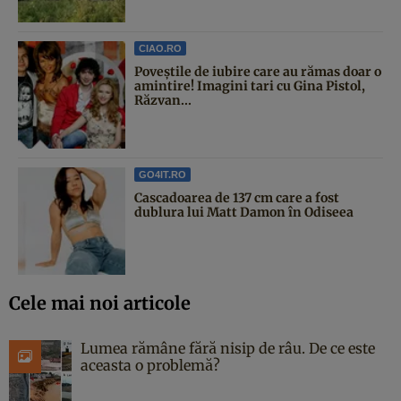
CIAO.RO
Poveştile de iubire care au rămas doar o
amintire! Imagini tari cu Gina Pistol,
Răzvan...
GO4IT.RO
Cascadoarea de 137 cm care a fost
dublura lui Matt Damon în Odiseea
Cele mai noi articole
Lumea rămâne fără nisip de râu. De ce este
aceasta o problemă?