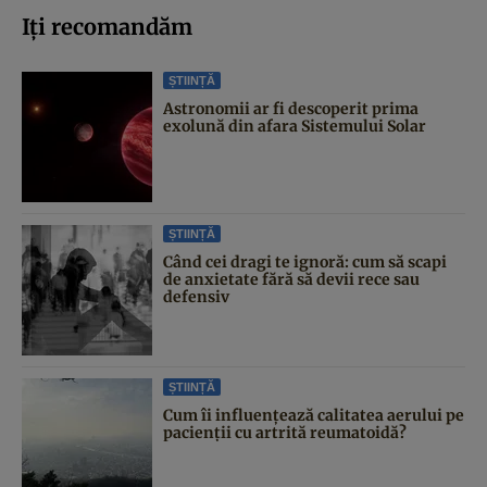
Iți recomandăm
ȘTIINȚĂ
Astronomii ar fi descoperit prima
exolună din afara Sistemului Solar
ȘTIINȚĂ
Când cei dragi te ignoră: cum să scapi
de anxietate fără să devii rece sau
defensiv
ȘTIINȚĂ
Cum îi influențează calitatea aerului pe
pacienții cu artrită reumatoidă?