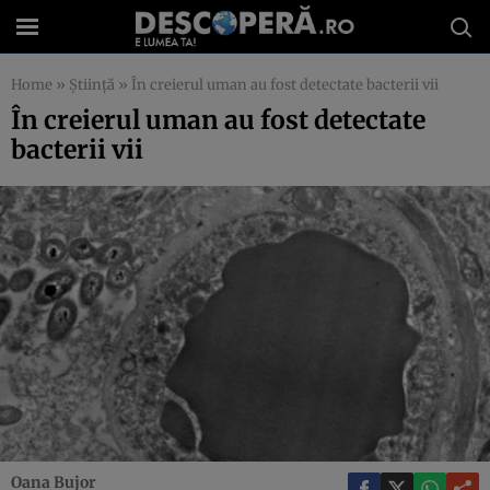
Home
»
Știință
»
În creierul uman au fost detectate bacterii vii
În creierul uman au fost detectate
bacterii vii
Oana Bujor