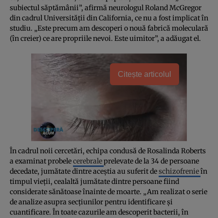
subiectul săptămânii”, afirmă neurologul Roland McGregor
din cadrul Universităţii din California, ce nu a fost implicat în
studiu. „Este precum am descoperi o nouă fabrică moleculară
(în creier) ce are propriile nevoi. Este uimitor”, a adăugat el.
Citește articolul
În cadrul noii cercetări, echipa condusă de Rosalinda Roberts
a examinat probele
cerebrale
prelevate de la 34 de persoane
decedate, jumătate dintre aceştia au suferit de
schizofrenie
în
timpul vieţii, cealaltă jumătate dintre persoane fiind
considerate sănătoase înainte de moarte. „Am realizat o serie
de analize asupra secţiunilor pentru identificare şi
cuantificare. În toate cazurile am descoperit bacterii, în