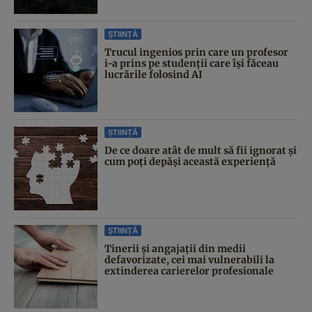
ȘTIINȚĂ
Trucul ingenios prin care un profesor
i-a prins pe studenții care își făceau
lucrările folosind AI
ȘTIINȚĂ
De ce doare atât de mult să fii ignorat și
cum poți depăși această experiență
ȘTIINȚĂ
Tinerii și angajații din medii
defavorizate, cei mai vulnerabili la
extinderea carierelor profesionale