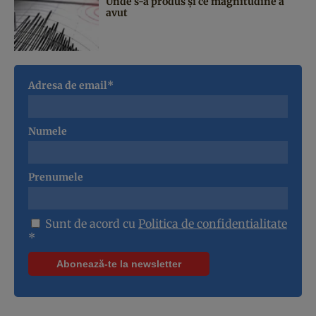
Unde s-a produs și ce magnitudine a
avut
Adresa de email*
Numele
Prenumele
Sunt de acord cu
Politica de confidentialitate
*