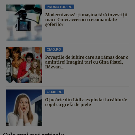
PROMOTOR.RO
Modernizează-ți mașina fără investiții
mari. Cinci accesorii recomandate
șoferilor
CIAO.RO
Poveştile de iubire care au rămas doar o
amintire! Imagini tari cu Gina Pistol,
Răzvan...
GO4IT.RO
O jucărie din Lidl a explodat la căldură:
copil cu grefă de piele