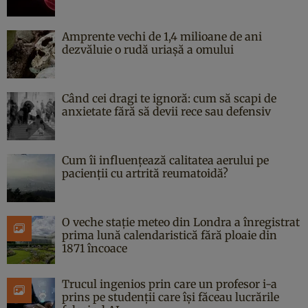
Amprente vechi de 1,4 milioane de ani
dezvăluie o rudă uriașă a omului
Când cei dragi te ignoră: cum să scapi de
anxietate fără să devii rece sau defensiv
Cum îi influențează calitatea aerului pe
pacienții cu artrită reumatoidă?
O veche stație meteo din Londra a înregistrat
prima lună calendaristică fără ploaie din
1871 încoace
Trucul ingenios prin care un profesor i-a
prins pe studenții care își făceau lucrările