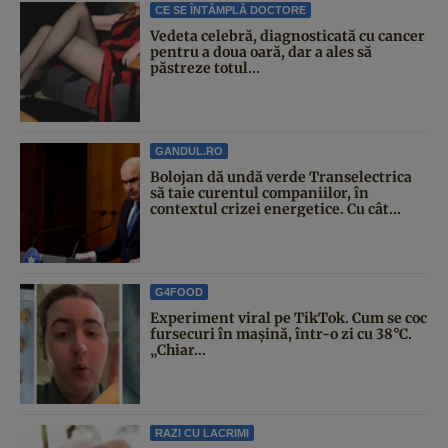
CE SE ÎNTÂMPLĂ DOCTORE
Vedeta celebră, diagnosticată cu cancer
pentru a doua oară, dar a ales să
păstreze totul...
GANDUL.RO
Bolojan dă undă verde Transelectrica
să taie curentul companiilor, în
contextul crizei energetice. Cu cât...
G4FOOD
Experiment viral pe TikTok. Cum se coc
fursecuri în mașină, într-o zi cu 38°C.
„Chiar...
RAZI CU LACRIMI