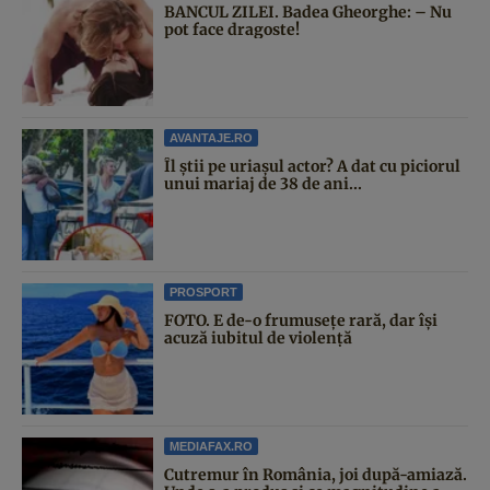
BANCUL ZILEI. Badea Gheorghe: – Nu
pot face dragoste!
AVANTAJE.RO
Îl știi pe uriașul actor? A dat cu piciorul
unui mariaj de 38 de ani...
PROSPORT
FOTO. E de-o frumusețe rară, dar își
acuză iubitul de violență
MEDIAFAX.RO
Cutremur în România, joi după-amiază.