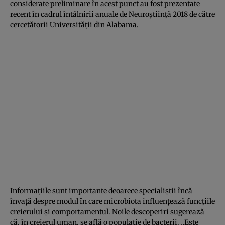
considerate preliminare în acest punct au fost prezentate
recent în cadrul întâlnirii anuale de Neuroştiinţă 2018 de către
cercetătorii Universităţii din Alabama.
Informaţiile sunt importante deoarece specialiştii încă
învaţă despre modul în care microbiota influenţează funcţiile
creierului şi comportamentul. Noile descoperiri sugerează
că, în creierul uman, se află o populaţie de bacterii. „Este