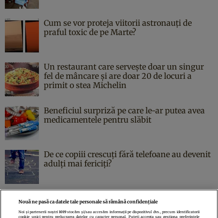
Cum se vor proteja viitorii astronauți de
praful toxic de pe Marte?
Un restaurant care servește doar un singur
fel de mâncare și are doar 20 de locuri a
primit o stea Michelin
Beneficiul surpriză pe care le-ar putea avea
medicamentele pentru slăbit
De ce copiii crescuți fără telefoane au devenit
adulți mai fericiți?
Nouă ne pasă ca datele tale personale să rămână confidențiale
Noi și partenerii noștri
1019
stocăm și/sau accesăm informații pe dispozitivul dvs., precum identificatorii
cookie unici pentru prelucrarea datelor cu caracter personal. Puteți accepta sau gestiona preferințele