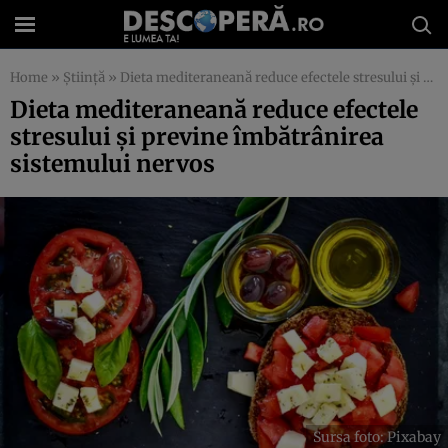
Home
»
Știință
»
Dieta mediteraneană reduce efectele stresului și previne îmbătrânirea sistemului nervos
Dieta mediteraneană reduce efectele
stresului și previne îmbătrânirea
sistemului nervos
Sursa foto: Pixabay