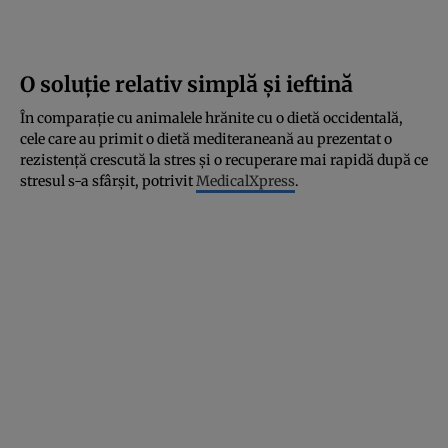
O soluție relativ simplă și ieftină
În comparație cu animalele hrănite cu o dietă occidentală,
cele care au primit o dietă mediteraneană au prezentat o
rezistență crescută la stres și o recuperare mai rapidă după ce
stresul s-a sfârșit, potrivit
MedicalXpress
.