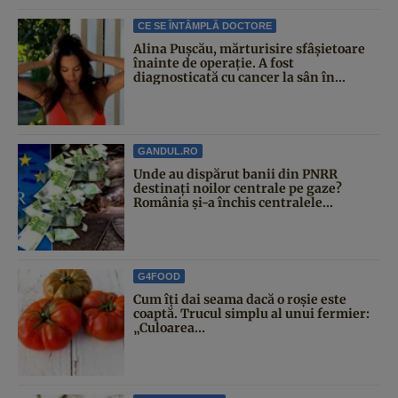
CE SE ÎNTÂMPLĂ DOCTORE
Alina Pușcău, mărturisire sfâșietoare
înainte de operație. A fost
diagnosticată cu cancer la sân în...
GANDUL.RO
Unde au dispărut banii din PNRR
destinați noilor centrale pe gaze?
România și-a închis centralele...
G4FOOD
Cum îți dai seama dacă o roșie este
coaptă. Trucul simplu al unui fermier:
„Culoarea...