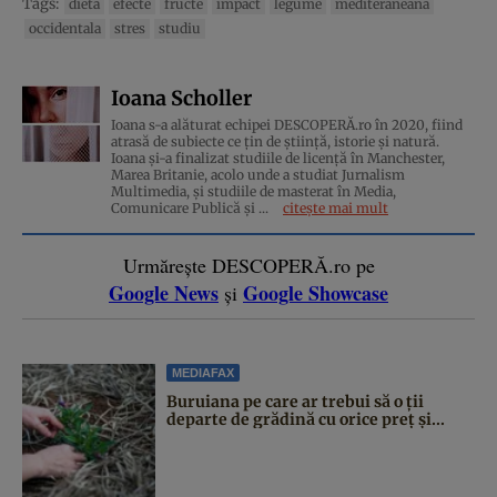
Tags:
dieta
efecte
fructe
impact
legume
mediteraneana
occidentala
stres
studiu
Ioana Scholler
Ioana s-a alăturat echipei DESCOPERĂ.ro în 2020, fiind
atrasă de subiecte ce țin de știință, istorie și natură.
Ioana și-a finalizat studiile de licență în Manchester,
Marea Britanie, acolo unde a studiat Jurnalism
Multimedia, și studiile de masterat în Media,
Comunicare Publică și ...
citește mai mult
Urmărește DESCOPERĂ.ro pe
Google News
Google Showcase
și
MEDIAFAX
Buruiana pe care ar trebui să o ții
departe de grădină cu orice preț și...