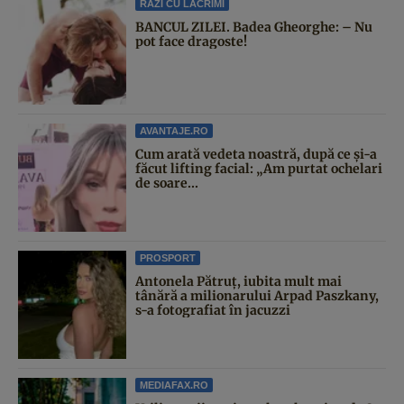
RAZI CU LACRIMI
BANCUL ZILEI. Badea Gheorghe: – Nu
pot face dragoste!
AVANTAJE.RO
Cum arată vedeta noastră, după ce și-a
făcut lifting facial: „Am purtat ochelari
de soare...
PROSPORT
Antonela Pătruț, iubita mult mai
tânără a milionarului Arpad Paszkany,
s-a fotografiat în jacuzzi
MEDIAFAX.RO