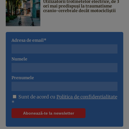
Utilizatorii trotinetelor electrice, de 3
ori mai predispuși la traumatisme
cranio-cerebrale decât motocicliștii
Adresa de email*
Numele
Prenumele
Sunt de acord cu
Politica de confidentialitate
*