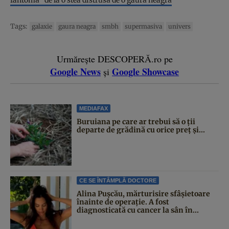
Tags:
galaxie
gaura neagra
smbh
supermasiva
univers
Urmărește DESCOPERĂ.ro pe
Google News
Google Showcase
și
MEDIAFAX
Buruiana pe care ar trebui să o ții
departe de grădină cu orice preț și...
CE SE ÎNTÂMPLĂ DOCTORE
Alina Pușcău, mărturisire sfâșietoare
înainte de operație. A fost
diagnosticată cu cancer la sân în...