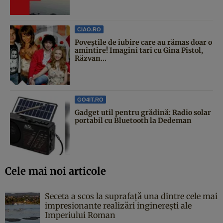
CIAO.RO
Poveştile de iubire care au rămas doar o
amintire! Imagini tari cu Gina Pistol,
Răzvan...
GO4IT.RO
Gadget util pentru grădină: Radio solar
portabil cu Bluetooth la Dedeman
Cele mai noi articole
Seceta a scos la suprafață una dintre cele mai
impresionante realizări inginerești ale
Imperiului Roman