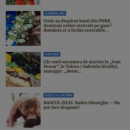
GANDUL.RO
Unde au dispărut banii din PNRR
destinați noilor centrale pe gaze?
România și-a închis centralele...
G4FOOD
Cât costă saramura de sturion la „Ivan
Pescar”, în Tulcea / Gabriela Niculiță,
manager: „Avem...
RAZI CU LACRIMI
BANCUL ZILEI. Badea Gheorghe: – Nu
pot face dragoste!