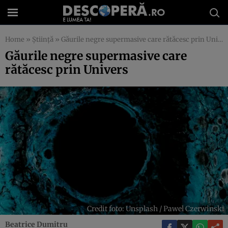
Home
»
Știință
»
Găurile negre supermasive care rătăcesc prin Univers
Găurile negre supermasive care
rătăcesc prin Univers
Credit foto: Unsplash / Pawel Czerwinski
Beatrice Dumitru