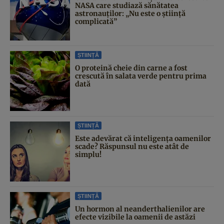
NASA care studiază sănătatea
astronauților: „Nu este o știință
complicată”
ȘTIINȚĂ
O proteină cheie din carne a fost
crescută în salata verde pentru prima
dată
ȘTIINȚĂ
Este adevărat că inteligența oamenilor
scade? Răspunsul nu este atât de
simplu!
ȘTIINȚĂ
Un hormon al neanderthalienilor are
efecte vizibile la oamenii de astăzi