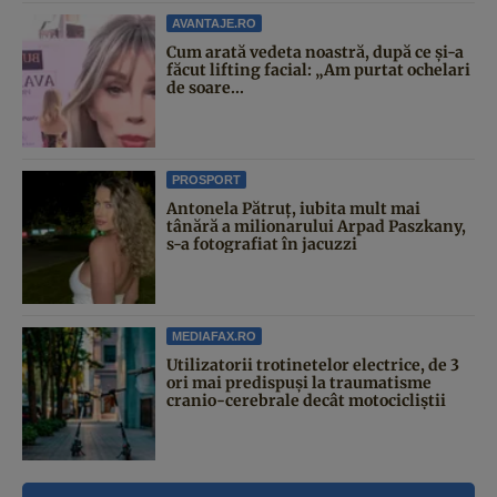
AVANTAJE.RO
Cum arată vedeta noastră, după ce și-a
făcut lifting facial: „Am purtat ochelari
de soare...
PROSPORT
Antonela Pătruț, iubita mult mai
tânără a milionarului Arpad Paszkany,
s-a fotografiat în jacuzzi
MEDIAFAX.RO
Utilizatorii trotinetelor electrice, de 3
ori mai predispuși la traumatisme
cranio-cerebrale decât motocicliștii