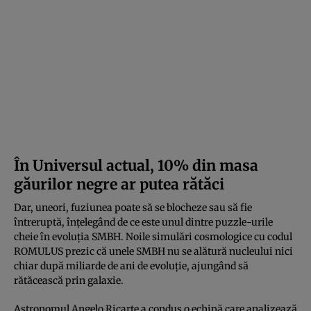
În Universul actual, 10% din masa
găurilor negre ar putea rătăci
Dar, uneori, fuziunea poate să se blocheze sau să fie
întreruptă, înțelegând de ce este unul dintre puzzle-urile
cheie în evoluția SMBH. Noile simulări cosmologice cu codul
ROMULUS prezic că unele SMBH nu se alătură nucleului nici
chiar după miliarde de ani de evoluție, ajungând să
rătăcească prin galaxie.
Astronomul Angelo Ricarte a condus o echipă care analizează