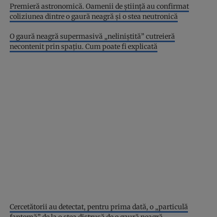
Premieră astronomică. Oamenii de știință au confirmat
coliziunea dintre o gaură neagră și o stea neutronică
O gaură neagră supermasivă „neliniștită” cutreieră
necontenit prin spațiu. Cum poate fi explicată
Cercetătorii au detectat, pentru prima dată, o „particulă
fantomă” de la o stea distrusă de o gaură neagră