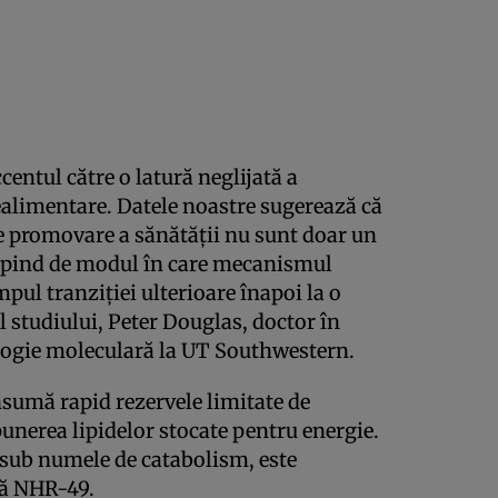
entul către o latură neglijată a
alimentare. Datele noastre sugerează că
 promovare a sănătății nu sunt doar un
 depind de modul în care mecanismul
pul tranziției ulterioare înapoi la o
ul studiului, Peter Douglas, doctor în
iologie moleculară la UT Southwestern.
nsumă rapid rezervele limitate de
unerea lipidelor stocate pentru energie.
sub numele de catabolism, este
tă NHR-49.