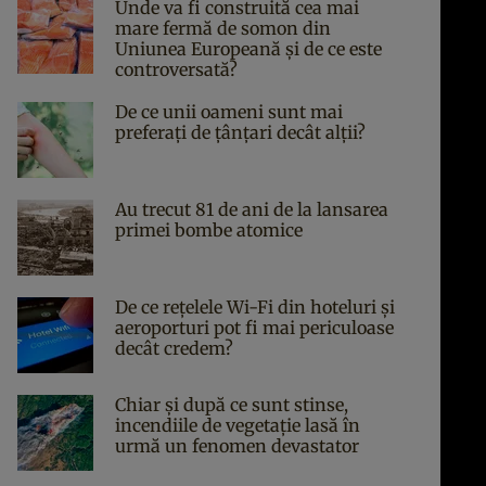
Unde va fi construită cea mai
mare fermă de somon din
Uniunea Europeană și de ce este
controversată?
De ce unii oameni sunt mai
preferați de țânțari decât alții?
Au trecut 81 de ani de la lansarea
primei bombe atomice
De ce rețelele Wi-Fi din hoteluri și
aeroporturi pot fi mai periculoase
decât credem?
Chiar și după ce sunt stinse,
incendiile de vegetație lasă în
urmă un fenomen devastator