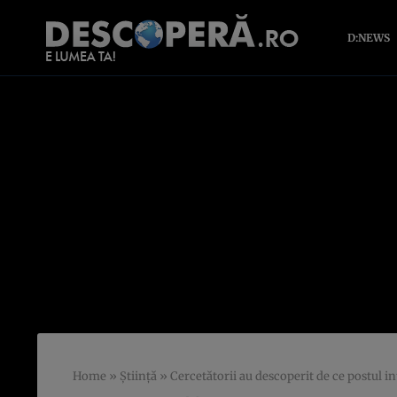
D:NEWS
Home
»
Știință
»
Cercetătorii au descoperit de ce postul i