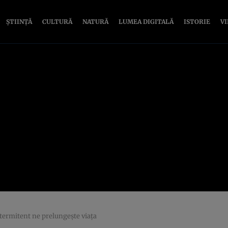
ȘTIINȚĂ
CULTURĂ
NATURĂ
LUMEA DIGITALĂ
ISTORIE
V
ntermitent ne prelungește viața