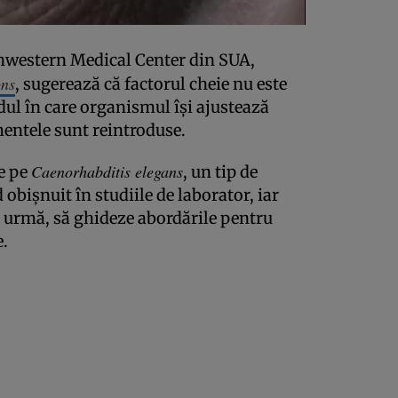
thwestern Medical Center din SUA,
ons
, sugerează că factorul cheie nu este
dul în care organismul își ajustează
entele sunt reintroduse.
Caenorhabditis elegans
e pe
, un tip de
 obișnuit în studiile de laborator, iar
in urmă, să ghideze abordările pentru
.