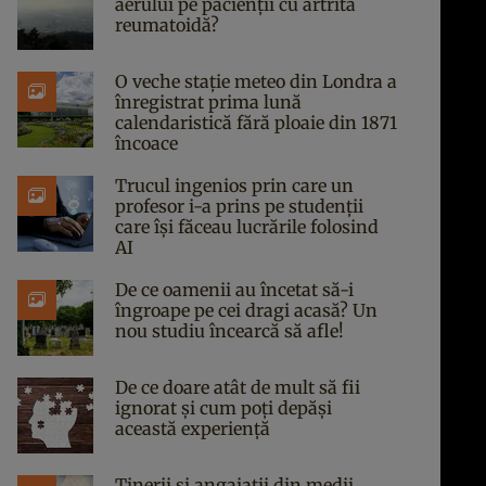
aerului pe pacienții cu artrită
reumatoidă?
O veche stație meteo din Londra a
înregistrat prima lună
calendaristică fără ploaie din 1871
încoace
Trucul ingenios prin care un
profesor i-a prins pe studenții
care își făceau lucrările folosind
AI
De ce oamenii au încetat să-i
îngroape pe cei dragi acasă? Un
nou studiu încearcă să afle!
De ce doare atât de mult să fii
ignorat și cum poți depăși
această experiență
Tinerii și angajații din medii