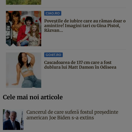
CIAO.RO
Poveştile de iubire care au rămas doar o
amintire! Imagini tari cu Gina Pistol,
Răzvan...
GO4IT.RO
Cascadoarea de 137 cm care a fost
dublura lui Matt Damon în Odiseea
Cele mai noi articole
Cancerul de care suferă fostul președinte
american Joe Biden s-a extins