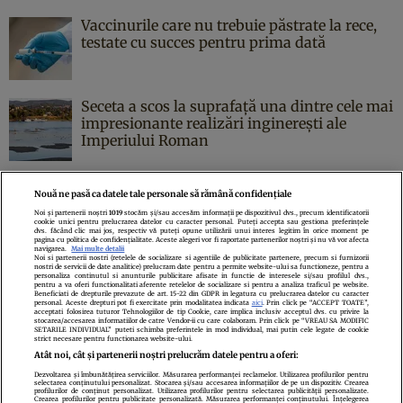
Vaccinurile care nu trebuie păstrate la rece,
testate cu succes pentru prima dată
Seceta a scos la suprafață una dintre cele mai
impresionante realizări inginerești ale
Imperiului Roman
Nouă ne pasă ca datele tale personale să rămână confidențiale
Noi și partenerii noștri
1019
stocăm și/sau accesăm informații pe dispozitivul dvs., precum identificatorii
cookie unici pentru prelucrarea datelor cu caracter personal. Puteți accepta sau gestiona preferințele
Politica de confidenţialitate
Politica de cookies
Termeni şi condiţii
dvs. făcând clic mai jos, respectiv vă puteți opune utilizării unui interes legitim în orice moment pe
pagina cu politica de confidențialitate. Aceste alegeri vor fi raportate partenerilor noștri și nu vă vor afecta
Echipa redacțională
Contact
Setări Cookies
navigarea.
Mai multe detalii
Noi si partenerii nostri (retelele de socializare si agentiile de publicitate partenere, precum si furnizorii
nostri de servicii de date analitice) prelucram date pentru a permite website-ului sa functioneze, pentru a
personaliza continutul si anunturile publicitare afisate in functie de interesele si/sau profilul dvs.,
pentru a va oferi functionalitati aferente retelelor de socializare si pentru a analiza traficul pe website.
Beneficiati de drepturile prevazute de art. 15-22 din GDPR in legatura cu prelucrarea datelor cu caracter
personal. Aceste drepturi pot fi exercitate prin modalitatea indicata
aici
. Prin click pe “ACCEPT TOATE”,
acceptati folosirea tuturor Tehnologiilor de tip Cookie, care implica inclusiv acceptul dvs. cu privire la
stocarea/accesarea informatiilor de catre Vendor-ii cu care colaboram. Prin click pe “VREAU SA MODIFIC
SETARILE INDIVIDUAL” puteti schimba preferintele in mod individual, mai putin cele legate de cookie
strict necesare pentru functionarea website-ului.
Atât noi, cât și partenerii noștri prelucrăm datele pentru a oferi:
Dezvoltarea și îmbunătățirea serviciilor. Măsurarea performanței reclamelor. Utilizarea profilurilor pentru
selectarea conținutului personalizat. Stocarea și/sau accesarea informațiilor de pe un dispozitiv. Crearea
profilurilor de conținut personalizat. Utilizarea profilurilor pentru selectarea publicității personalizate.
Citarea se poate face în limita a 250 de semne. Nici o instituţie sau persoană
Crearea profilurilor pentru publicitate personalizată. Măsurarea performanței conținutului. Înțelegerea