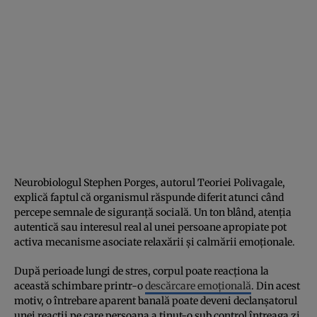
Neurobiologul Stephen Porges, autorul Teoriei Polivagale,
explică faptul că organismul răspunde diferit atunci când
percepe semnale de siguranță socială. Un ton blând, atenția
autentică sau interesul real al unei persoane apropiate pot
activa mecanisme asociate relaxării și calmării emoționale.
După perioade lungi de stres, corpul poate reacționa la
această schimbare printr-o
descărcare emoțională
. Din acest
motiv, o întrebare aparent banală poate deveni declanșatorul
unei reacții pe care persoana a ținut-o sub control întreaga zi.