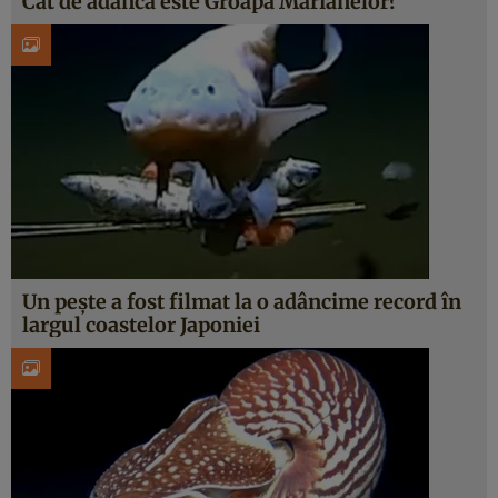
Cât de adâncă este Groapa Marianelor?
Un pește a fost filmat la o adâncime record în
largul coastelor Japoniei