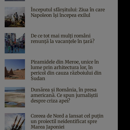
Începutul sfârşitului: Ziua în care
Napoleon îşi începea exilul
De ce tot mai mulți români
renunță la vacanțele în țară?
Piramidele din Meroe, unice în
lume prin arhitectura lor, în
pericol din cauza războiului din
Sudan
Dunărea și România, în presa
americană. Ce spun jurnaliștii
despre criza apei?
Coreea de Nord a lansat cel puțin
un proiectil neidentificat spre
Marea Japoniei