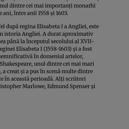
unul dintre cei mai importanți monarhi
ani, între anii 1558 și 1603.
l după regina Elisabeta I a Angliei, este
n istoria Angliei. A durat aproximativ
lea până la începutul secolului al XVII-
inei Elisabeta I (1558-1603) și a fost
semnificativă în domeniul artelor,
am Shakespeare, unul dintre cei mai mari
 a creat și a pus în scenă multe dintre
e în această perioadă. Alți scriitori
hristopher Marlowe, Edmund Spenser și