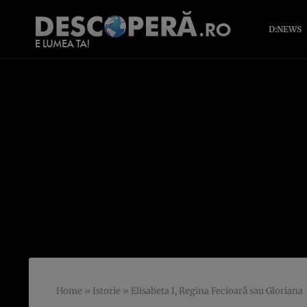
D:NEWS
Home
»
Istorie
»
Elisabeta I, Regina Fecioară sau Gloriana