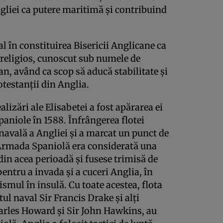
gliei ca putere maritimă și contribuind
al în constituirea Bisericii Anglicane ca
i religios, cunoscut sub numele de
n, având ca scop să aducă stabilitate și
otestanții din Anglia.
lizări ale Elisabetei a fost apărarea ei
aniole în 1588. Înfrângerea flotei
navală a Angliei și a marcat un punct de
 Armada Spaniolă era considerată una
 din acea perioadă și fusese trimisă de
 pentru a invada și a cuceri Anglia, în
ismul în insulă. Cu toate acestea, flota
 naval Sir Francis Drake și alți
arles Howard și Sir John Hawkins, au