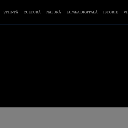
ȘTIINȚĂ
CULTURĂ
NATURĂ
LUMEA DIGITALĂ
ISTORIE
V