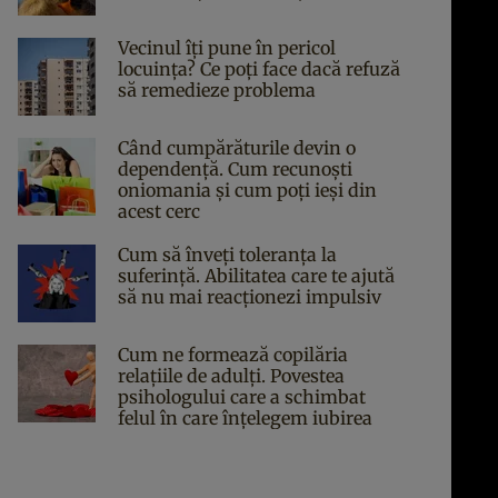
Vecinul îți pune în pericol
locuința? Ce poți face dacă refuză
să remedieze problema
Când cumpărăturile devin o
dependență. Cum recunoști
oniomania și cum poți ieși din
acest cerc
Cum să înveți toleranța la
suferință. Abilitatea care te ajută
să nu mai reacționezi impulsiv
Cum ne formează copilăria
relațiile de adulți. Povestea
psihologului care a schimbat
felul în care înțelegem iubirea