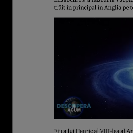
trăit în principal în Anglia pe t
Fiica lui
Henric al VIII-lea
al An