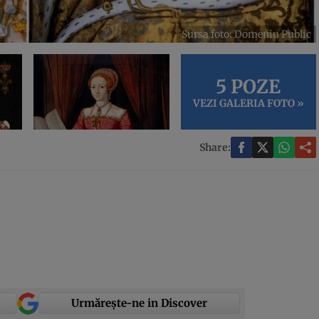
Sursa foto: Domeniu Public
5 POZE
VEZI GALERIA FOTO »
Share:
Urmărește-ne in Discover