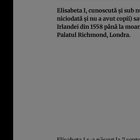
Elisabeta I, cunoscută și sub 
niciodată și nu a avut copii) sa
Irlandei din 1558 până la moarte
Palatul Richmond, Londra.
Elisabeta I s-a născut la 7 sept