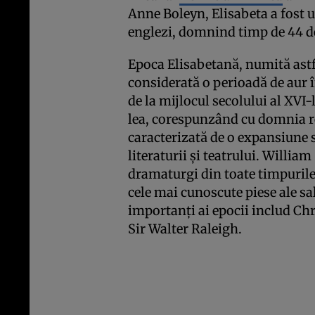
Anne Boleyn, Elisabeta a fost 
englezi, domnind timp de 44 de 
Epoca Elisabetană, numită astfe
considerată o perioadă de aur î
de la mijlocul secolului al XVI-
lea, corespunzând cu domnia reg
caracterizată de o expansiune 
literaturii și teatrului. Willi
dramaturgi din toate timpurile,
cele mai cunoscute piese ale sal
importanți ai epocii includ C
Sir Walter Raleigh.