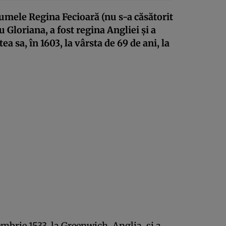
numele Regina Fecioară (nu s-a căsătorit
u Gloriana, a fost regina Angliei și a
a sa, în 1603, la vârsta de 69 de ani, la
embrie 1533, la Greenwich, Anglia, și a