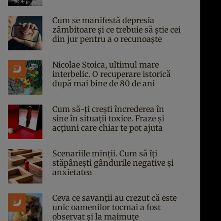
Cum se manifestă depresia
zâmbitoare și ce trebuie să știe cei
din jur pentru a o recunoaște
Nicolae Stoica, ultimul mare
interbelic. O recuperare istorică
după mai bine de 80 de ani
Cum să-ți crești încrederea în
sine în situații toxice. Fraze și
acțiuni care chiar te pot ajuta
Scenariile minții. Cum să îți
stăpânești gândurile negative și
anxietatea
Ceva ce savanții au crezut că este
unic oamenilor tocmai a fost
observat și la maimuțe