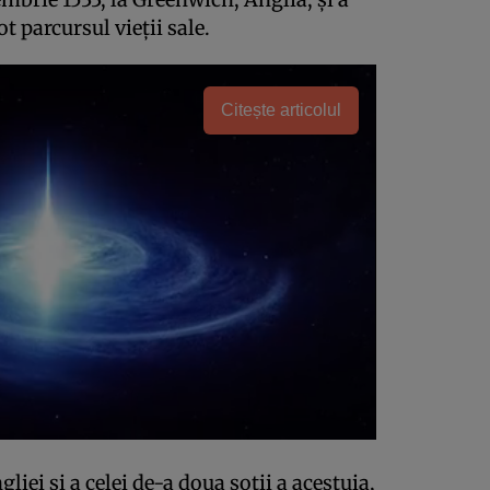
ot parcursul vieții sale.
Citește articolul
gliei și a celei de-a doua soții a acestuia,