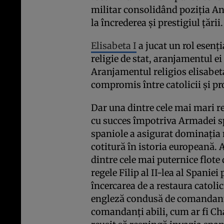
militar consolidând poziția An
la încrederea și prestigiul țării.
Elisabeta I
a jucat un rol esenți
religie de stat, aranjamentul e
Aranjamentul religios elisabeta
compromis între catolicii și pr
Dar una dintre cele mai mari rea
cu succes împotriva Armadei sp
spaniole a asigurat dominația 
cotitură în istoria europeană.
dintre cele mai puternice flote
regele Filip al II-lea al Spaniei
încercarea de a restaura catolic
engleză condusă de comandantul
comandanți abili, cum ar fi Ch