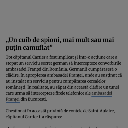
„Un cuib de spioni, mai mult sau mai
puţin camuflat”
Tot căpitanul Cartier a fost implicat și într-o acțiune care a
stopat un serviciu secret german să intercepteze convorbirile
ambasadei Franței din România. Germanii cumpăraseră o
clădire, în apropierea ambasadei Franței, unde au susținut că
au instalat un serviciu pentru cumpărarea cerealelor
româneşti. În realitate, au săpat din această clădire un tunel
care urma să intercepteze firele telefonice ale
ambasadei
Franței
din București.
Chestionat în această privință de contele de Saint-Aulaire,
căpitanul Cartier i-a răspuns: