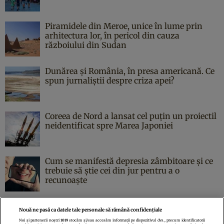
Piramidele din Meroe, unice în lume prin
arhitectura lor, în pericol din cauza
războiului din Sudan
Dunărea și România, în presa americană. Ce
spun jurnaliștii despre criza apei?
Coreea de Nord a lansat cel puțin un proiectil
neidentificat spre Marea Japoniei
Cum se manifestă depresia zâmbitoare și ce
trebuie să știe cei din jur pentru a o
recunoaște
Nouă ne pasă ca datele tale personale să rămână confidențiale
Noi și partenerii noștri
1019
stocăm și/sau accesăm informații pe dispozitivul dvs., precum identificatorii