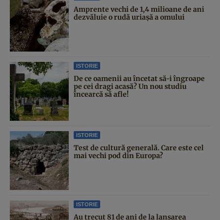
Amprente vechi de 1,4 milioane de ani
dezvăluie o rudă uriașă a omului
ISTORIE
De ce oamenii au încetat să-i îngroape
pe cei dragi acasă? Un nou studiu
încearcă să afle!
ISTORIE
Test de cultură generală. Care este cel
mai vechi pod din Europa?
ISTORIE
Au trecut 81 de ani de la lansarea