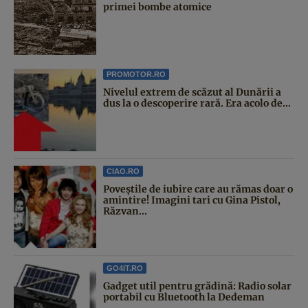
primei bombe atomice
PROMOTOR.RO
Nivelul extrem de scăzut al Dunării a
dus la o descoperire rară. Era acolo de...
CIAO.RO
Poveştile de iubire care au rămas doar o
amintire! Imagini tari cu Gina Pistol,
Răzvan...
GO4IT.RO
Gadget util pentru grădină: Radio solar
portabil cu Bluetooth la Dedeman