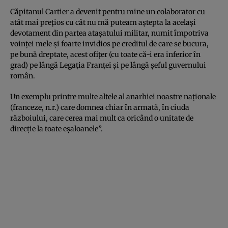
Căpitanul Cartier a devenit pentru mine un colaborator cu
atât mai prețios cu cât nu mă puteam aștepta la același
devotament din partea atașatului militar, numit împotriva
voinţei mele şi foarte invidios pe creditul de care se bucura,
pe bună dreptate, acest ofiţer (cu toate că-i era inferior în
grad) pe lângă Legaţia Franţei şi pe lângă şeful guvernului
român.
Un exemplu printre multe altele al anarhiei noastre naţionale
(franceze, n.r.) care domnea chiar în armată, în ciuda
războiului, care cerea mai mult ca oricând o unitate de
direcție la toate eșaloanele”.