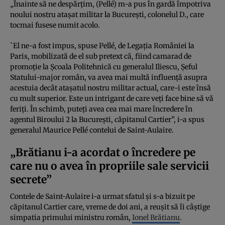
„Înainte să ne despărțim, (Pellé) m-a pus în gardă împotriva
noului nostru atașat militar la Bucureşti, colonelul D., care
tocmai fusese numit acolo.
`El ne-a fost impus, spuse Pellé, de Legaţia României la
Paris, mobilizată de el sub pretext că, fiind camarad de
promoție la Școala Politehnică cu generalul Iliescu, Șeful
Statului-major român, va avea mai multă influență asupra
acestuia decât atașatul nostru militar actual, care-i este însă
cu mult superior. Este un intrigant de care veți face bine să vă
feriți. În schimb, puteți avea cea mai mare încredere în
agentul Biroului 2 la Bucureşti, căpitanul Cartier”, i-a spus
generalul Maurice Pellé contelui de Saint-Aulaire.
„Brătianu i-a acordat o încredere pe
care nu o avea în propriile sale servicii
secrete”
Contele de Saint-Aulaire i-a urmat sfatul și s-a bizuit pe
căpitanul Cartier care, vreme de doi ani, a reușit să îi câștige
simpatia primului ministru român,
Ionel Brătianu
.