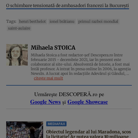
O schimbare tensionată de ambasadori francezi la București
Tags:
henri berthelot
ionel brătianu
primul razboi mondial
saint-aulaire
Mihaela STOICA
Mihaela Stoica a fost redactor-șef Descopera.ro între
februarie 2015 - decembrie 2021, iar în prezent este
colaborator al site-ului. Absolventă de Istorie, a fost mai
întâi profesor. A intrat în presa online în 2006, la agenţia
NewsIn. A lucrat apoi în redacţiile Adevărul şi Gândul, ...
citește mai mult
Urmărește DESCOPERĂ.ro pe
Google News
Google Showcase
și
MEDIAFAX
Obiectul legendar al lui Maradona, scos
la licitație! Ar putea valora 10 milioane