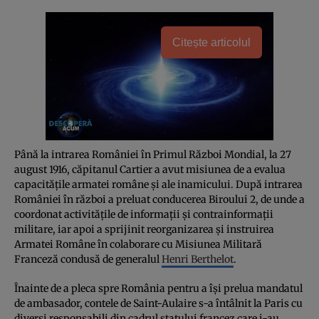
Citește articolul
Până la intrarea României în Primul Război Mondial, la 27
august 1916, căpitanul Cartier a avut misiunea de a evalua
capacitățile armatei române și ale inamicului. După intrarea
României în război a preluat conducerea Biroului 2, de unde a
coordonat activitățile de informații și contrainformații
militare, iar apoi a sprijinit reorganizarea și instruirea
Armatei Române în colaborare cu Misiunea Militară
Franceză condusă de generalul
Henri Berthelot
.
Înainte de a pleca spre România pentru a își prelua mandatul
de ambasador, contele de Saint-Aulaire s-a întâlnit la Paris cu
diverși responsabili din cadrul statului francez care i-au