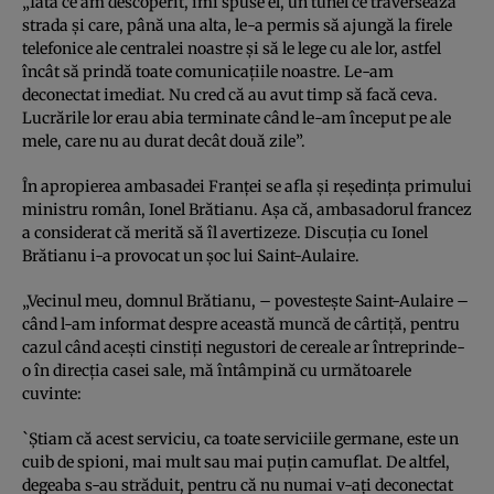
„Iată ce am descoperit, îmi spuse el, un tunel ce traversează
strada şi care, până una alta, le-a permis să ajungă la firele
telefonice ale centralei noastre şi să le lege cu ale lor, astfel
încât să prindă toate comunicațiile noastre. Le-am
deconectat imediat. Nu cred că au avut timp să facă ceva.
Lucrările lor erau abia terminate când le-am început pe ale
mele, care nu au durat decât două zile”.
În apropierea ambasadei Franței se afla și reședința primului
ministru român, Ionel Brătianu. Așa că, ambasadorul francez
a considerat că merită să îl avertizeze. Discuția cu Ionel
Brătianu i-a provocat un șoc lui Saint-Aulaire.
„Vecinul meu, domnul Brătianu, – povestește Saint-Aulaire –
când l-am informat despre această muncă de cârtiță, pentru
cazul când acești cinstiți negustori de cereale ar întreprinde-
o în direcția casei sale, mă întâmpină cu următoarele
cuvinte:
`Ştiam că acest serviciu, ca toate serviciile germane, este un
cuib de spioni, mai mult sau mai puţin camuflat. De altfel,
degeaba s-au străduit, pentru că nu numai v-aţi deconectat