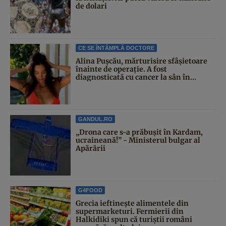
de dolari
CE SE ÎNTÂMPLĂ DOCTORE
Alina Pușcău, mărturisire sfâșietoare
înainte de operație. A fost
diagnosticată cu cancer la sân în...
GANDUL.RO
„Drona care s-a prăbușit în Kardam,
ucraineană!” - Ministerul bulgar al
Apărării
G4FOOD
Grecia ieftinește alimentele din
supermarketuri. Fermierii din
Halkidiki spun că turiștii români