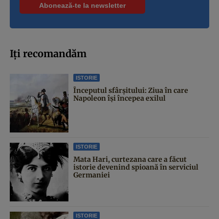
Iți recomandăm
ISTORIE
Începutul sfârşitului: Ziua în care
Napoleon îşi începea exilul
ISTORIE
Mata Hari, curtezana care a făcut
istorie devenind spioană în serviciul
Germaniei
ISTORIE