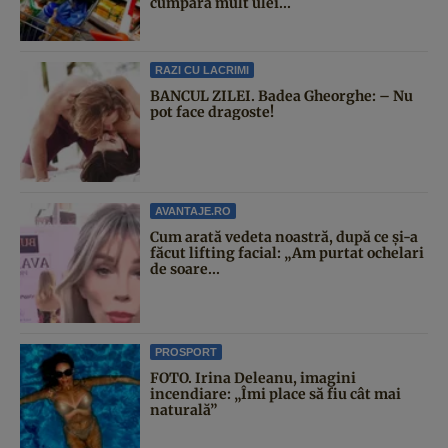
cumpără mult ulei...
RAZI CU LACRIMI
BANCUL ZILEI. Badea Gheorghe: – Nu
pot face dragoste!
AVANTAJE.RO
Cum arată vedeta noastră, după ce și-a
făcut lifting facial: „Am purtat ochelari
de soare...
PROSPORT
FOTO. Irina Deleanu, imagini
incendiare: „Îmi place să fiu cât mai
naturală”