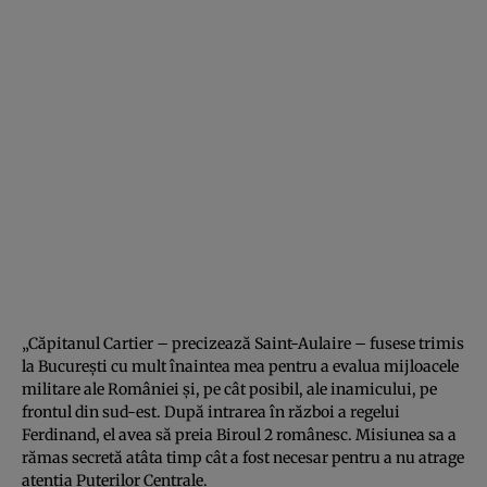
„Căpitanul Cartier – precizează Saint-Aulaire – fusese trimis
la Bucureşti cu mult înaintea mea pentru a evalua mijloacele
militare ale României şi, pe cât posibil, ale inamicului, pe
frontul din sud-est. După intrarea în război a regelui
Ferdinand, el avea să preia Biroul 2 românesc. Misiunea sa a
rămas secretă atâta timp cât a fost necesar pentru a nu atrage
atenţia Puterilor Centrale.