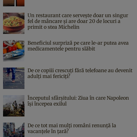
Un restaurant care servește doar un singur
fel de mâncare și are doar 20 de locuri a
primit o stea Michelin
Beneficiul surpriză pe care le-ar putea avea
medicamentele pentru slăbit
De ce copiii crescuți fără telefoane au devenit
adulți mai fericiți?
Începutul sfârşitului: Ziua în care Napoleon
îşi începea exilul
De ce tot mai mulți români renunță la
vacanțele în țară?