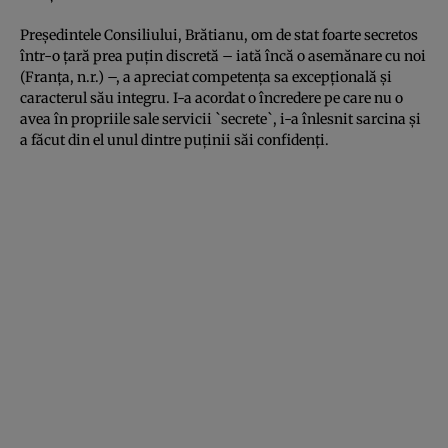
Preşedintele Consiliului, Brătianu, om de stat foarte secretos
într-o ţară prea puţin discretă – iată încă o asemănare cu noi
(Franța, n.r.) –, a apreciat competența sa excepțională şi
caracterul său integru. I-a acordat o încredere pe care nu o
avea în propriile sale servicii `secrete`, i-a înlesnit sarcina şi
a făcut din el unul dintre puținii săi confidenți.