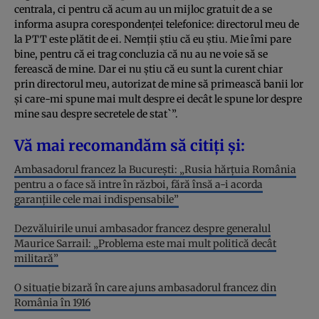
centrala, ci pentru că acum au un mijloc gratuit de a se
informa asupra corespondenței telefonice: directorul meu de
la PTT este plătit de ei. Nemții știu că eu știu. Mie îmi pare
bine, pentru că ei trag concluzia că nu au ne voie să se
ferească de mine. Dar ei nu știu că eu sunt la curent chiar
prin directorul meu, autorizat de mine să primească banii lor
şi care-mi spune mai mult despre ei decât le spune lor despre
mine sau despre secretele de stat`”.
Vă mai recomandăm să citiți și:
Ambasadorul francez la București: „Rusia hărțuia România
pentru a o face să intre în război, fără însă a-i acorda
garanţiile cele mai indispensabile”
Dezvăluirile unui ambasador francez despre generalul
Maurice Sarrail: „Problema este mai mult politică decât
militară”
O situație bizară în care ajuns ambasadorul francez din
România în 1916