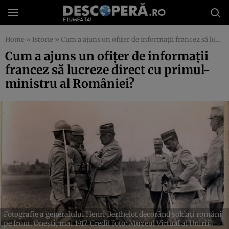
Home
»
Istorie
»
Cum a ajuns un ofițer de informații francez să lucreze direct cu primul-ministru al României?
Cum a ajuns un ofițer de informații
francez să lucreze direct cu primul-
ministru al României?
Fotografie a generalului Henri Berthelot decorând soldați români
pe front, Onești, mai 1917. Credit foto: Muzeul Virtual al Unirii