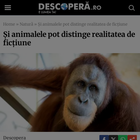
Home
»
Natură
»
Şi animalele pot distinge realitatea de ficţiune
Şi animalele pot distinge realitatea de
ficţiune
Descopera