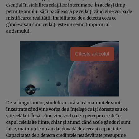
esenţial în stabilirea relaţiilor interumane. În acelaşi timp,
permite omului să îi păcălească pe ceilalţi când vine vorba de
mistificarea realităţii. Inabilitatea de a detecta ceea ce
gândesc sau simt ceilalţi este un semn timpuriu al
autismului.
Citește articolul
De-a lungul anilor, studiile au arătat că maimuţele sunt
înzestrate când vine vorba de a înţelege ce îşi doreşte sau ce
ştie celălalt. Însă, când vine vorba de a percepe ce este în
capul celeilalte fiinţe, chiar şi atunci când acele gânduri sunt
false, maimuţele nu au dat dovadă de aceeaşi capacitate.
Capacitatea de a detecta credinţele neadevărate presupune