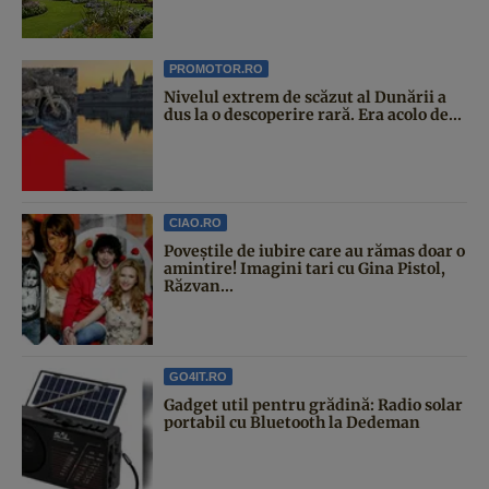
PROMOTOR.RO
Nivelul extrem de scăzut al Dunării a
dus la o descoperire rară. Era acolo de...
CIAO.RO
Poveştile de iubire care au rămas doar o
amintire! Imagini tari cu Gina Pistol,
Răzvan...
GO4IT.RO
Gadget util pentru grădină: Radio solar
portabil cu Bluetooth la Dedeman