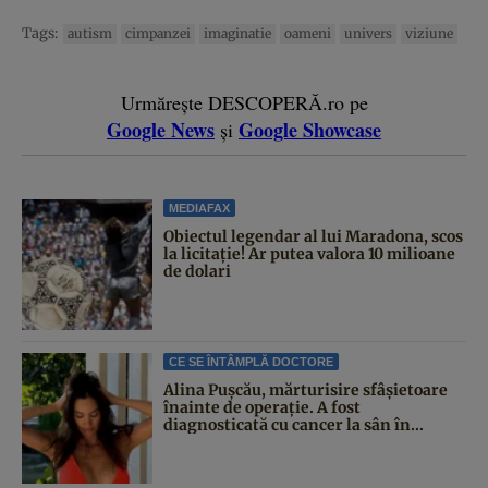
Tags:
autism
cimpanzei
imaginatie
oameni
univers
viziune
Urmărește DESCOPERĂ.ro pe
Google News
Google Showcase
și
MEDIAFAX
Obiectul legendar al lui Maradona, scos
la licitație! Ar putea valora 10 milioane
de dolari
CE SE ÎNTÂMPLĂ DOCTORE
Alina Pușcău, mărturisire sfâșietoare
înainte de operație. A fost
diagnosticată cu cancer la sân în...