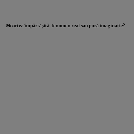
Moartea împărtăşită: fenomen real sau pură imaginaţie?