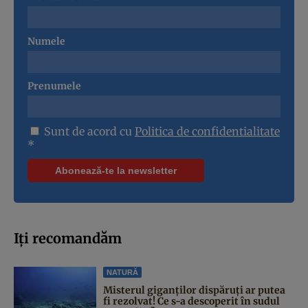
Numele
Prenumele
Sunt de acord cu
Politica de confidentialitate
*
Iți recomandăm
NATURĂ
Misterul giganților dispăruți ar putea
fi rezolvat! Ce s-a descoperit în sudul