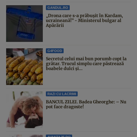
GANDUL.RO
„Drona care s-a prăbușit în Kardam,
ucraineană!” - Ministerul bulgar al
Apărării
G4FOOD
Secretul celui mai bun porumb copt la
grătar. Trucul simplu care păstrează
boabele dulci și...
RAZI CU LACRIMI
BANCUL ZILEI. Badea Gheorghe: – Nu
pot face dragoste!
AVANTAJE.RO