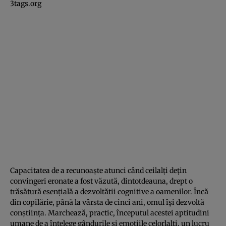
3tags.org
Capacitatea de a recunoaşte atunci când ceilalţi deţin
convingeri eronate a fost văzută, dintotdeauna, drept o
trăsătură esenţială a dezvoltătii cognitive a oamenilor. Încă
din copilărie, până la vârsta de cinci ani, omul îşi dezvoltă
conştiinţa. Marchează, practic, începutul acestei aptitudini
umane de a înţelege gândurile şi emoţiile celorlalţi, un lucru