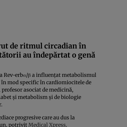
vut de ritmul circadian în
tătorii au îndepărtat o genă
a Rev-erbα/β a influențat metabolismul
 în mod specific în cardiomiocitele de
, profesor asociat de medicină,
iabet și metabolism și de biologie
r.
rdiace progresive care au dus la
Sun, potrivit
Medical Xpress
.