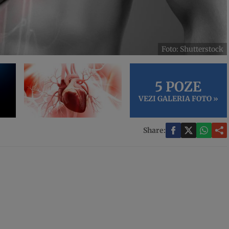
Foto: Shutterstock
5 POZE
VEZI GALERIA FOTO »
Share: