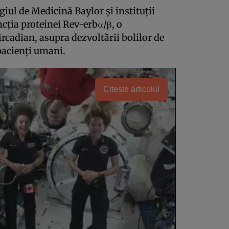
giul de Medicină Baylor și instituții
cția proteinei Rev-erbα/β, o
rcadian, asupra dezvoltării bolilor de
pacienți umani.
Citește articolul