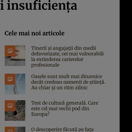
i insuficiența
Cele mai noi articole
Tinerii și angajații din medii
defavorizate, cei mai vulnerabili
la extinderea carierelor
profesionale
Oasele sunt mult mai dinamice
decât credeau oamenii de știință.
Au chiar și un ritm zilnic
Test de cultură generală. Care
este cel mai vechi pod din
Europa?
O descoperire făcută pe fața