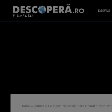
D:NEWS
Home
»
Știință
»
Ce legătură există între ritmul circadian 