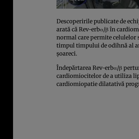
Descoperirile publicate de echi
arată că Rev-erbα/β în cardio
normal care permite celulelor s
timpul timpului de odihnă al a
șoareci.
Îndepărtarea Rev-erbα/β pertur
cardiomiocitelor de a utiliza li
cardiomiopatie dilatativă progr