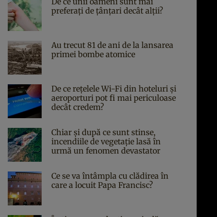
De ce unii oameni sunt mai
preferați de țânțari decât alții?
Au trecut 81 de ani de la lansarea
primei bombe atomice
De ce rețelele Wi-Fi din hoteluri și
aeroporturi pot fi mai periculoase
decât credem?
Chiar și după ce sunt stinse,
incendiile de vegetație lasă în
urmă un fenomen devastator
Ce se va întâmpla cu clădirea în
care a locuit Papa Francisc?