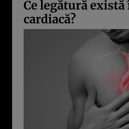
Ce legătură există 
cardiacă?