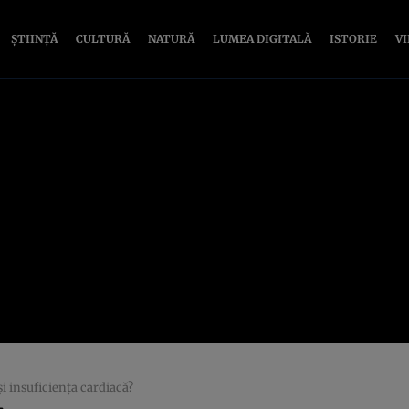
ȘTIINȚĂ
CULTURĂ
NATURĂ
LUMEA DIGITALĂ
ISTORIE
V
și insuficiența cardiacă?