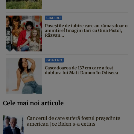
CIAO.RO
Poveştile de iubire care au rămas doar o
amintire! Imagini tari cu Gina Pistol,
Răzvan...
GO4IT.RO
Cascadoarea de 137 cm care a fost
dublura lui Matt Damon în Odiseea
Cele mai noi articole
Cancerul de care suferă fostul președinte
american Joe Biden s-a extins