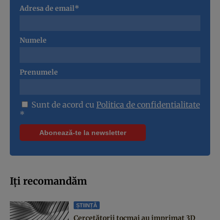
Adresa de email*
Numele
Prenumele
Sunt de acord cu
Politica de confidentialitate
*
Iți recomandăm
ȘTIINȚĂ
Cercetătorii tocmai au imprimat 3D