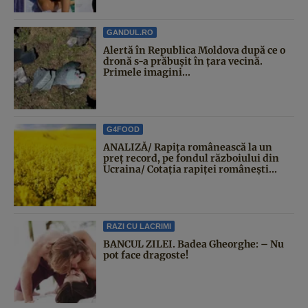
GANDUL.RO
Alertă în Republica Moldova după ce o
dronă s-a prăbușit în țara vecină.
Primele imagini...
G4FOOD
ANALIZĂ/ Rapița românească la un
preț record, pe fondul războiului din
Ucraina/ Cotația rapiței românești...
RAZI CU LACRIMI
BANCUL ZILEI. Badea Gheorghe: – Nu
pot face dragoste!