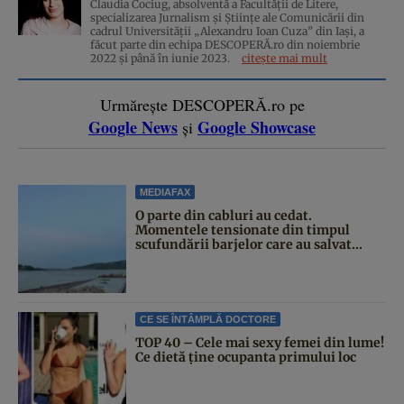
Claudia Cociug, absolventă a Facultății de Litere,
specializarea Jurnalism și Științe ale Comunicării din
cadrul Universității „Alexandru Ioan Cuza” din Iași, a
făcut parte din echipa DESCOPERĂ.ro din noiembrie
2022 și până în iunie 2023.
citește mai mult
Urmărește DESCOPERĂ.ro pe
Google News
Google Showcase
și
MEDIAFAX
O parte din cabluri au cedat.
Momentele tensionate din timpul
scufundării barjelor care au salvat...
CE SE ÎNTÂMPLĂ DOCTORE
TOP 40 – Cele mai sexy femei din lume!
Ce dietă ține ocupanta primului loc