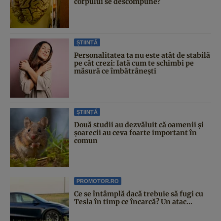
corpului se descompune?
ȘTIINȚĂ
Personalitatea ta nu este atât de stabilă
pe cât crezi: Iată cum te schimbi pe
măsură ce îmbătrânești
ȘTIINȚĂ
Două studii au dezvăluit că oamenii și
șoarecii au ceva foarte important în
comun
PROMOTOR.RO
Ce se întâmplă dacă trebuie să fugi cu
Tesla în timp ce încarcă? Un atac...