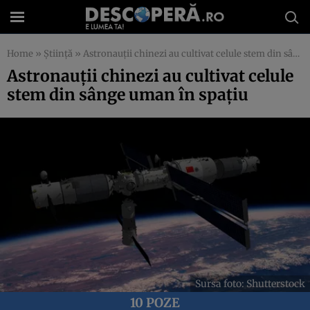
Home
»
Știință
»
Astronauții chinezi au cultivat celule stem din sânge uman în spațiu
Astronauții chinezi au cultivat celule
stem din sânge uman în spațiu
Sursa foto: Shutterstock
10 POZE