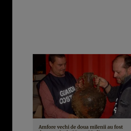
Amfore vechi de doua milenii au fost