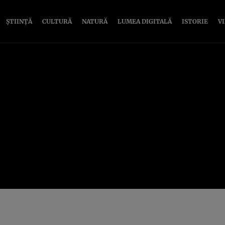
ȘTIINȚĂ
CULTURĂ
NATURĂ
LUMEA DIGITALĂ
ISTORIE
V