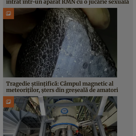
intrat într-un aparat RMN cu o jucărie sexuală
Tragedie științifică: Câmpul magnetic al
meteoriților, șters din greșeală de amatori