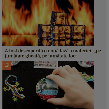
A fost descoperită o nouă fază a materiei, „pe
jumătate gheață, pe jumătate foc”