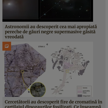
Astronomii au descoperit cea mai apropiată
pereche de găuri negre supermasive găsită
vreodată
Cercetătorii au descoperit fire de cromatină în
cartilajul dinozaurilor fosilizați. Ce înseamnă