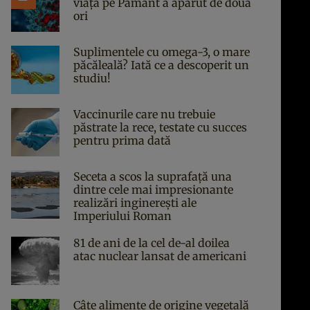
viața pe Pământ a apărut de două
ori
Suplimentele cu omega-3, o mare
păcăleală? Iată ce a descoperit un
studiu!
Vaccinurile care nu trebuie
păstrate la rece, testate cu succes
pentru prima dată
Seceta a scos la suprafață una
dintre cele mai impresionante
realizări inginerești ale
Imperiului Roman
81 de ani de la cel de-al doilea
atac nuclear lansat de americani
Câte alimente de origine vegetală