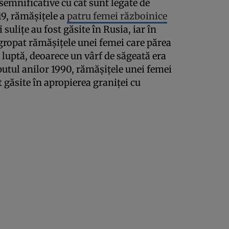
semnificative cu cât sunt legate de
19, rămășițele a
patru femei războinice
 sulițe au fost găsite în Rusia, iar în
gropat rămășițele unei femei care părea
e luptă, deoarece un vârf de săgeată era
eputul anilor 1990, rămășițele unei femei
 găsite în apropierea graniței cu