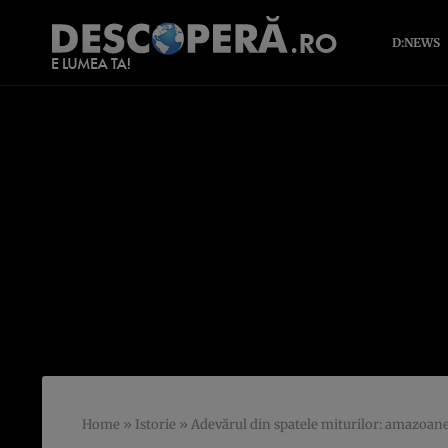
D:NEWS
Home
»
Istorie
»
Adevărul din spatele miturilor: amazoanel