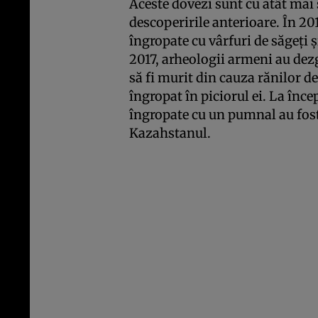
Aceste dovezi sunt cu atât mai 
descoperirile anterioare. În 20
îngropate cu vârfuri de săgeți și
2017, arheologii armeni au dez
să fi murit din cauza rănilor d
îngropat în piciorul ei. La înc
îngropate cu un pumnal au fost
Kazahstanul.