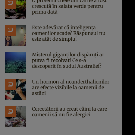
O proteină cheie din carne a fost
crescută în salata verde pentru
prima dată
Este adevărat că inteligența
oamenilor scade? Răspunsul nu
este atât de simplu!
Misterul giganților dispăruți ar
putea fi rezolvat! Ce s-a
descoperit în sudul Australiei?
Un hormon al neanderthalienilor
are efecte vizibile la oamenii de
astăzi
Cercetătorii au creat câini la care
oamenii să nu fie alergici