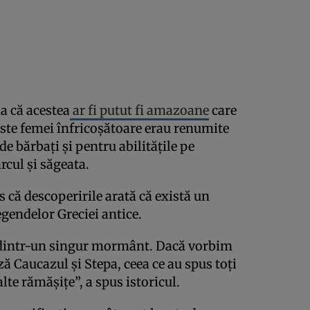
a că acestea
ar fi putut fi amazoane
care
este femei înfricoșătoare erau renumite
e bărbați și pentru abilitățile pe
rcul și săgeata.
 că descoperirile arată că există un
egendelor Greciei antice.
tă dintr-un singur mormânt. Dacă vorbim
ză Caucazul și Stepa, ceea ce au spus toți
alte rămășițe”, a spus istoricul.