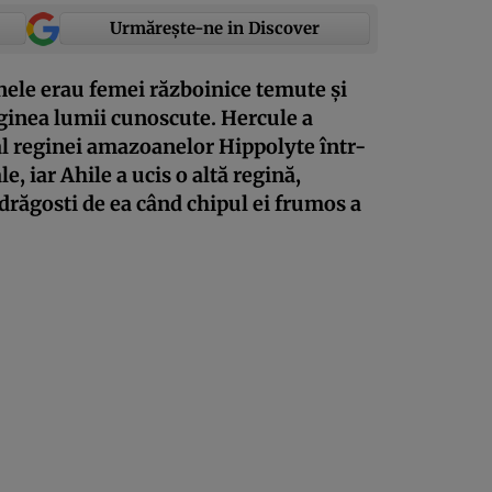
Urmărește-ne in Discover
nele erau femei războinice temute și
rginea lumii cunoscute. Hercule a
al reginei amazoanelor Hippolyte într-
e, iar Ahile a ucis o altă regină,
ndrăgosti de ea când chipul ei frumos a