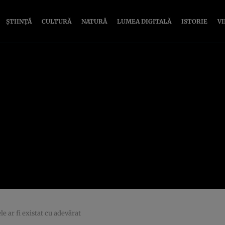
ȘTIINȚĂ
CULTURĂ
NATURĂ
LUMEA DIGITALĂ
ISTORIE
V
e ar fi existat cu adevărat