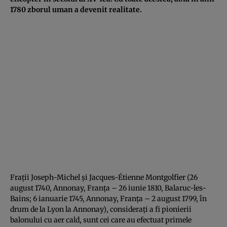
1780 zborul uman a devenit realitate.
Frații Joseph-Michel și Jacques-Étienne Montgolfier (26
august 1740, Annonay, Franța – 26 iunie 1810, Balaruc-les-
Bains; 6 ianuarie 1745, Annonay, Franța – 2 august 1799, în
drum de la Lyon la Annonay), considerați a fi pionierii
balonului cu aer cald, sunt cei care au efectuat primele