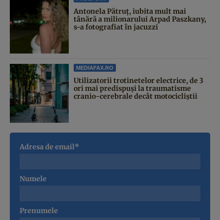
Antonela Pătruț, iubita mult mai
tânără a milionarului Arpad Paszkany,
s-a fotografiat în jacuzzi
MEDIAFAX.RO
Utilizatorii trotinetelor electrice, de 3
ori mai predispuși la traumatisme
cranio-cerebrale decât motocicliștii
Adresa de email*
Numele
Prenumele