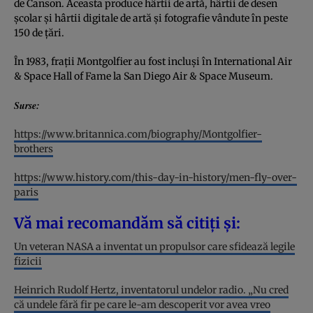
de Canson. Aceasta produce hârtii de artă, hârtii de desen
școlar și hârtii digitale de artă și fotografie vândute în peste
150 de țări.
În 1983, frații Montgolfier au fost incluși în International Air
& Space Hall of Fame la San Diego Air & Space Museum.
Surse:
https://www.britannica.com/biography/Montgolfier-
brothers
https://www.history.com/this-day-in-history/men-fly-over-
paris
Vă mai recomandăm să citiți și:
Un veteran NASA a inventat un propulsor care sfidează legile
fizicii
Heinrich Rudolf Hertz, inventatorul undelor radio. „Nu cred
că undele fără fir pe care le-am descoperit vor avea vreo