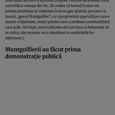
unui asalt aerian cu ajutorul trupelor ridicate de aceeași forță
care ridica cenușa din foc. El credea că fumul în sine era
partea plutitoare și conținea în el un gaz special, pe care l-a
numit „gazul Montgolfier”, cu o proprietate specială pe care a
numit-o lejeritate, motiv pentru care a preferat combustibilul
care arde. (De fapt, aerul cald este cel care face ca baloanele să
se ridice, dar eroarea nu a interferat cu realizările lor
ulterioare.)
Montgolfierii au făcut prima
demonstrație publică