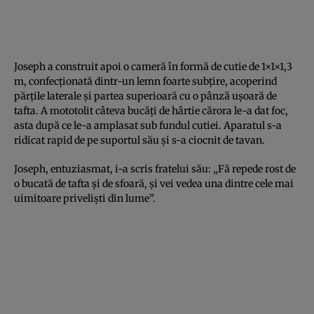
Joseph a construit apoi o cameră în formă de cutie de 1×1×1,3
m, confecționată dintr-un lemn foarte subțire, acoperind
părțile laterale și partea superioară cu o pânză ușoară de
tafta. A mototolit câteva bucăți de hârtie cărora le-a dat foc,
asta după ce le-a amplasat sub fundul cutiei. Aparatul s-a
ridicat rapid de pe suportul său și s-a ciocnit de tavan.
Joseph, entuziasmat, i-a scris fratelui său: „Fă repede rost de
o bucată de tafta și de sfoară, și vei vedea una dintre cele mai
uimitoare priveliști din lume”.