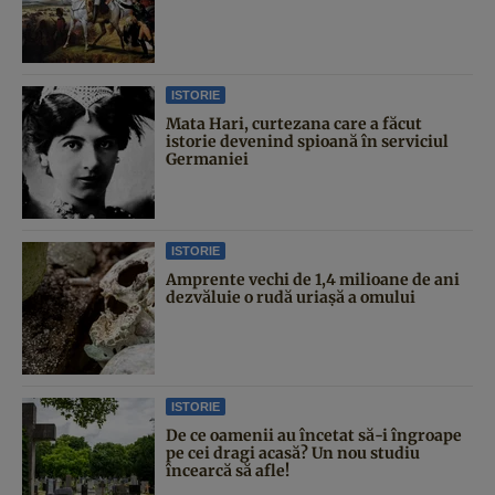
ISTORIE
Mata Hari, curtezana care a făcut
istorie devenind spioană în serviciul
Germaniei
ISTORIE
Amprente vechi de 1,4 milioane de ani
dezvăluie o rudă uriașă a omului
ISTORIE
De ce oamenii au încetat să-i îngroape
pe cei dragi acasă? Un nou studiu
încearcă să afle!