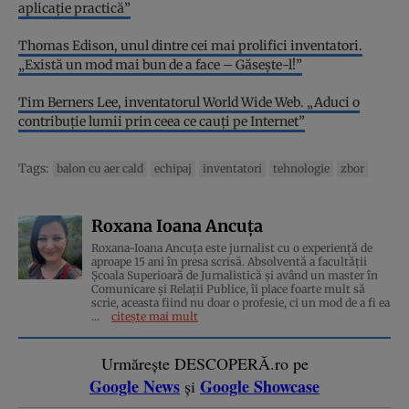
aplicație practică”
Thomas Edison, unul dintre cei mai prolifici inventatori.
„Există un mod mai bun de a face – Găsește-l!”
Tim Berners Lee, inventatorul World Wide Web. „Aduci o
contribuție lumii prin ceea ce cauți pe Internet”
Tags:
balon cu aer cald
echipaj
inventatori
tehnologie
zbor
Roxana Ioana Ancuța
Roxana-Ioana Ancuța este jurnalist cu o experiență de
aproape 15 ani în presa scrisă. Absolventă a facultății
Școala Superioară de Jurnalistică și având un master în
Comunicare și Relații Publice, îi place foarte mult să
scrie, aceasta fiind nu doar o profesie, ci un mod de a fi ea
...
citește mai mult
Urmărește DESCOPERĂ.ro pe
Google News
Google Showcase
și