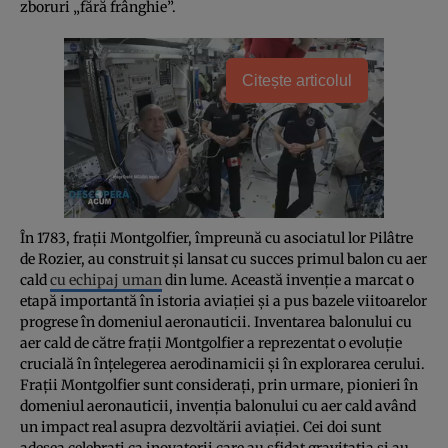
zboruri „fără frânghie”.
Citește articolul
În 1783, frații Montgolfier, împreună cu asociatul lor Pilâtre
de Rozier, au construit și lansat cu succes primul balon cu aer
cald
cu echipaj uman
din lume. Această invenție a marcat o
etapă importantă în istoria aviației și a pus bazele viitoarelor
progrese în domeniul aeronauticii. Inventarea balonului cu
aer cald de către frații Montgolfier a reprezentat o evoluție
crucială în înțelegerea aerodinamicii și în explorarea cerului.
Frații Montgolfier sunt considerați, prin urmare, pionieri în
domeniul aeronauticii, invenția balonului cu aer cald având
un impact real asupra dezvoltării aviației. Cei doi sunt
adesea celebrați ca inovatorii care au sfidat gravitația și au