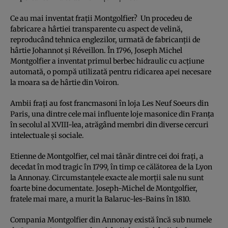
Ce au mai inventat frații Montgolfier? Un procedeu de
fabricare a hârtiei transparente cu aspect de velină,
reproducând tehnica englezilor, urmată de fabricanții de
hârtie Johannot și Réveillon. În 1796, Joseph Michel
Montgolfier a inventat primul berbec hidraulic cu acțiune
automată, o pompă utilizată pentru ridicarea apei necesare
la moara sa de hârtie din Voiron.
Ambii frați au fost francmasoni în loja Les Neuf Soeurs din
Paris, una dintre cele mai influente loje masonice din Franța
în secolul al XVIII-lea, atrăgând membri din diverse cercuri
intelectuale și sociale.
Etienne de Montgolfier, cel mai tânăr dintre cei doi frați, a
decedat în mod tragic în 1799, în timp ce călătorea de la Lyon
la Annonay. Circumstanțele exacte ale morții sale nu sunt
foarte bine documentate. Joseph-Michel de Montgolfier,
fratele mai mare, a murit la Balaruc-les-Bains în 1810.
Compania Montgolfier din Annonay există încă sub numele