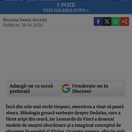
5 POZE
VEZI GALERIA FOTO »
Roxana Ioana Ancuța
Publicat: 28.04.2024
Adaugă-ne ca sursă
Urmărește-ne in
preferată
Discover
Încă din cele mai vechi timpuri, omenirea a visat să poată
zbura. Mitologia greacă vorbește despre Dedalus, care a
făcut aripi din ceară, iar Leonardo da Vinci a desenat
modele de mașini zburătoare și a imaginat conceptul de
elicopter în secolul al XV-lea. Cu toate acestea, abia în anii