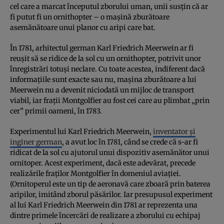
cel care a marcat începutul zborului uman, unii susțin că ar
fi putut fi un ornithopter – o mașină zburătoare
asemănătoare unui planor cu aripi care bat.
În 1781, arhitectul german Karl Friedrich Meerwein ar fi
reușit să se ridice de la sol cu un ornithopter, potrivit unor
înregistrări totuși neclare. Cu toate acestea, indiferent dacă
informațiile sunt exacte sau nu, mașina zburătoare a lui
Meerwein nu a devenit niciodată un mijloc de transport
viabil, iar frații Montgolfier au fost cei care au plimbat „prin
cer” primii oameni, în 1783.
Experimentul lui Karl Friedrich Meerwein,
inventator și
inginer german
, a avut loc în 1781, când se crede că s-ar fi
ridicat de la sol cu ajutorul unui dispozitiv asemănător unui
ornitoper. Acest experiment, dacă este adevărat, precede
realizările fraților Montgolfier în domeniul aviației.
(Ornitoperul este un tip de aeronavă care zboară prin baterea
aripilor, imitând zborul păsărilor. Iar presupusul experiment
al lui Karl Friedrich Meerwein din 1781 ar reprezenta una
dintre primele încercări de realizare a zborului cu echipaj