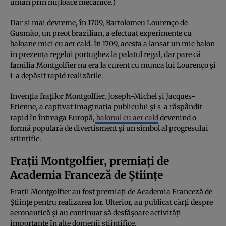
uman prin mijloace mecanice.)
Dar și mai devreme, în 1709, Bartolomeu Lourenço de
Gusmão, un preot brazilian, a efectuat experimente cu
baloane mici cu aer cald. În 1709, acesta a lansat un mic balon
în prezența regelui portughez la palatul regal, dar pare că
familia Montgolfier nu era la curent cu munca lui Lourenço și
i-a depășit rapid realizările.
Invenția fraților Montgolfier, Joseph-Michel și Jacques-
Etienne, a captivat imaginația publicului și s-a răspândit
rapid în întreaga Europă,
balonul cu aer cald
devenind o
formă populară de divertisment și un simbol al progresului
științific.
Frații Montgolfier, premiați de
Academia Franceză de Științe
Frații Montgolfier au fost premiați de Academia Franceză de
Științe pentru realizarea lor. Ulterior, au publicat cărți despre
aeronautică și au continuat să desfășoare activități
importante în alte domenii științifice.