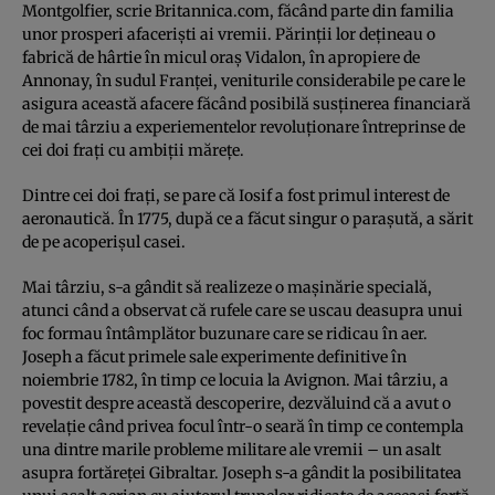
Montgolfier, scrie Britannica.com, făcând parte din familia
unor prosperi afaceriști ai vremii. Părinții lor dețineau o
fabrică de hârtie în micul oraș Vidalon, în apropiere de
Annonay, în sudul Franței, veniturile considerabile pe care le
asigura această afacere făcând posibilă susținerea financiară
de mai târziu a experiementelor revoluționare întreprinse de
cei doi frați cu ambiții mărețe.
Dintre cei doi frați, se pare că Iosif a fost primul interest de
aeronautică. În 1775, după ce a făcut singur o parașută, a sărit
de pe acoperișul casei.
Mai târziu, s-a gândit să realizeze o mașinărie specială,
atunci când a observat că rufele care se uscau deasupra unui
foc formau întâmplător buzunare care se ridicau în aer.
Joseph a făcut primele sale experimente definitive în
noiembrie 1782, în timp ce locuia la Avignon. Mai târziu, a
povestit despre această descoperire, dezvăluind că a avut o
revelație când privea focul într-o seară în timp ce contempla
una dintre marile probleme militare ale vremii – un asalt
asupra fortăreței Gibraltar. Joseph s-a gândit la posibilitatea