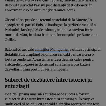
Pilatre de Rozier și François Laurent, marchiz de Arlandes.
Balonul a survolat Parisul pe o distanță de 9 kilometri în
aproximativ 25 de minute” (britannica.com)
Zborul a început de pe terenul castelului de la Muette, în
apropiere de parcul Bois de Boulogne, la periferia vestică a
Parisului, iar după 25 de minute, balonul a aterizat între
morile de vânt, în afara bastioanelor orașului, pe Butte-aux-
Cailles.
Balonul cu aer cald
al fraților Montgolfier
a utilizat principiul
flotabilității, umplând balonul cu aer cald pentru a crea o
forță ascendentă. Această invenție a deschis calea pentru
viitoarele progrese în domeniul aviației și a pus bazele
dezvoltării transportului aerian modern.
Subiect de dezbatere între istorici și
entuziaști
De altfel, prima mașină zburătoare de succes a fost un
subiect de dezbatere între istorici și entuziaști. În timp ce
mulți cred că balonul cu aer cald al fraților Montgolfier a fost