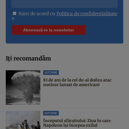
Sunt de acord cu
Politica de confidentialitate
*
Iți recomandăm
ISTORIE
81 de ani de la cel de-al doilea atac
nuclear lansat de americani
ISTORIE
Începutul sfârşitului: Ziua în care
Napoleon îşi începea exilul