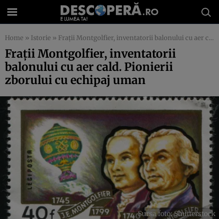
Home
»
Istorie
»
Frații Montgolfier, inventatorii balonului cu aer cald. Pionierii zborului cu echipaj uman
Frații Montgolfier, inventatorii
balonului cu aer cald. Pionierii
zborului cu echipaj uman
Sursa foto: Shutterstock