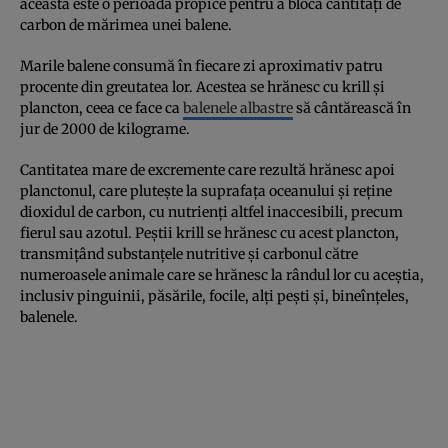
aceasta este o perioadă propice pentru a bloca cantități de
carbon de mărimea unei balene.
Marile balene consumă în fiecare zi aproximativ patru
procente din greutatea lor. Acestea se hrănesc cu krill și
plancton, ceea ce face ca
balenele albastre
să cântărească în
jur de 2000 de kilograme.
Cantitatea mare de excremente care rezultă hrănesc apoi
planctonul, care plutește la suprafața oceanului și reține
dioxidul de carbon, cu nutrienți altfel inaccesibili, precum
fierul sau azotul. Peștii krill se hrănesc cu acest plancton,
transmițând substanțele nutritive și carbonul către
numeroasele animale care se hrănesc la rândul lor cu aceștia,
inclusiv pinguinii, păsările, focile, alți pești și, bineînțeles,
balenele.