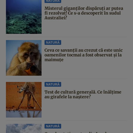
NATURĂ
Misterul giganților dispăruți ar putea
fi rezolvat! Ce s-a descoperit în sudul
Australiei?
NATURĂ
Ceva ce savanții au crezut că este unic
oamenilor tocmai a fost observat și la
maimuțe
NATURĂ
Test de cultură generală. Ce înălțime
au girafele la naștere?
NATURĂ