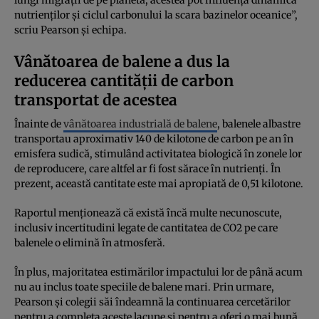
nutrienților și ciclul carbonului la scara bazinelor oceanice”,
scriu Pearson și echipa.
Vânătoarea de balene a dus la
reducerea cantității de carbon
transportat de acestea
Înainte de
vânătoarea industrială de balene
, balenele albastre
transportau aproximativ 140 de kilotone de carbon pe an în
emisfera sudică, stimulând activitatea biologică în zonele lor
de reproducere, care altfel ar fi fost sărace în nutrienți. În
prezent, această cantitate este mai apropiată de 0,51 kilotone.
Raportul menționează că există încă multe necunoscute,
inclusiv incertitudini legate de cantitatea de CO2 pe care
balenele o elimină în atmosferă.
În plus, majoritatea estimărilor impactului lor de până acum
nu au inclus toate speciile de balene mari. Prin urmare,
Pearson și colegii săi îndeamnă la continuarea cercetărilor
pentru a completa aceste lacune și pentru a oferi o mai bună