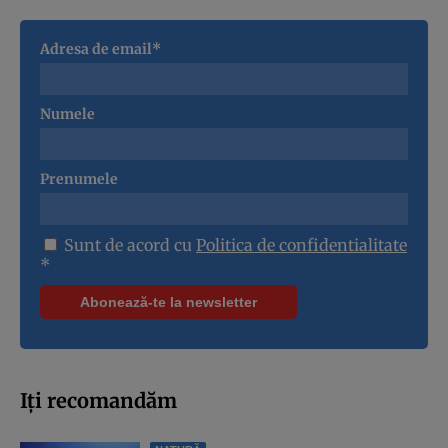
Adresa de email*
Numele
Prenumele
Sunt de acord cu
Politica de confidentialitate
*
Iți recomandăm