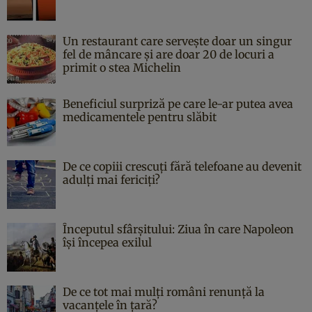
Un restaurant care servește doar un singur
fel de mâncare și are doar 20 de locuri a
primit o stea Michelin
Beneficiul surpriză pe care le-ar putea avea
medicamentele pentru slăbit
De ce copiii crescuți fără telefoane au devenit
adulți mai fericiți?
Începutul sfârşitului: Ziua în care Napoleon
îşi începea exilul
De ce tot mai mulți români renunță la
vacanțele în țară?