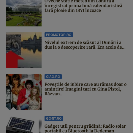
O veche stație meteo din Londra a
înregistrat prima lună calendaristică
fără ploaie din 1871 încoace
PROMOTOR.RO
Nivelul extrem de scăzut al Dunării a
dus la o descoperire rară. Era acolo de...
CIAO.RO
Poveştile de iubire care au rămas doar o
amintire! Imagini tari cu Gina Pistol,
Răzvan...
GO4IT.RO
Gadget util pentru grădină: Radio solar
portabil cu Bluetooth la Dedeman