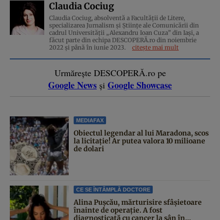
Claudia Cociug
Claudia Cociug, absolventă a Facultății de Litere,
specializarea Jurnalism și Științe ale Comunicării din
cadrul Universității „Alexandru Ioan Cuza” din Iași, a
făcut parte din echipa DESCOPERĂ.ro din noiembrie
2022 și până în iunie 2023.
citește mai mult
Urmărește DESCOPERĂ.ro pe
Google News
Google Showcase
și
MEDIAFAX
Obiectul legendar al lui Maradona, scos
la licitație! Ar putea valora 10 milioane
de dolari
CE SE ÎNTÂMPLĂ DOCTORE
Alina Pușcău, mărturisire sfâșietoare
înainte de operație. A fost
diagnosticată cu cancer la sân în...