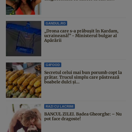
GANDUL.RO
„Drona care s-a prăbușit în Kardam,
ucraineană!” - Ministerul bulgar al
Apărării
G4FOOD
Secretul celui mai bun porumb copt la
grătar. Trucul simplu care păstrează
boabele dulci și...
RAZI CU LACRIMI
BANCUL ZILEI. Badea Gheorghe: – Nu
pot face dragoste!