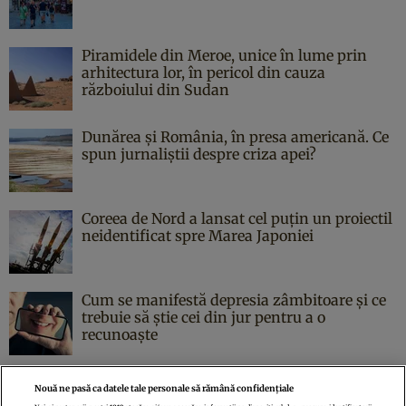
Piramidele din Meroe, unice în lume prin
arhitectura lor, în pericol din cauza
războiului din Sudan
Dunărea și România, în presa americană. Ce
spun jurnaliștii despre criza apei?
Coreea de Nord a lansat cel puțin un proiectil
neidentificat spre Marea Japoniei
Cum se manifestă depresia zâmbitoare și ce
trebuie să știe cei din jur pentru a o
recunoaște
Nouă ne pasă ca datele tale personale să rămână confidențiale