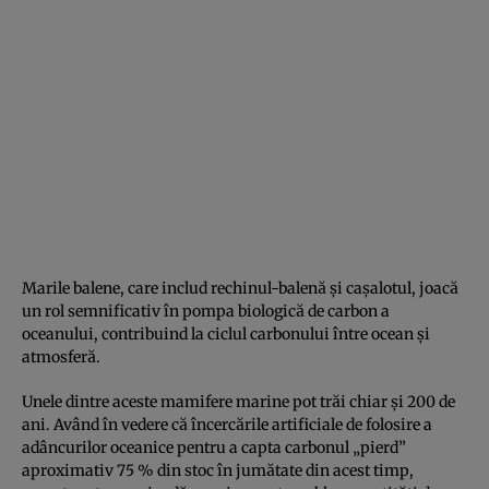
Marile balene, care includ rechinul-balenă și cașalotul, joacă
un rol semnificativ în pompa biologică de carbon a
oceanului, contribuind la ciclul carbonului între ocean și
atmosferă.
Unele dintre aceste mamifere marine pot trăi chiar și 200 de
ani. Având în vedere că încercările artificiale de folosire a
adâncurilor oceanice pentru a capta carbonul „pierd”
aproximativ 75 % din stoc în jumătate din acest timp,