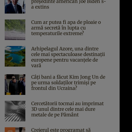
președinte american Joe Biden s-
a extins
Cum ar putea fi apa de ploaie o
armă secretă în lupta cu
temperaturile extreme?
Arhipelagul Azore, una dintre
cele mai spectaculoase destinații
europene pentru vacanțele de
vară
Câți bani a făcut Kim Jong Un de
pe urma soldaților trimiși pe
frontul din Ucraina?
Cercetătorii tocmai au imprimat
3D unul dintre cele mai dure
metale de pe Pământ
Creierul este programat să