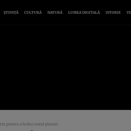
ȘTIINȚĂ
CULTURĂ
NATURĂ
LUMEA DIGITALĂ
ISTORIE
V
te pentru a hrăni restul plantei