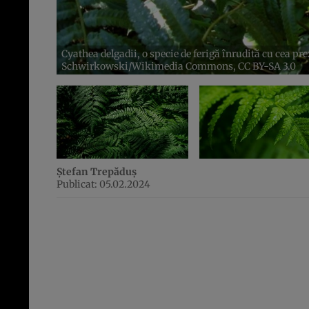
Cyathea delgadii, o specie de ferigă înrudită cu cea prez
Schwirkowski/Wikimedia Commons, CC BY-SA 3.0
Ștefan Trepăduș
Publicat: 05.02.2024