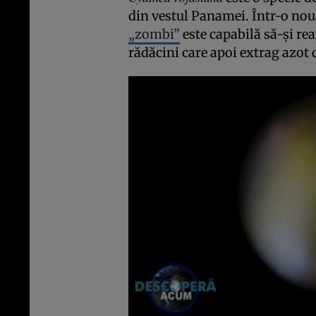
din vestul Panamei. Într-o nou
„zombi”
este capabilă să-și re
rădăcini care apoi extrag azot