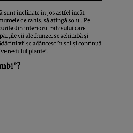
ă sunt înclinate în jos astfel încât
numele de rahis, să atingă solul. Pe
rile din interiorul rahisului care
ărțile vii ale frunzei se schimbă și
ădăcini vii se adâncesc în sol și continuă
ve restului plantei.
ombi”?