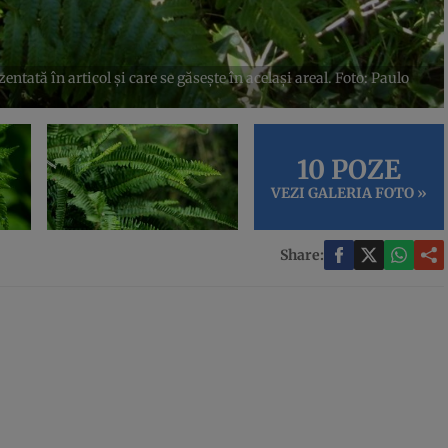
entată în articol și care se găsește în același areal. Foto: Paulo
10 POZE
VEZI GALERIA FOTO »
Share: