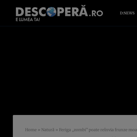
D:NEWS
Home
»
Natură
»
Feriga „zombi” poate reînvia frunze moar