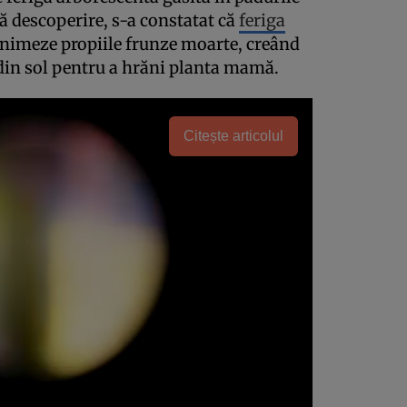
ă descoperire, s-a constatat că
feriga
animeze propiile frunze moarte, creând
 din sol pentru a hrăni planta mamă.
Citește articolul