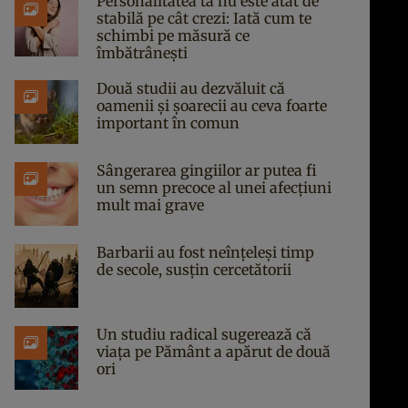
Personalitatea ta nu este atât de
stabilă pe cât crezi: Iată cum te
schimbi pe măsură ce
îmbătrânești
Două studii au dezvăluit că
oamenii și șoarecii au ceva foarte
important în comun
Sângerarea gingiilor ar putea fi
un semn precoce al unei afecțiuni
mult mai grave
Barbarii au fost neînțeleși timp
de secole, susțin cercetătorii
Un studiu radical sugerează că
viața pe Pământ a apărut de două
ori