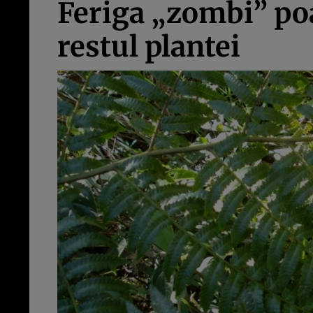
Feriga „zombi” poa
restul plantei