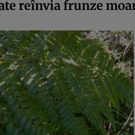
te reînvia frunze moar