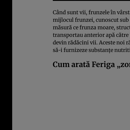
Când sunt vii, frunzele în vârst
mijlocul frunzei, cunoscut sub 
măsură ce frunza moare, structu
transportau anterior apă către p
devin rădăcini vii. Aceste noi r
să-i furnizeze substanțe nutriti
Cum arată Feriga „z