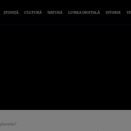
ȘTIINȚĂ
CULTURĂ
NATURĂ
LUMEA DIGITALĂ
ISTORIE
V
 plantele?