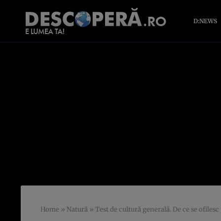
D:NEWS
Home
»
Natură
»
Test de cultură generală. De ce se ofilesc