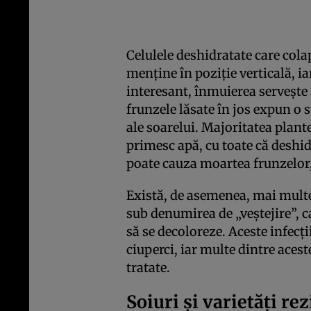
Celulele deshidratate care cola
menține în poziție verticală, i
interesant, înmuierea servește 
frunzele lăsate în jos expun o 
ale soarelui. Majoritatea plant
primesc apă, cu toate că deshid
poate cauza moartea frunzelor
Există, de asemenea, mai multe 
sub denumirea de „veștejire”, c
să se decoloreze. Aceste infecții
ciuperci, iar multe dintre aces
tratate.
Soiuri și varietăți re