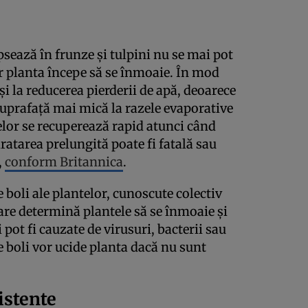
psează în frunze și tulpini nu se mai pot
ar planta începe să se înmoaie. În mod
și la reducerea pierderii de apă, deoarece
suprafață mai mică la razele evaporative
elor se recuperează rapid atunci când
ratarea prelungită poate fi fatală sau
,
conform Britannica
.
boli ale plantelor, cunoscute colectiv
are determină plantele să se înmoaie și
 pot fi cauzate de virusuri, bacterii sau
te boli vor ucide planta dacă nu sunt
zistente