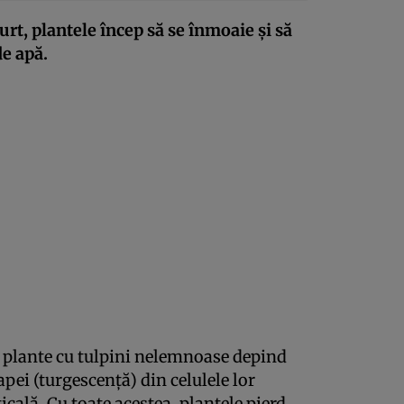
urt, plantele încep să se înmoaie și să
de apă.
 plante cu tulpini nelemnoase depind
pei (turgescență) din celulele lor
icală. Cu toate acestea, plantele pierd