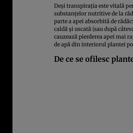
Deși transpirația este vitală pe
substanțelor nutritive de la răd
parte a apei absorbită de rădăci
caldă și uscată (sau după câteva
cauzează pierderea apei mai rap
de apă din interiorul plantei po
De ce se ofilesc plant