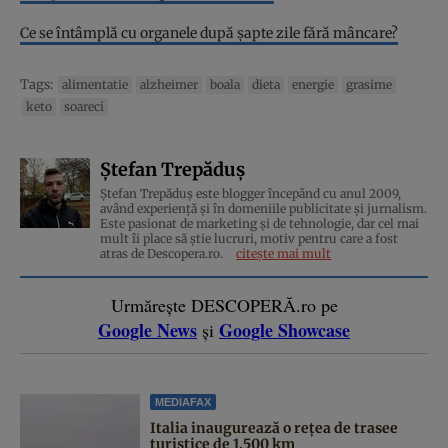
Ce se întâmplă cu organele după șapte zile fără mâncare?
Tags:
alimentatie
alzheimer
boala
dieta
energie
grasime
keto
soareci
Ștefan Trepăduș
Ștefan Trepăduș este blogger începând cu anul 2009,
având experiență și în domeniile publicitate și jurnalism.
Este pasionat de marketing și de tehnologie, dar cel mai
mult îi place să știe lucruri, motiv pentru care a fost
atras de Descopera.ro.
citește mai mult
Urmărește DESCOPERĂ.ro pe
Google News
Google Showcase
și
MEDIAFAX
Italia inaugurează o rețea de trasee
turistice de 1.500 km