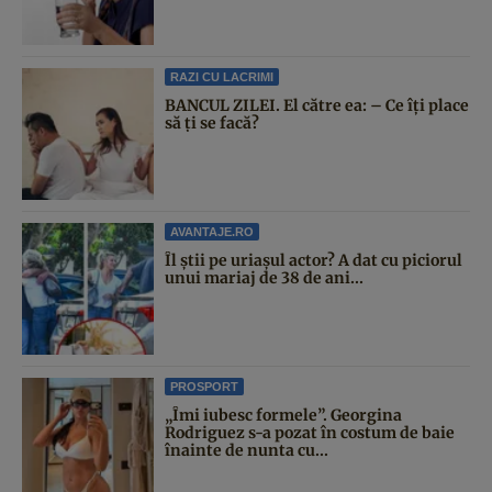
RAZI CU LACRIMI
BANCUL ZILEI. El către ea: – Ce îți place
să ți se facă?
AVANTAJE.RO
Îl știi pe uriașul actor? A dat cu piciorul
unui mariaj de 38 de ani...
PROSPORT
„Îmi iubesc formele”. Georgina
Rodriguez s-a pozat în costum de baie
înainte de nunta cu...