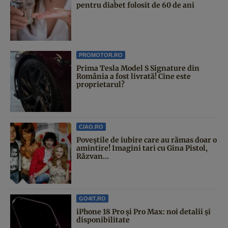
pentru diabet folosit de 60 de ani
PROMOTOR.RO
Prima Tesla Model S Signature din
România a fost livrată! Cine este
proprietarul?
CIAO.RO
Poveştile de iubire care au rămas doar o
amintire! Imagini tari cu Gina Pistol,
Răzvan...
GO4IT.RO
iPhone 18 Pro și Pro Max: noi detalii și
disponibilitate