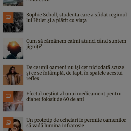
Sophie Scholl, studenta care a sfidat regimul
lui Hitler și a plătit cu viața
Cum să rămânem calmi atunci când suntem
jigniți?
De ce unii oameni nu își cer niciodată scuze
și ce se întâmplă, de fapt, în spatele acestui
reflex
Efectul neștiut al unui medicament pentru
diabet folosit de 60 de ani
Un prototip de ochelari le permite oamenilor
să vadă lumina infraroșie