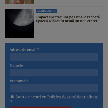
MEDIAFAX.RO
Impact spectaculos pe Lună: o rachetă
SpaceX a lăsat în urmă un nou crater
Adresa de email*
Numele
Prenumele
Sunt de acord cu
Politica de confidentialitate
*