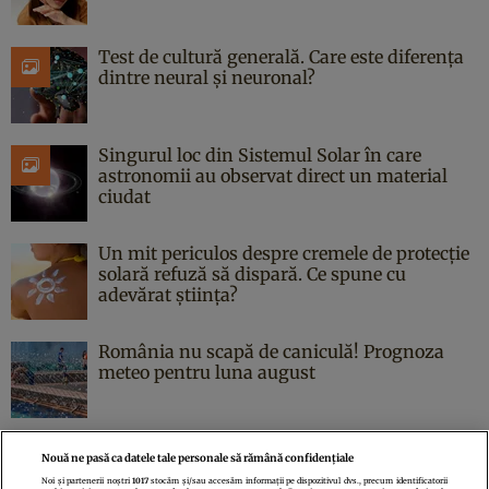
Test de cultură generală. Care este diferența
dintre neural și neuronal?
Singurul loc din Sistemul Solar în care
astronomii au observat direct un material
ciudat
Un mit periculos despre cremele de protecție
solară refuză să dispară. Ce spune cu
adevărat știința?
România nu scapă de caniculă! Prognoza
meteo pentru luna august
Nouă ne pasă ca datele tale personale să rămână confidențiale
Noi și partenerii noștri
1017
stocăm și/sau accesăm informații pe dispozitivul dvs., precum identificatorii