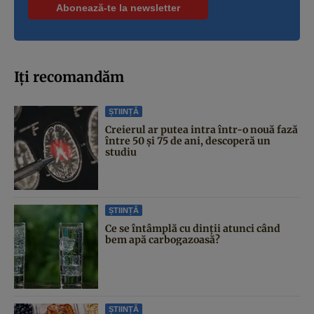
Iți recomandăm
ȘTIINȚĂ
Creierul ar putea intra într-o nouă fază
între 50 și 75 de ani, descoperă un
studiu
ȘTIINȚĂ
Ce se întâmplă cu dinții atunci când
bem apă carbogazoasă?
ȘTIINȚĂ