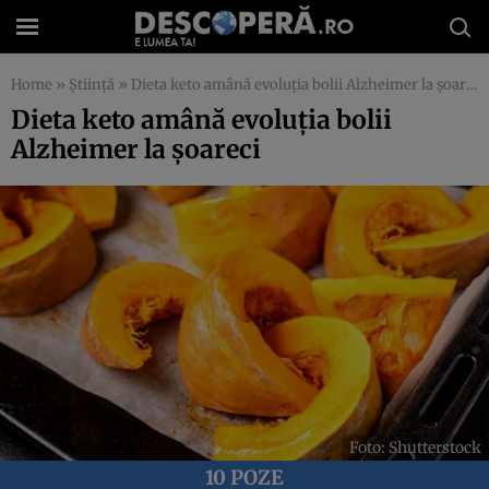
Home
»
Știință
»
Dieta keto amână evoluția bolii Alzheimer la șoareci
Dieta keto amână evoluția bolii
Alzheimer la șoareci
Foto: Shutterstock
10 POZE