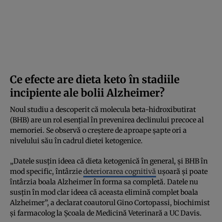
Ce efecte are dieta keto în stadiile
incipiente ale bolii Alzheimer?
Noul studiu a descoperit că molecula beta-hidroxibutirat
(BHB) are un rol esențial în prevenirea declinului precoce al
memoriei. Se observă o creștere de aproape șapte ori a
nivelului său în cadrul dietei ketogenice.
„Datele susțin ideea că dieta ketogenică în general, și BHB în
mod specific, întârzie
deteriorarea cognitivă
ușoară și poate
întârzia boala Alzheimer în forma sa completă. Datele nu
susțin în mod clar ideea că aceasta elimină complet boala
Alzheimer”, a declarat coautorul Gino Cortopassi, biochimist
și farmacolog la Școala de Medicină Veterinară a UC Davis.