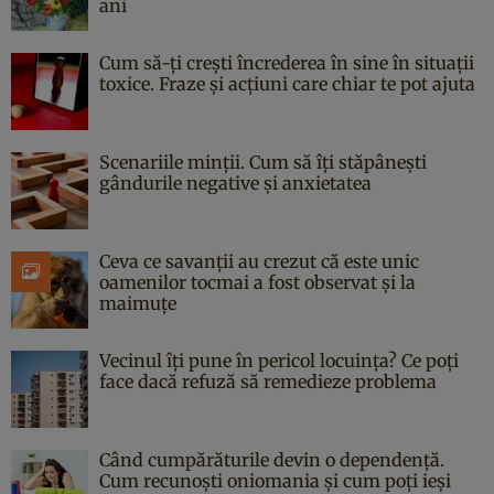
ani
Cum să-ți crești încrederea în sine în situații
toxice. Fraze și acțiuni care chiar te pot ajuta
Scenariile minții. Cum să îți stăpânești
gândurile negative și anxietatea
Ceva ce savanții au crezut că este unic
oamenilor tocmai a fost observat și la
maimuțe
Vecinul îți pune în pericol locuința? Ce poți
face dacă refuză să remedieze problema
Când cumpărăturile devin o dependență.
Cum recunoști oniomania și cum poți ieși