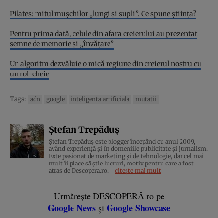
Pilates: mitul mușchilor „lungi și supli”. Ce spune știința?
Pentru prima dată, celule din afara creierului au prezentat
semne de memorie și „învățare”
Un algoritm dezvăluie o mică regiune din creierul nostru cu
un rol-cheie
Tags:
adn
google
inteligenta artificiala
mutatii
Ștefan Trepăduș
Ștefan Trepăduș este blogger începând cu anul 2009,
având experiență și în domeniile publicitate și jurnalism.
Este pasionat de marketing și de tehnologie, dar cel mai
mult îi place să știe lucruri, motiv pentru care a fost
atras de Descopera.ro.
citește mai mult
Urmărește DESCOPERĂ.ro pe
Google News
Google Showcase
și