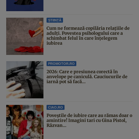
ȘTIINȚĂ
Cum ne formează copilăria relațiile de
adulți. Povestea psihologului care a
schimbat felul în care înțelegem
iubirea
PROMOTOR.RO
2026: Care e presiunea corectă în
anvelope pe caniculă. Cauciucurile de
iarnă pot să facă...
CIAO.RO
Poveştile de iubire care au rămas doar o
amintire! Imagini tari cu Gina Pistol,
Răzvan...