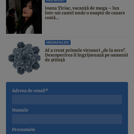
PROSPORT
Ioana Țiriac, vacanță de mega – lux
într-un castel unde o noapte de cazare
costă...
MEDIAFAX.RO
AI a creat primele virusuri „de la zero”.
Descoperirea îi îngrijorează pe oamenii
de știință
Adresa de email*
Numele
Prenumele