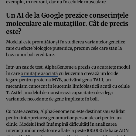
exemplu, în neuroni, dar nu în celulele musculare.
Un AI de la Google prezice consecințele
moleculare ale mutațiilor. Cât de precis
este?
Modelul este promițător și în studierea variantelor genetice
rare cu efecte biologice puternice, precum cele care stau la
baza unor boli ereditare.
Într-un caz de test, AlphaGenome a prezis cu acuratețe modul
în care
o mutație asociată
cu leucemia creează un loc de
legare pentru proteina MYB, activând gena TAL1, un
mecanism cunoscut în leucemia limfoblastică acută cu celule
T. Astfel, modelul demonstrează capacitatea de a lega
variantele necodante de gene implicate în boli.
Cu toate acestea, AlphaGenome nu este destinat sau validat
pentru interpretarea genomurilor personale ori pentru uz
clinic. Modelul încă întâmpină dificultăți în analizarea
interacțiunilor reglatoare aflate la peste 100.000 de baze ADN