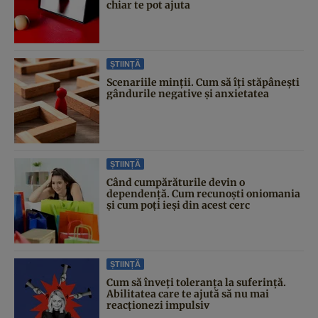
chiar te pot ajuta
ȘTIINȚĂ
Scenariile minții. Cum să îți stăpânești
gândurile negative și anxietatea
ȘTIINȚĂ
Când cumpărăturile devin o
dependență. Cum recunoști oniomania
și cum poți ieși din acest cerc
ȘTIINȚĂ
Cum să înveți toleranța la suferință.
Abilitatea care te ajută să nu mai
reacționezi impulsiv