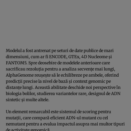
Modelul a fost antrenat pe seturi de date publice de mari
dimensiuni, cum ar fi ENCODE, GTEx, 4D Nucleome și
FANTOM5. Spre deosebire de modelele anterioare care
sacrificau rezoluția pentru a analiza secvențe mai lungi,
AlphaGenome reușește să le echilibreze pe ambele, oferind
predicții precise la nivel de bază și context genomic pe
distanțe lungi. Această abilitate deschide noi perspective în
biologia bolilor, studierea variantelor rare, designul de ADN
sintetic și multe altele.
Un element remarcabil este sistemul de scoring pentru
mutații, care compară eficient ADN-ul mutant cu cel
nemutant pentru a evalua impactul asupra mai multor tipuri
de activitate genomică.