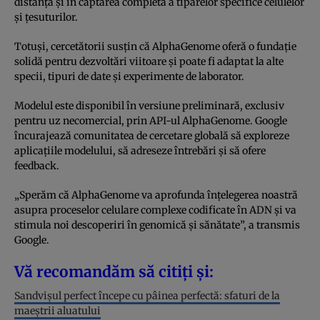
distanță și în captarea completă a tiparelor specifice celulelor
și țesuturilor.
Totuși, cercetătorii susțin că AlphaGenome oferă o fundație
solidă pentru dezvoltări viitoare și poate fi adaptat la alte
specii, tipuri de date și experimente de laborator.
Modelul este disponibil în versiune preliminară, exclusiv
pentru uz necomercial, prin API-ul AlphaGenome. Google
încurajează comunitatea de cercetare globală să exploreze
aplicațiile modelului, să adreseze întrebări și să ofere
feedback.
„Sperăm că AlphaGenome va aprofunda înțelegerea noastră
asupra proceselor celulare complexe codificate în ADN și va
stimula noi descoperiri în genomică și sănătate”, a transmis
Google.
Vă recomandăm să citiți și:
Sandvișul perfect începe cu pâinea perfectă: sfaturi de la
maeștrii aluatului