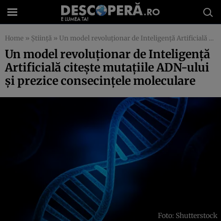
Home
»
Știință
»
Un model revoluționar de Inteligență Artificială citește mutațiile ADN-ului și prezice consecințele moleculare
Un model revoluționar de Inteligență
Artificială citește mutațiile ADN-ului
și prezice consecințele moleculare
Foto: Shutterstock