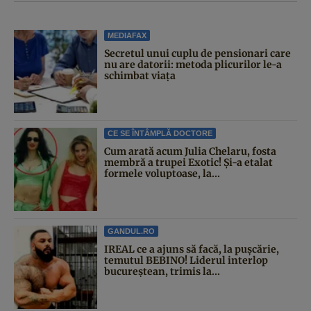
MEDIAFAX
Secretul unui cuplu de pensionari care
nu are datorii: metoda plicurilor le-a
schimbat viața
CE SE ÎNTÂMPLĂ DOCTORE
Cum arată acum Julia Chelaru, fosta
membră a trupei Exotic! Și-a etalat
formele voluptoase, la...
GANDUL.RO
IREAL ce a ajuns să facă, la pușcărie,
temutul BEBINO! Liderul interlop
bucureștean, trimis la...