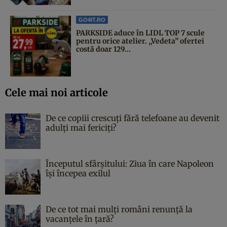
GO4IT.RO
PARKSIDE aduce în LIDL TOP 7 scule
pentru orice atelier. „Vedeta” ofertei
costă doar 129...
Cele mai noi articole
De ce copiii crescuți fără telefoane au devenit
adulți mai fericiți?
Începutul sfârşitului: Ziua în care Napoleon
îşi începea exilul
De ce tot mai mulți români renunță la
vacanțele în țară?