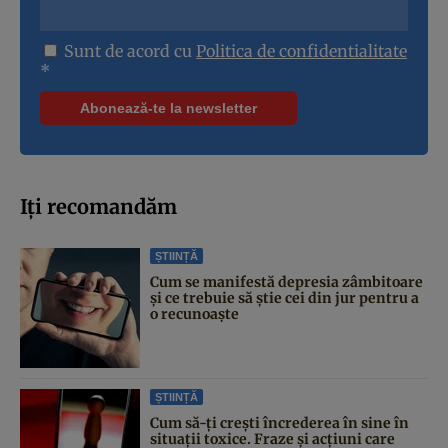
Sunt de acord cu
Politica de confidentialitate
*
Iți recomandăm
ȘTIINȚĂ
Cum se manifestă depresia zâmbitoare
și ce trebuie să știe cei din jur pentru a
o recunoaște
ȘTIINȚĂ
Cum să-ți crești încrederea în sine în
situații toxice. Fraze și acțiuni care