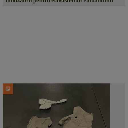
dinozaurii pentru ecosistemul Pământului