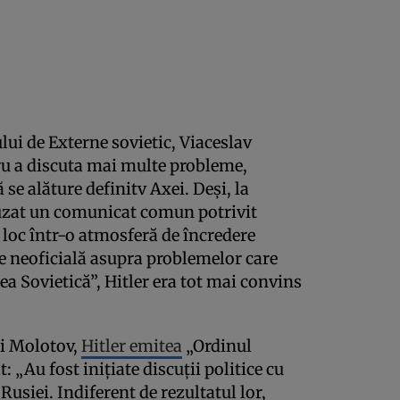
ui de Externe sovietic, Viaceslav
tru a discuta mai multe probleme,
se alăture definitv Axei. Deși, la
ifuzat un comunicat comun potrivit
 loc într-o atmosferă de încredere
ere neoficială asupra problemelor care
a Sovietică”, Hitler era tot mai convins
ui Molotov,
Hitler emitea
„Ordinul
: „Au fost inițiate discuții politice cu
Rusiei. Indiferent de rezultatul lor,