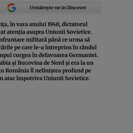
Urmărește-ne in Discover
ța, în vara anului 1940, dictatorul
tat atenția asupra Uniunii Sovietice.
onfruntare militară până ce urma să
rile pe care le-a întreprins în rândul
timpul curgea în defavoarea Germaniei.
abia și Bucovina de Nord și era la un
din România îl neliniștea profund pe
un atac împotriva Uniunii Sovietice.