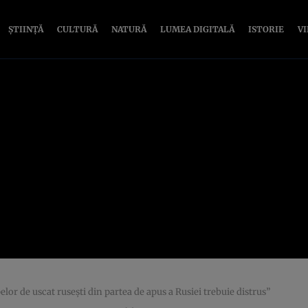
ȘTIINȚĂ
CULTURĂ
NATURĂ
LUMEA DIGITALĂ
ISTORIE
V
elor de uscat rusești din partea de apus a Rusiei trebuie distrus”