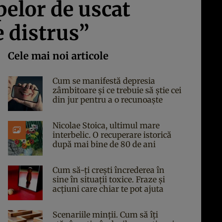
pelor de uscat
e distrus”
Cele mai noi articole
Cum se manifestă depresia
zâmbitoare și ce trebuie să știe cei
din jur pentru a o recunoaște
Nicolae Stoica, ultimul mare
interbelic. O recuperare istorică
după mai bine de 80 de ani
Cum să-ți crești încrederea în
sine în situații toxice. Fraze și
acțiuni care chiar te pot ajuta
Scenariile minții. Cum să îți