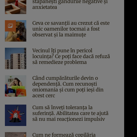
stăpânești gândurile negative și
anxietatea
Ceva ce savanții au crezut că este
unic oamenilor tocmai a fost
observat și la maimuțe
Vecinul îți pune în pericol
locuința? Ce poți face dacă refuză
să remedieze problema
Când cumpărăturile devin o
dependență. Cum recunoști
oniomania și cum poți ieși din
acest cerc
Cum să înveți toleranța la
suferință. Abilitatea care te ajută
să nu mai reacționezi impulsiv
Cum ne formează copilăria