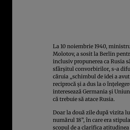
La 10 noiembrie 1940, ministrul
Molotov, a sosit la Berlin pen
inclusiv propunerea ca Rusia să 
sfârșitul convorbirilor, s-a d
căruia „schimbul de idei a avut
reciprocă și a dus la o înţeleg
interesează Germania și Uniune
că trebuie să atace Rusia.
Doar la două zile după vizita l
numărul 18”, în care era stipulat
scopul de a clarifica atitudinea 