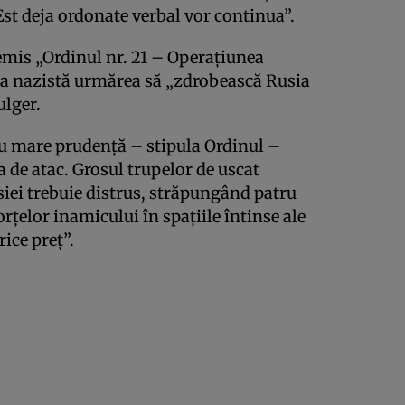
 Est deja ordonate verbal vor continua”.
 emis „Ordinul nr. 21 – Operațiunea
a nazistă urmărea să „zdrobească Rusia
ulger.
cu mare prudență – stipula Ordinul –
 de atac. Grosul trupelor de uscat
siei trebuie distrus, străpungând patru
orțelor inamicului în spațiile întinse ale
ice preț”.