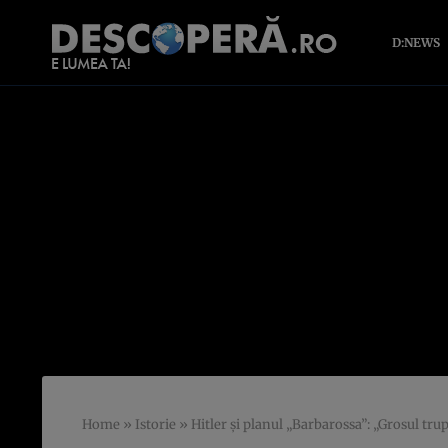
D:NEWS
Home
»
Istorie
»
Hitler și planul „Barbarossa”: „Grosul trup