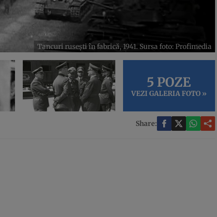
Tancuri rusești în fabrică, 1941. Sursa foto: Profimedia
5 POZE
VEZI GALERIA FOTO »
Share: