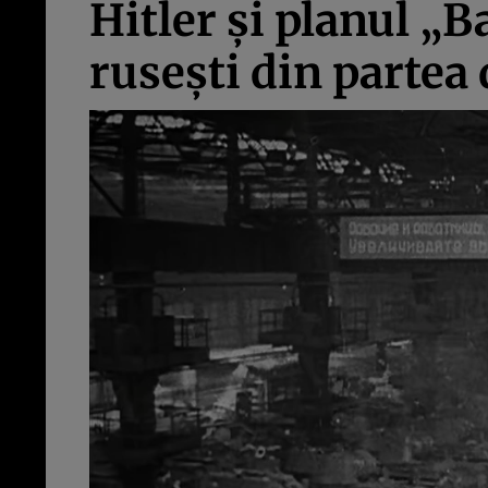
Hitler și planul „B
rusești din partea 