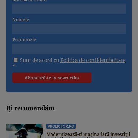
Numele
Prenumele
Sunt de acord cu
Politica de confidentialitate
*
Iți recomandăm
PROMOTOR.RO
Modernizează-ți mașina fără investiții