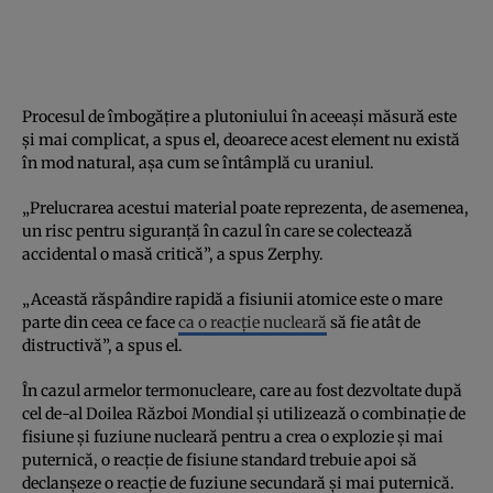
Procesul de îmbogățire a plutoniului în aceeași măsură este
și mai complicat, a spus el, deoarece acest element nu există
în mod natural, așa cum se întâmplă cu uraniul.
„Prelucrarea acestui material poate reprezenta, de asemenea,
un risc pentru siguranță în cazul în care se colectează
accidental o masă critică”, a spus Zerphy.
„Această răspândire rapidă a fisiunii atomice este o mare
parte din ceea ce face
ca o reacție nucleară
să fie atât de
distructivă”, a spus el.
În cazul armelor termonucleare, care au fost dezvoltate după
cel de-al Doilea Război Mondial și utilizează o combinație de
fisiune și fuziune nucleară pentru a crea o explozie și mai
puternică, o reacție de fisiune standard trebuie apoi să
declanșeze o reacție de fuziune secundară și mai puternică.