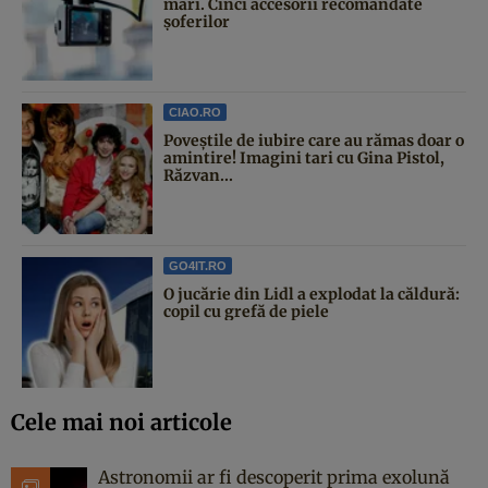
mari. Cinci accesorii recomandate
șoferilor
CIAO.RO
Poveştile de iubire care au rămas doar o
amintire! Imagini tari cu Gina Pistol,
Răzvan...
GO4IT.RO
O jucărie din Lidl a explodat la căldură:
copil cu grefă de piele
Cele mai noi articole
Astronomii ar fi descoperit prima exolună