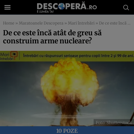
Home
»
Maratoanele Descopera
»
Mari întrebări
»
De ce este încă atât de greu să construim arme nucleare?
De ce este încă atât de greu să
construim arme nucleare?
Foto: Shutterstock
10 POZE