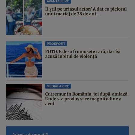
AVANTAJE.RO
Îl știi pe uriașul actor? A dat cu piciorul
unui mariaj de 38 de ani...
PROSPORT
FOTO. E de-o frumusețe rară, dar își
acuză iubitul de violență
MEDIAFAX.RO
Cutremur în România, joi după-amiază.
Unde s-a produs și ce magnitudine a
avut
Adresa de email*