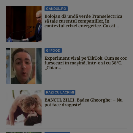
GANDUL.RO
Bolojan dă undă verde Transelectrica
să taie curentul companiilor, în
contextul crizei energetice. Cu cât...
G4FOOD
Experiment viral pe TikTok. Cum se coc
fursecuri în mașină, într-o zi cu 38°C.
„Chiar...
RAZI CU LACRIMI
BANCUL ZILEI. Badea Gheorghe: – Nu
pot face dragoste!