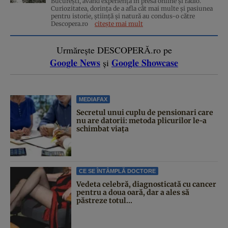
București, având experiență în presa online și radio.
Curiozitatea, dorința de a afla cât mai multe și pasiunea
pentru istorie, ştiinţă şi natură au condus-o către
Descopera.ro
citește mai mult
Urmărește DESCOPERĂ.ro pe
Google News
Google Showcase
și
MEDIAFAX
Secretul unui cuplu de pensionari care
nu are datorii: metoda plicurilor le-a
schimbat viața
CE SE ÎNTÂMPLĂ DOCTORE
Vedeta celebră, diagnosticată cu cancer
pentru a doua oară, dar a ales să
păstreze totul...