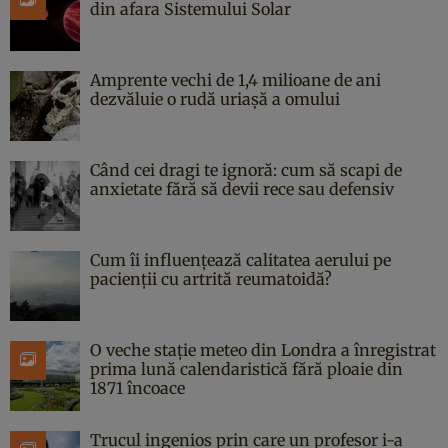
din afara Sistemului Solar
Amprente vechi de 1,4 milioane de ani
dezvăluie o rudă uriașă a omului
Când cei dragi te ignoră: cum să scapi de
anxietate fără să devii rece sau defensiv
Cum îi influențează calitatea aerului pe
pacienții cu artrită reumatoidă?
O veche stație meteo din Londra a înregistrat
prima lună calendaristică fără ploaie din
1871 încoace
Trucul ingenios prin care un profesor i-a