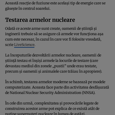
Această reacție de fuziune este același tip de energie care se
găsește în centrul soarelui.
Testarea armelor nucleare
Odată ce aceste arme sunt create, oamenii de știință și
inginerii trebuie să se asigure că armele vor funcționa așa
cum este necesar, în cazul în care vor fi folosite vreodată,
scrie
LiveScience
.
La începuturile dezvoltării armelor nucleare, oamenii de
știință testau ei înșiși armele la locurile de testare (care
devastau mediul din zonele „pustii” unde erau testate,
precum și oamenii și animalele care trăiau în apropiere).
În schimb, testarea armelor moderne se bazează pe modele
computerizate. Aceasta face parte din activitatea desfășurată
de National Nuclear Security Administration (NNSA).
În cele din urmă, complexitatea și provocările legate de
construirea acestor arme pot explica de ce există atât de
puține superputeri nucleare în lumea de astăzi.