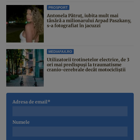
PROSPORT
Antonela Pătruț, iubita mult mai
tânără a milionarului Arpad Paszkany,
s-a fotografiat în jacuzzi
MEDIAFAX.RO
Utilizatorii trotinetelor electrice, de 3
ori mai predispuși la traumatisme
cranio-cerebrale decât motocicliștii
Adresa de email*
Numele