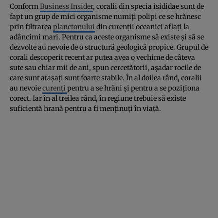
Conform
Business Insider
, coralii din specia isididae sunt de
fapt un grup de mici organisme numiţi polipi ce se hrănesc
prin filtrarea
planctonului
din curenţii oceanici aflaţi la
adâncimi mari. Pentru ca aceste organisme să existe şi să se
dezvolte au nevoie de o structură geologică propice. Grupul de
corali descoperit recent ar putea avea o vechime de câteva
sute sau chiar mii de ani, spun cercetătorii, aşadar rocile de
care sunt ataşaţi sunt foarte stabile. În al doilea rând, coralii
au nevoie
curenţi
pentru a se hrăni şi pentru a se poziţiona
corect. Iar în al treilea rând, în regiune trebuie să existe
suficientă hrană pentru a fi menţinuţi în viaţă.