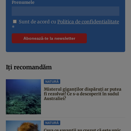
Prenumele
Sunt de acord cu
Politica de confidentialitate
*
Iți recomandăm
NATURĂ
Misterul giganților dispăruți ar putea
fi rezolvat! Ce s-a descoperit în sudul
Australiei?
NATURĂ
Ceva ce savanții au crezut că este unic