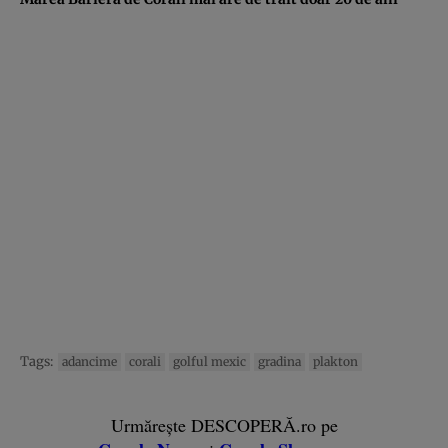
Tags:
adancime
corali
golful mexic
gradina
plakton
Urmărește DESCOPERĂ.ro pe