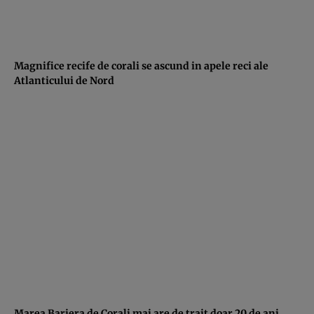
Magnifice recife de corali se ascund in apele reci ale
Atlanticului de Nord
Marea Bariera de Corali mai are de trait doar 20 de ani