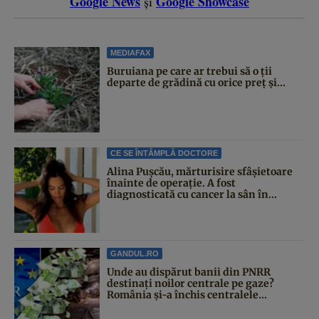
Google News
Google Showcase
și
MEDIAFAX
Buruiana pe care ar trebui să o ții
departe de grădină cu orice preț și...
CE SE ÎNTÂMPLĂ DOCTORE
Alina Pușcău, mărturisire sfâșietoare
înainte de operație. A fost
diagnosticată cu cancer la sân în...
GANDUL.RO
Unde au dispărut banii din PNRR
destinați noilor centrale pe gaze?
România și-a închis centralele...