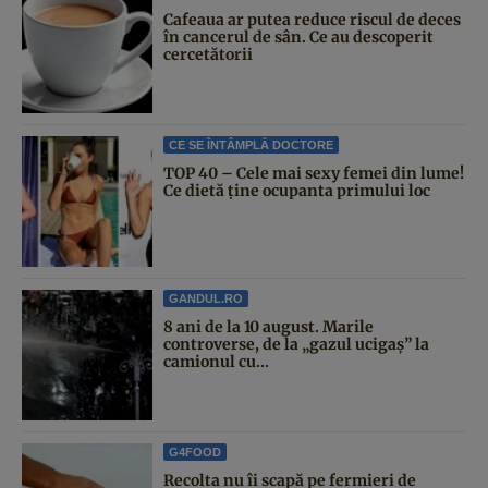
Cafeaua ar putea reduce riscul de deces
în cancerul de sân. Ce au descoperit
cercetătorii
CE SE ÎNTÂMPLĂ DOCTORE
TOP 40 – Cele mai sexy femei din lume!
Ce dietă ține ocupanta primului loc
GANDUL.RO
8 ani de la 10 august. Marile
controverse, de la „gazul ucigaș” la
camionul cu...
G4FOOD
Recolta nu îi scapă pe fermieri de