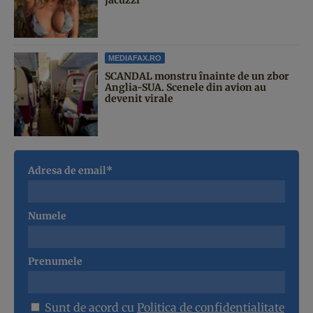
jacuzzi
MEDIAFAX.RO
SCANDAL monstru înainte de un zbor
Anglia-SUA. Scenele din avion au
devenit virale
Adresa de email*
Numele
Prenumele
Sunt de acord cu
Politica de confidentialitate