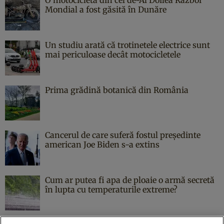
O motocicletă din cel de-Al Doilea Război
Mondial a fost găsită în Dunăre
Un studiu arată că trotinetele electrice sunt
mai periculoase decât motocicletele
Prima grădină botanică din România
Cancerul de care suferă fostul președinte
american Joe Biden s-a extins
Cum ar putea fi apa de ploaie o armă secretă
în lupta cu temperaturile extreme?