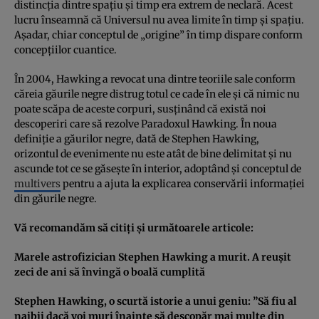
distincţia dintre spaţiu şi timp era extrem de neclară. Acest
lucru înseamnă că Universul nu avea limite în timp şi spaţiu.
Aşadar, chiar conceptul de „origine” în timp dispare conform
concepţiilor cuantice.
În 2004, Hawking a revocat una dintre teoriile sale conform
căreia găurile negre distrug totul ce cade în ele şi că nimic nu
poate scăpa de aceste corpuri, susţinând că există noi
descoperiri care să rezolve Paradoxul Hawking. În noua
definiţie a găurilor negre, dată de Stephen Hawking,
orizontul de evenimente nu este atât de bine delimitat şi nu
ascunde tot ce se găseşte în interior, adoptând şi conceptul de
multivers
pentru a ajuta la explicarea conservării informaţiei
din găurile negre.
Vă recomandăm să citiţi şi următoarele articole:
Marele astrofizician Stephen Hawking a murit. A reuşit
zeci de ani să învingă o boală cumplită
Stephen Hawking, o scurtă istorie a unui geniu: ”Să fiu al
naibii dacă voi muri înainte să descopăr mai multe din