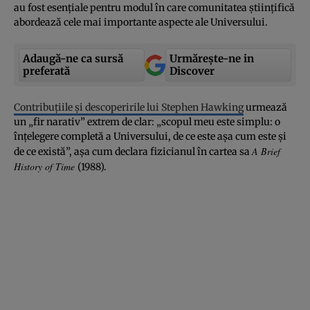
au fost esenţiale pentru modul în care comunitatea ştiinţifică
abordează cele mai importante aspecte ale Universului.
Adaugă-ne ca sursă
Urmărește-ne in
preferată
Discover
Contribuţiile şi descoperirile lui Stephen Hawking
urmează
un „fir narativ” extrem de clar: „scopul meu este simplu: o
înţelegere completă a Universului, de ce este aşa cum este şi
A Brief
de ce există”, aşa cum declara fizicianul în cartea sa
History of Time
(1988).