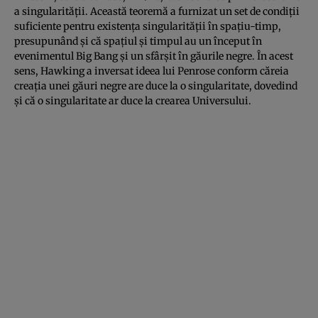
a singularităţii. Această teoremă a furnizat un set de condiţii
suficiente pentru existenţa singularităţii în spaţiu-timp,
presupunând şi că spaţiul şi timpul au un început în
evenimentul Big Bang şi un sfârşit în găurile negre. În acest
sens, Hawking a inversat ideea lui Penrose conform căreia
creaţia unei găuri negre are duce la o singularitate, dovedind
şi că o singularitate ar duce la crearea Universului.