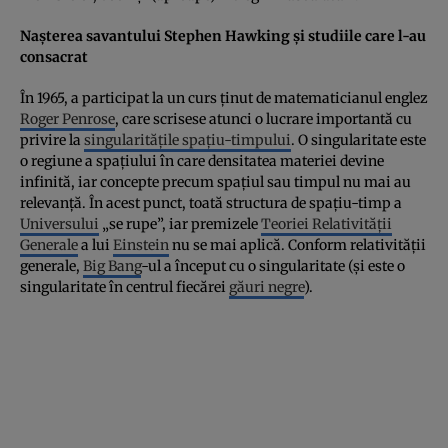
Naşterea savantului Stephen Hawking şi studiile care l-au
consacrat
În 1965, a participat la un curs ţinut de matematicianul englez
Roger Penrose
, care scrisese atunci o lucrare importantă cu
privire la
singularităţile spaţiu-timpului
. O singularitate este
o regiune a spaţiului în care densitatea materiei devine
infinită, iar concepte precum spaţiul sau timpul nu mai au
relevanţă. În acest punct, toată structura de spaţiu-timp a
Universului
„se rupe”, iar premizele
Teoriei Relativităţii
Generale
a lui
Einstein
nu se mai aplică. Conform relativităţii
generale,
Big Bang
-ul a început cu o singularitate (şi este o
singularitate în centrul fiecărei
găuri negre
).