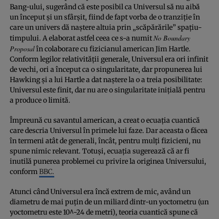
Bang-ului, sugerând că este posibil ca Universul să nu aibă
un început şi un sfârşit, fiind de fapt vorba de o tranziţie în
care un univers dă naştere altuia prin „scăpărările” spaţiu-
No Boundary
timpului. A elaborat astfel ceea ce s-a numit
Proposal
în colaborare cu fizicianul american Jim Hartle.
Conform legilor relativităţii generale, Universul era ori infinit
de vechi, ori a început ca o singularitate, dar propunerea lui
Hawking şi a lui Hartle a dat naştere la o a treia posibilitate:
Universul este finit, dar nu are o singularitate iniţială pentru
a produce o limită.
Împreună cu savantul american, a creat o ecuaţia cuantică
care descria Universul în primele lui faze. Dar aceasta o făcea
în termeni atât de generali, încât, pentru mulţi fizicieni, nu
spune nimic relevant. Totuşi, ecuaţia sugerează că ar fi
inutilă punerea problemei cu privire la originea Universului,
conform
BBC.
Atunci când Universul era încă extrem de mic, având un
diametru de mai puţin de un miliard dintr-un yoctometru (un
yoctometru este 10^-24 de metri), teoria cuantică spune că