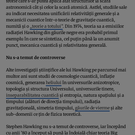
teorie care s-ar putea aplica atât structurilor la scară
astronomică cât şi celor la scară atomică. Astfel, studiile sale
au indicat necesitatea unificării relativităţii generale şi a
mecanicii cuantice într-o teorie de gravitaţie cuantică,
numită şi o
„teorie a totului”
. Din 1974, teoria sa a emisiilor
radiaţiei Hawking din găurile negre era probabil primul
exemplu în care se sintetiza, cel puţin până la un anumit
punct, mecanica cuantică şi relativitatea generală.
Nu s-a temut de controverse
Alte investigaţii ştiinţifice ale lui Hawking pe parcursul mai
multor ani sunt studii de cosmologie cuantică, inflaţie
cosmică, generarea
heliului
în universurile anizotropice,
topologia şi structura Universului, universurile tinere,
inseparabilitatea cuantică
şi entropia, natura spaţiului şi a
timpului (alături de direcţia timpului), radiaţia
gravitaţională, simetria timpului,
găurile de vierme
şi alte
sub-domenii ce ţin de fizica teoretică.
Stephen Hawking nu s-a temut de controverse, iar începând
cu anii ’80 a început să pună la îndoială chiar teoria Big