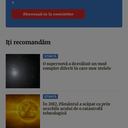
*
Iți recomandăm
ȘTIINȚĂ
O supernovă a dezvăluit un mod
complet diferit în care mor stelele
ȘTIINȚĂ
În 2012, Pământul a scăpat ca prin
urechile acului de o catastrofă
tehnologică