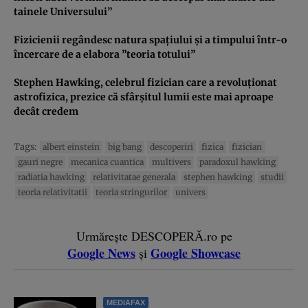
tainele Universului”
Fizicienii regândesc natura spaţiului şi a timpului într-o
încercare de a elabora ”teoria totului”
Stephen Hawking, celebrul fizician care a revoluţionat
astrofizica, prezice că sfârşitul lumii este mai aproape
decât credem
Tags:
albert einstein
big bang
descoperiri
fizica
fizician
gauri negre
mecanica cuantica
multivers
paradoxul hawking
radiatia hawking
relativitatae generala
stephen hawking
studii
teoria relativitatii
teoria stringurilor
univers
Urmărește DESCOPERĂ.ro pe
Google News
Google Showcase
și
MEDIAFAX