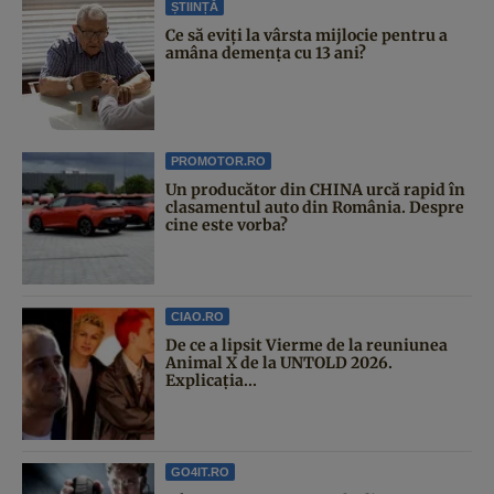
ȘTIINȚĂ
Ce să eviți la vârsta mijlocie pentru a
amâna demența cu 13 ani?
PROMOTOR.RO
Un producător din CHINA urcă rapid în
clasamentul auto din România. Despre
cine este vorba?
CIAO.RO
De ce a lipsit Vierme de la reuniunea
Animal X de la UNTOLD 2026.
Explicația...
GO4IT.RO