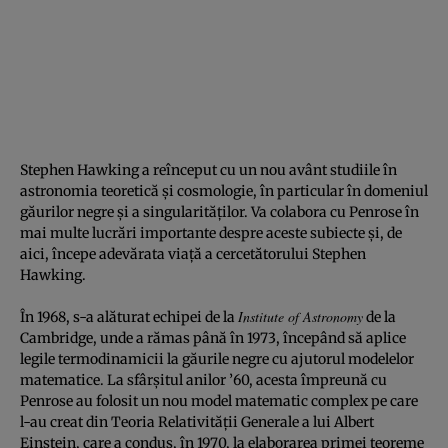
Stephen Hawking a reînceput cu un nou avânt studiile în
astronomia teoretică şi cosmologie, în particular în domeniul
găurilor negre şi a singularităţilor. Va colabora cu Penrose în
mai multe lucrări importante despre aceste subiecte şi, de
aici, începe adevărata viaţă a cercetătorului Stephen
Hawking.
Institute of Astronomy
În 1968, s-a alăturat echipei de la
de la
Cambridge, unde a rămas până în 1973, începând să aplice
legile termodinamicii la găurile negre cu ajutorul modelelor
matematice. La sfârşitul anilor ’60, acesta împreună cu
Penrose au folosit un nou model matematic complex pe care
l-au creat din Teoria Relativităţii Generale a lui Albert
Einstein, care a condus, în 1970, la elaborarea primei teoreme