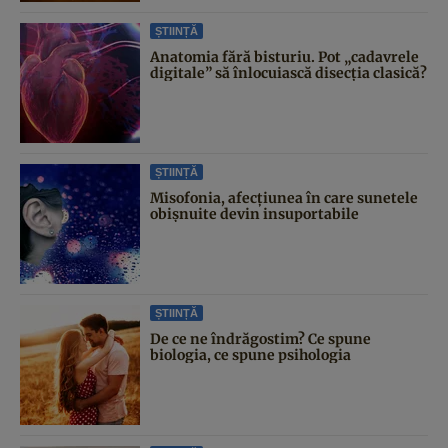
ȘTIINȚĂ
Anatomia fără bisturiu. Pot „cadavrele
digitale” să înlocuiască disecția clasică?
ȘTIINȚĂ
Misofonia, afecțiunea în care sunetele
obișnuite devin insuportabile
ȘTIINȚĂ
De ce ne îndrăgostim? Ce spune
biologia, ce spune psihologia