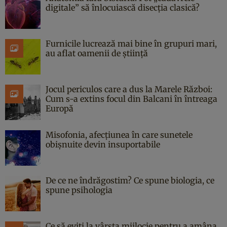
digitale” să înlocuiască disecția clasică?
Furnicile lucrează mai bine în grupuri mari,
au aflat oamenii de știință
Jocul periculos care a dus la Marele Război:
Cum s-a extins focul din Balcani în întreaga
Europă
Misofonia, afecțiunea în care sunetele
obișnuite devin insuportabile
De ce ne îndrăgostim? Ce spune biologia, ce
spune psihologia
Ce să eviți la vârsta mijlocie pentru a amâna