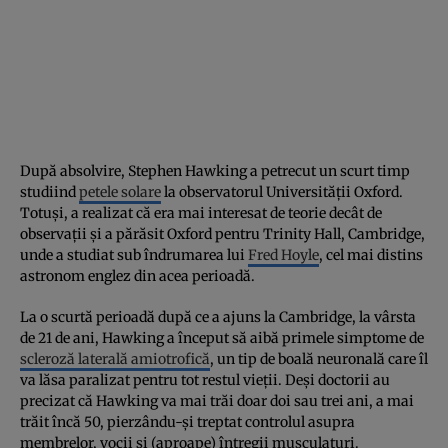
După absolvire, Stephen Hawking a petrecut un scurt timp
studiind
petele solare
la observatorul Universităţii Oxford.
Totuşi, a realizat că era mai interesat de teorie decât de
observaţii şi a părăsit Oxford pentru Trinity Hall, Cambridge,
unde a studiat sub îndrumarea lui
Fred Hoyle
, cel mai distins
astronom englez din acea perioadă.
La o scurtă perioadă după ce a ajuns la Cambridge, la vârsta
de 21 de ani, Hawking a început să aibă primele simptome de
scleroză laterală amiotrofică
, un tip de boală neuronală care îl
va lăsa paralizat pentru tot restul vieţii. Deşi doctorii au
precizat că Hawking va mai trăi doar doi sau trei ani, a mai
trăit încă 50, pierzându-şi treptat controlul asupra
membrelor, vocii şi (aproape) întregii musculaturi.