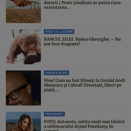
datorii / Peste jumătate ar putea risca
executarea...
RAZI CU LACRIMI
BANCUL ZILEI. Badea Gheorghe: – Nu
pot face dragoste!
AVANTAJE.RO
Wow! Cum au fost filmați la Untold Andi
Moisescu și Cabral! Divorțați, liberi pe
piață,...
PROSPORT
FOTO. Antonela, iubita mult mai tânără
a milionarului Arpad Paszkany, în