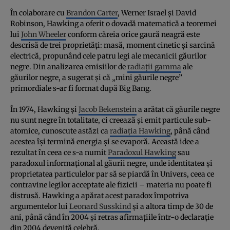
În colaborare cu
Brandon Carter
, Werner Israel şi David
Robinson, Hawking a oferit o dovadă matematică a teoremei
lui
John Wheeler
conform căreia orice gaură neagră este
descrisă de trei proprietăţi: masă, moment cinetic şi sarcină
electrică, propunând cele patru legi ale mecanicii găurilor
negre. Din analizarea emisiilor de
radiaţii gamma
ale
găurilor negre, a sugerat şi că „mini găurile negre”
primordiale s-ar fi format după Big Bang.
În 1974, Hawking şi
Jacob Bekenstein
a arătat că găurile negre
nu sunt negre în totalitate, ci creează şi emit particule sub-
atomice, cunoscute astăzi ca
radiaţia Hawking
, până când
acestea îşi termină energia şi se evaporă. Această idee a
rezultat în ceea ce s-a numit
Paradoxul Hawking
sau
paradoxul informaţional al găurii negre, unde identitatea şi
proprietatea particulelor par să se piardă în Univers, ceea ce
contravine legilor acceptate ale fizicii – materia nu poate fi
distrusă. Hawking a apărat acest paradox împotriva
argumentelor lui
Leonard Susskind
şi a altora timp de 30 de
ani, până când în 2004 şi retras afirmaţiile într-o declaraţie
din 2004 devenită celebră.