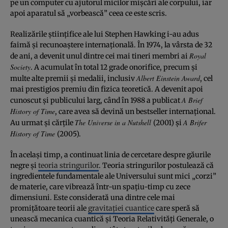
pe un computer cu ajutorul micilor mişcări ale corpului, iar
apoi aparatul să „vorbească” ceea ce este scris.
Realizările ştiinţifice ale lui Stephen Hawking i-au adus
faimă şi recunoaştere internaţională. În 1974, la vârsta de 32
Royal
de ani, a devenit unul dintre cei mai tineri membri ai
Society
. A acumulat în total 12 grade onorifice, precum şi
Albert Einstein Award
multe alte premii şi medalii, inclusiv
, cel
mai prestigios premiu din fizica teoretică. A devenit apoi
A Brief
cunoscut şi publicului larg, când în 1988 a publicat
History of Time
, care avea să devină un bestseller internaţional.
The Universe in a Nutshell
A Brifer
Au urmat şi cărţile
(2001) şi
History of Time
(2005).
În acelaşi timp, a continuat linia de cercetare despre găurile
negre şi
teoria stringurilor
. Teoria stringurilor postulează că
ingredientele fundamentale ale Universului sunt mici „corzi”
de materie, care vibrează într-un spaţiu-timp cu zece
dimensiuni. Este considerată una dintre cele mai
promiţătoare teorii ale
gravitaţiei cuantice
care speră să
unească mecanica cuantică şi Teoria Relativităţi Generale, o