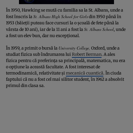
În 1950, Hawking se mută cu familia sa la St. Albans, unde a
St. Albans High School for Girls
fost înscris la
din 1950 până în
1953 (băieţii puteau face cursuri la o şcoală de fete până la
St. Albans School
vârsta de 10 ani), iar de la 11 ani a fost la
, unde
a fost un elev bun, dar nu excepţional.
University College,
În 1959, a primit o bursă la
Oxford, unde a
studiat fizica sub îndrumarea lui
Robert Berman
. A ales
fizica pentru că preferinţa sa principală, matematica, nu era
o opţiune la această facultate. A fost interesat de
termodinamică, relativitate şi
mecanică cuantică
. În ciuda
faptului că nu a fost cel mai silitor student, în 1962 a absolvit
primul din clasa sa.