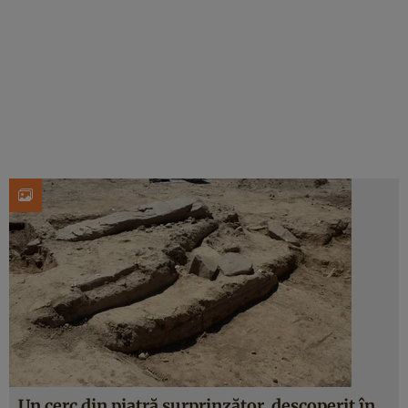
Un cerc din piatră surprinzător, descoperit în