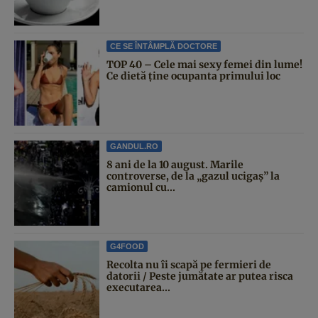
CE SE ÎNTÂMPLĂ DOCTORE
TOP 40 – Cele mai sexy femei din lume!
Ce dietă ține ocupanta primului loc
GANDUL.RO
8 ani de la 10 august. Marile
controverse, de la „gazul ucigaș” la
camionul cu...
G4FOOD
Recolta nu îi scapă pe fermieri de
datorii / Peste jumătate ar putea risca
executarea...