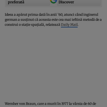
preferată
Discover
Ideea a apărut prima dată în anii ’60, atunci când inginerul
german a susţinut că aceasta este cea mai ieftină metodă de a
construi o staţie spaţială, relatează
Daily Mail
.
Wernher von Braun, care a murit în 1977 la vârsta de 60 de