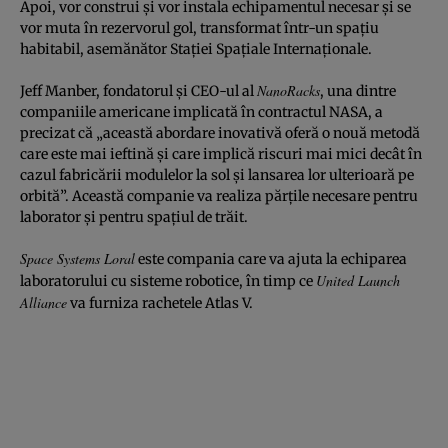
Apoi, vor construi şi vor instala echipamentul necesar şi se
vor muta în rezervorul gol, transformat într-un spaţiu
habitabil, asemănător Staţiei Spaţiale Internaţionale.
NanoRacks
Jeff Manber, fondatorul şi CEO-ul al
, una dintre
companiile americane implicată în contractul NASA, a
precizat că „această abordare inovativă oferă o nouă metodă
care este mai ieftină şi care implică riscuri mai mici decât în
cazul fabricării modulelor la sol şi lansarea lor ulterioară pe
orbită”. Această companie va realiza părţile necesare pentru
laborator şi pentru spaţiul de trăit.
Space Systems Loral
este compania care va ajuta la echiparea
United Launch
laboratorului cu sisteme robotice, în timp ce
Alliance
va furniza rachetele Atlas V.