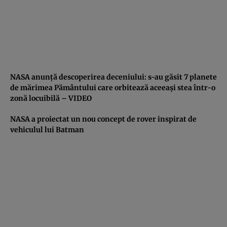
NASA anunţă descoperirea deceniului: s-au găsit 7 planete
de mărimea Pământului care orbitează aceeaşi stea într-o
zonă locuibilă – VIDEO
NASA a proiectat un nou concept de rover inspirat de
vehiculul lui Batman