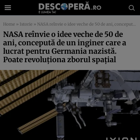
Home
»
Istorie
»
NASA reînvie o idee veche de 50 de ani, concepută de un inginer care a lucrat pentru Germania nazistă. Poate revoluţiona zborul spaţial
NASA reînvie o idee veche de 50 de
ani, concepută de un inginer care a
lucrat pentru Germania nazistă.
Poate revoluţiona zborul spaţial