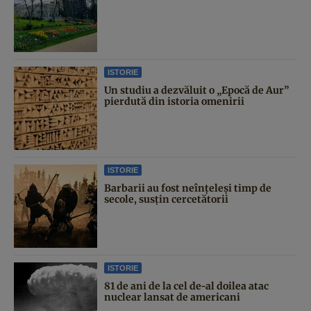
ISTORIE
Un studiu a dezvăluit o „Epocă de Aur”
pierdută din istoria omenirii
ISTORIE
Barbarii au fost neînțeleși timp de
secole, susțin cercetătorii
ISTORIE
81 de ani de la cel de-al doilea atac
nuclear lansat de americani