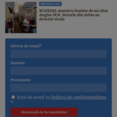
MEDIAFAX.RO
SCANDAL monstru înainte de un zbor
Anglia-SUA. Scenele din avion au
devenit virale
Adresa de email*
Numele
Prenumele
Sunt de acord cu
Politica de confidentialitate
*