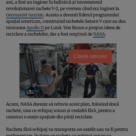
ani, a fost un inginer în balistică şi inventatorul
revoluţionarei rachete V-2, pe vremea când era inginer la
Germaniei naziste
. Acesta a devenit liderul programului
spaţial american, construind rachetele Saturn V care au dus
misiunea
Apollo 11
pe Lună. Von Braun a propus ideea de
reciclare a rachetelor, dar a fost respinsă de
NASA
.
Citește articolul
Acum, NASA doreşte să reînvie acest plan, folosind două
rachete, una cu echipaj uman şi cealaltă fără, pentru a
construi o staţie spaţiale din părţi reciclate.
Racheta fără echipaj va transporta un satelit sau va fi pentru
realimentare, în timp ce racheta cu echipaj uman va