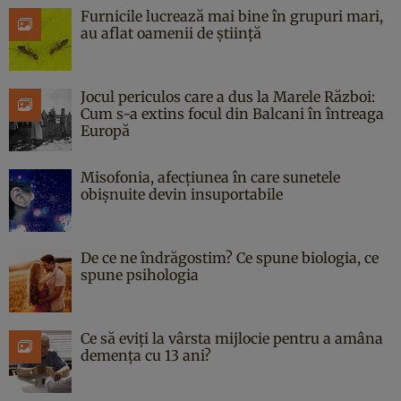
Furnicile lucrează mai bine în grupuri mari,
au aflat oamenii de știință
Jocul periculos care a dus la Marele Război:
Cum s-a extins focul din Balcani în întreaga
Europă
Misofonia, afecțiunea în care sunetele
obișnuite devin insuportabile
De ce ne îndrăgostim? Ce spune biologia, ce
spune psihologia
Ce să eviți la vârsta mijlocie pentru a amâna
demența cu 13 ani?